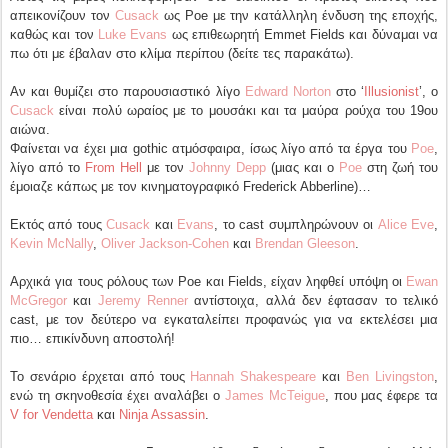
απεικονίζουν τον
Cusack
ως Poe με την κατάλληλη ένδυση της εποχής,
καθώς και τον
Luke Evans
ως επιθεωρητή Emmet Fields και δύναμαι να
πω ότι με έβαλαν στο κλίμα περίπου (δείτε τες παρακάτω).
Αν και θυμίζει στο παρουσιαστικό λίγο
Edward Norton
στο ‘
Illusionist
’, ο
Cusack
είναι πολύ ωραίος με το μουσάκι και τα μαύρα ρούχα του 19ου
αιώνα.
Φαίνεται να έχει μια gothic ατμόσφαιρα, ίσως λίγο από τα έργα του
Poe
,
λίγο από το
From Hell
με τον
Johnny Depp
(μιας και ο
Poe
στη ζωή του
έμοιαζε κάπως με τον κινηματογραφικό Frederick Abberline)…
Εκτός από τους
Cusack
και
Evans
, το cast συμπληρώνουν οι
Alice Eve
,
Kevin McNally
,
Oliver Jackson-Cohen
και
Brendan Gleeson
.
Αρχικά για τους ρόλους των Poe και Fields, είχαν ληφθεί υπόψη οι
Ewan
McGregor
και
Jeremy Renner
αντίστοιχα, αλλά δεν έφτασαν το τελικό
cast, με τον δεύτερο να εγκαταλείπει προφανώς για να εκτελέσει μια
πιο… επικίνδυνη αποστολή!
Το σενάριο έρχεται από τους
Hannah Shakespeare
και
Ben Livingston
,
ενώ τη σκηνοθεσία έχει αναλάβει ο
James McTeigue
, που μας έφερε τα
V for Vendetta
και
Ninja Assassin
.