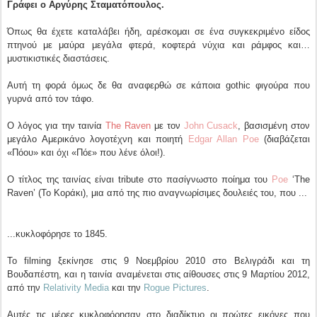
Γράφει ο Αργύρης Σταματόπουλος.
Όπως θα έχετε καταλάβει ήδη, αρέσκομαι σε ένα συγκεκριμένο είδος
πτηνού με μαύρα μεγάλα φτερά, κοφτερά νύχια και ράμφος και…
μυστικιστικές διαστάσεις.
Αυτή τη φορά όμως δε θα αναφερθώ σε κάποια gothic φιγούρα που
γυρνά από τον τάφο.
Ο λόγος για την ταινία
The Raven
με τον
John Cusack
, βασισμένη στον
μεγάλο Αμερικάνο λογοτέχνη και ποιητή
Edgar Allan Poe
(διαβάζεται
«Πόου» και όχι «Πόε» που λένε όλοι!).
Ο τίτλος της ταινίας είναι tribute στο πασίγνωστο ποίημα του
Poe
‘The
Raven’ (Το Κοράκι), μια από της πιο αναγνωρίσιμες δουλειές του, που ...
...κυκλοφόρησε το 1845.
Το filming ξεκίνησε στις 9 Νοεμβρίου 2010 στο Βελιγράδι και τη
Βουδαπέστη, και η ταινία αναμένεται στις αίθουσες στις 9 Μαρτίου 2012,
από την
Relativity Media
και την
Rogue Pictures
.
Αυτές τις μέρες κυκλοφόρησαν στο διαδίκτυο οι πρώτες εικόνες που