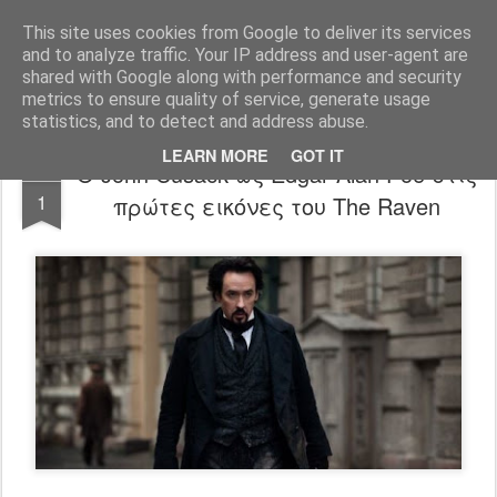
FilmBoy
This site uses cookies from Google to deliver its services
and to analyze traffic. Your IP address and user-agent are
shared with Google along with performance and security
metrics to ensure quality of service, generate usage
statistics, and to detect and address abuse.
LEARN MORE
GOT IT
Ο John Cusack ως Edgar Alan Poe στις
JUL
1
πρώτες εικόνες του The Raven