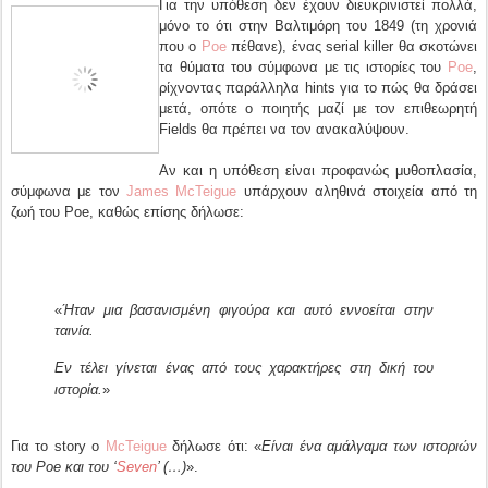
Για την υπόθεση δεν έχουν διευκρινιστεί πολλά,
μόνο το ότι στην Βαλτιμόρη του 1849 (τη χρονιά
που ο
Poe
πέθανε), ένας serial killer θα σκοτώνει
τα θύματα του σύμφωνα με τις ιστορίες του
Poe
,
ρίχνοντας παράλληλα hints για το πώς θα δράσει
μετά, οπότε ο ποιητής μαζί με τον επιθεωρητή
Fields θα πρέπει να τον ανακαλύψουν.
Αν και η υπόθεση είναι προφανώς μυθοπλασία,
σύμφωνα με τον
James McTeigue
υπάρχουν αληθινά στοιχεία από τη
ζωή του Poe, καθώς επίσης δήλωσε:
«
Ήταν μια βασανισμένη φιγούρα και αυτό εννοείται στην
ταινία.
Εν τέλει γίνεται ένας από τους χαρακτήρες στη δική του
ιστορία.
»
Για το story ο
McTeigue
δήλωσε ότι: «
Είναι ένα αμάλγαμα των ιστοριών
του Poe και του ‘
Seven
’ (…)
».