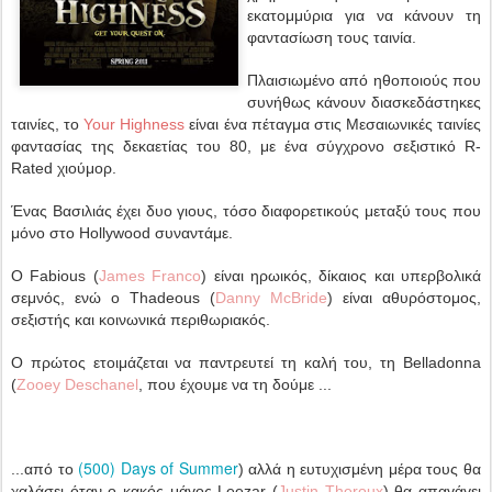
εκατομμύρια για να κάνουν τη
φαντασίωση τους ταινία.
Πλαισιωμένο από ηθοποιούς που
συνήθως κάνουν διασκεδάστηκες
ταινίες, το
Your Highness
είναι ένα πέταγμα στις Μεσαιωνικές ταινίες
φαντασίας της δεκαετίας του 80, με ένα σύγχρονο σεξιστικό R-
Rated χιούμορ.
Ένας Βασιλιάς έχει δυο γιους, τόσο διαφορετικούς μεταξύ τους που
μόνο στο Hollywood συναντάμε.
Ο Fabious (
James Franco
) είναι ηρωικός, δίκαιος και υπερβολικά
σεμνός, ενώ ο Thadeous (
Danny McBride
) είναι αθυρόστομος,
σεξιστής και κοινωνικά περιθωριακός.
Ο πρώτος ετοιμάζεται να παντρευτεί τη καλή του, τη Belladonna
(
Zooey Deschanel
, που έχουμε να τη δούμε ...
(500) Days of Summer
...από το
) αλλά η ευτυχισμένη μέρα τους θα
χαλάσει όταν ο κακός μάγος Leezar (
Justin Theroux
) θα απαγάγει