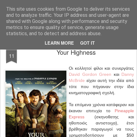
FilmBoy
This site uses cookies from Google to deliver its services
and to analyze traffic. Your IP address and user-agent are
shared with Google along with performance and security
metrics to ensure quality of service, generate usage
statistics, and to detect and address abuse.
LEARN MORE
GOT IT
MAY
Your Highness
11
Οι κολλητοί φίλοι και συνεργάτες
David Gordon Green
και
Danny
McBride
είχαν αυτή την ιδέα από
τότε που πήγαιναν στην ίδια
κινηματογραφική σχολή.
Τα επόμενα χρόνια κατάφεραν και
έκαναν επιτυχία το
Pineapple
Express
(σκηνοθετης και
ηθοποιός αντιστοιχα), έτσι
βρέθηκαν παραγωγοί να τους
χρηματοδοτήσουν με $50