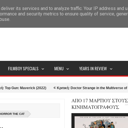
deliver its services and to analyze traffic. Your IP address and 
ITEMAP
ormance and security metrics to ensure quality of service, gene
abuse.
FILMBOY SPECIALS
MENU
YEARS IN REVIEW
Gun: Maverick (2022)
Κριτική: Doctor Strange in the Multiverse of Madnes
ΑΠΟ 17 ΜΑΡΤΙΟΥ ΣΤΟΥΣ
ΚΙΝΗΜΑΤΟΓΡΑΦΟΥΣ
HORROR THE CAT