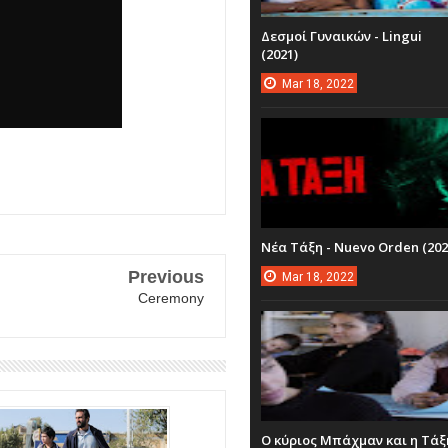
Δεσμοί Γυναικών - Lingui
(2021)
Mar
18,
2022
Νέα Τάξη - Nuevo Orden (202
Previous
Mar
18,
2022
Ceremony
Ο κύριος Μπάχμαν και η Τάξ