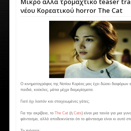
Μικρό αλλά τρομαχτικό teaser trai
νέου Κορεατικού horror The Cat
Ο κινηματογράφος της Νοτίου Κορέας μας έχει δώσει διαφόρων ε
παιδιά, κούκλες, μάτια μέχρι διαμερίσματα.
Γιατί όχι λοιπόν και στοιχειωμένες γάτες;
Για την ακρίβεια, το
The Cat
(ή
Cats
) είναι μια ταινία για μια γ
φάντασμα, αλλά αποδεικνύεται ότι το φάντασμα είναι κι αυτό στ
Το πιάσατε;