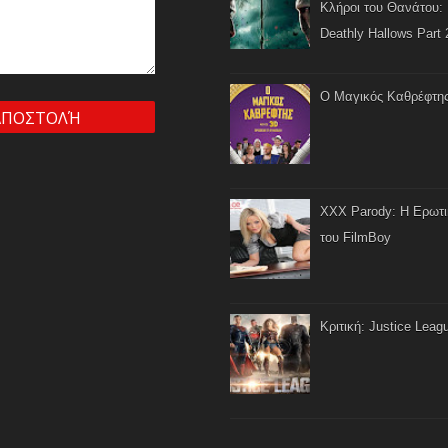
Κλήροι του Θανάτου: 
Deathly Hallows Part 
Ο Μαγικός Καθρέφτη
XXX Parody: Η Ερωτ
του FilmBoy
Κριτική: Justice Leag