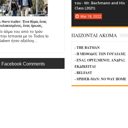
του - Mr. Bachmann and His
Class (2021)
Mar
18,
2022
 Hero trailer: Ένα θύμα, ένας
φυλακισμένος, ένας ήρωας,
νας πατέρας. Έρχεται στο
Το άλμα του από το Ιράν
mazon η νέα ταινία του
ΠΑΙΖΟΝΤΑΙ ΑΚΟΜΑ
στην Ισπανία με το Todos lo
Asghar Farhadi!
Saben ήταν αξιόλογ...
- THE BATMAN
- Η ΜΕΘΟΔΟΣ ΤΩΝ ΓΟΥΛΙΑΜΣ
- ΕΝΑΣ ΟΡΓΙΣΜΕΝΟΣ ΑΝΔΡΑΣ
Facebook Comments
ΕΚΔΙΚΕΙΤΑΙ
- BELFAST
- SPIDER-MAN: NO WAY HOME