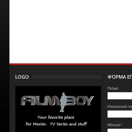
LOGO
ΦΌΡΜΑ ΕΠ
Όνομα
Ηλεκτρονικό τ
Μήνυμα
*