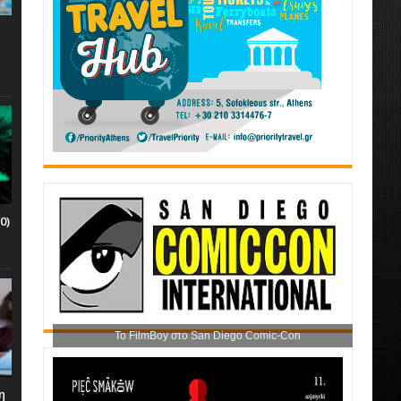
0)
Το FilmBoy στο San Diego Comic-Con
η