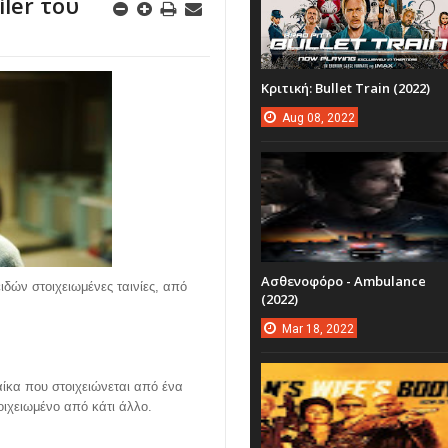
ler του
Κριτική: Bullet Train (2022)
Aug
08,
2022
Ασθενοφόρο - Ambulance
ιδών στοιχειωμένες ταινίες, από
(2022)
Mar
18,
2022
υναίκα που στοιχειώνεται από ένα
οιχειωμένο από κάτι άλλο.