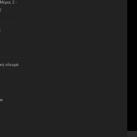
Μέρος 2 -
2
ς
ική πλευρά
ue