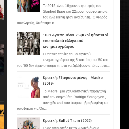
Το 2015, ένας 19χρονος φοιτητής του
Stanford βίασε μια 22χρονη συμφοιτήτριά
του ενώ εκείνη ήταν αναίσθητη. Ο νεαρός
συνελήφθη, δικάστηκε κ...
10+1 Αγαπημένοι κωμικοί ηθοποιοί
του παλιού ελληνικού
κινηματογράφου
Οι παλιές ταινίες του ελληνικού
κινηματογράφου της δεκαετίας του '50 και
του '60 δεν είχαν σίγουρα τίποτα να ζηλέψουν από αντίστο...
Κριτική: Εξαφανισμένος - Madre
(2019)
Το Madre , μια γαλλοϊσπανική παραγωγή
από τον σκηνοθέτη Rodrigo Sorogoyen ,
συνεχίζει εκεί που άφησε η βραβευμένη και
υποψήφια για Όσ...
Κριτική: Bullet Train (2022)
Ένας εκτελεστής με το κωδικό όνομα…