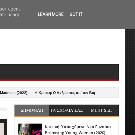
user-agent
rate usage
LEARN MORE
GOT IT
s (2022)
Κριτική: Ο Άνθρωπος απ' τον Βορρά - The Northman (2022)
ΔΗΜΟΦΙΛΗ
ΤΑ ΣΧΟΛΙΑ ΣΑΣ
MUST SEE
Κριτική: Υποσχόμενη Νέα Γυναίκα -
Promising Young Woman (2020)