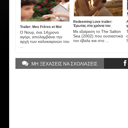
Redeeming Love trailer:
A
Έρωτας στα χρόνια του
Trailer: Mes Frères et Moi
Χρυσού Πυρετού, στη νέα
έ
Με εξαίρεση το The Salton
Ο Νουρ, ένα 14χρονο
ταινία του DJ Caruso
A
Sea (2002) που ουσιαστικά
αγόρι, απολαμβάνει την
τον έβαλε και στο ...
αρχή των καλοκαιρινών του
...
ΜΗ ΞΕΧΑΣΕΙΣ ΝΑ ΣΧΟΛΙΑΣΕΙΣ