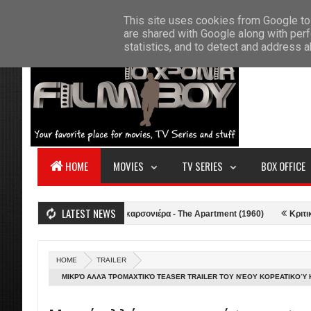
F
This site uses cookies from Google to 
HOME
ABOUT US
CONTACT
S
are shared with Google along with perf
statistics, and to detect and address 
HOME
MOVIES
TV SERIES
BOX OFFICE
LATEST NEWS
2021)
Κριτική: Η Γκαρσονιέρα - The Apartment (1960)
Κριτική: Top 
HOME
TRAILER
ΜΙΚΡΌ ΑΛΛΆ ΤΡΟΜΑΧΤΙΚΌ TEASER TRAILER ΤΟΥ ΝΈΟΥ ΚΟΡΕΑΤΙΚΟΎ 