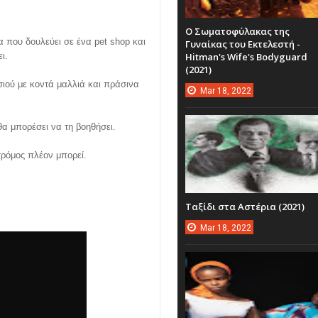
Ο Σωματοφύλακας της
 που δουλεύει σε ένα pet shop και
Γυναίκας του Εκτελεστή -
ι.
Hitman's Wife's Bodyguard
(2021)
σιού με κοντά μαλλιά και πράσινα
Mar
18,
2022
θα μπορέσει να τη βοηθήσει.
 τρόμος πλέον μπορεί.
Ταξίδι στα Αστέρια (2021)
Mar
18,
2022