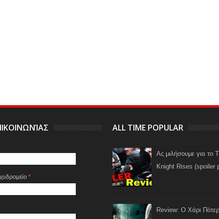
ΙΚΟΙΝΩΝΊΑΣ
ALL TIME POPULAR
Ας μιλήσουμε για το 
Knight Rises (spoiler 
αχυδρομείο
*
Review: Ο Χάρι Πότερ