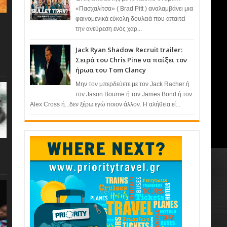
«Πασχαλίτσα» ( Brad Pitt ) αναλαμβάνει μια
φαινομενικά εύκολη δουλειά που απαιτεί
την ανεύρεση ενός χαρ...
Jack Ryan Shadow Recruit trailer:
Σειρά του Chris Pine να παίξει τον
ήρωα του Tom Clancy
Μην τον μπερδεύετε με τον Jack Racher ή
τον Jason Bourne ή τον James Bond ή τον
Alex Cross ή...δεν ξέρω εγώ ποιον άλλον. Η αλήθεια εί...