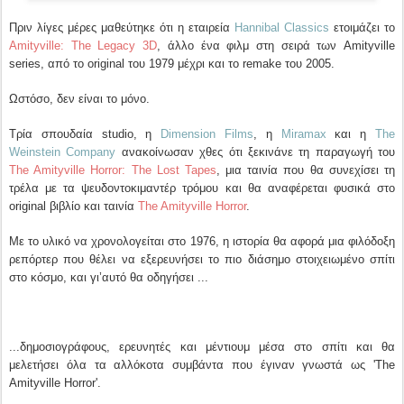
Πριν λίγες μέρες μαθεύτηκε ότι η εταιρεία
Hannibal Classics
ετοιμάζει το
Amityville: The Legacy 3D
, άλλο ένα φιλμ στη σειρά των Amityville
series, από το original του 1979 μέχρι και το remake του 2005.
Ωστόσο, δεν είναι το μόνο.
Τρία σπουδαία studio, η
Dimension Films
, η
Miramax
και η
The
Weinstein Company
ανακοίνωσαν χθες ότι ξεκινάνε τη παραγωγή του
The Amityville Horror: The Lost Tapes
, μια ταινία που θα συνεχίσει τη
τρέλα με τα ψευδοντοκιμαντέρ τρόμου και θα αναφέρεται φυσικά στο
original βιβλίο και ταινία
The Amityville Horror
.
Με το υλικό να χρονολογείται στο 1976, η ιστορία θα αφορά μια φιλόδοξη
ρεπόρτερ που θέλει να εξερευνήσει το πιο διάσημο στοιχειωμένο σπίτι
στο κόσμο, και γι’αυτό θα οδηγήσει ...
...δημοσιογράφους, ερευνητές και μέντιουμ μέσα στο σπίτι και θα
μελετήσει όλα τα αλλόκοτα συμβάντα που έγιναν γνωστά ως 'The
Amityville Horror'.