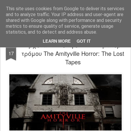
FilmBoy
This site uses cookies from Google to deliver its services
and to analyze traffic. Your IP address and user-agent are
shared with Google along with performance and security
metrics to ensure quality of service, generate usage
statistics, and to detect and address abuse.
LEARN MORE
GOT IT
Έρχεται το νέο ψευδοντοκιματέρ
MAY
τρόμου The Amityville Horror: The Lost
17
Tapes