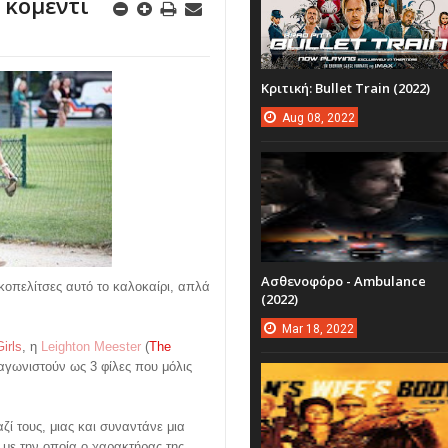
 κομεντί
Κριτική: Bullet Train (2022)
Aug
08,
2022
Ασθενοφόρο - Ambulance
κοπελίτσες αυτό το καλοκαίρι, απλά
(2022)
Mar
18,
2022
irls
, η
Leighton Meester
(
The
αγωνιστούν ως 3 φίλες που μόλις
ζί τους, μιας και συναντάνε μια
με την οποία ο χαρακτήρας της