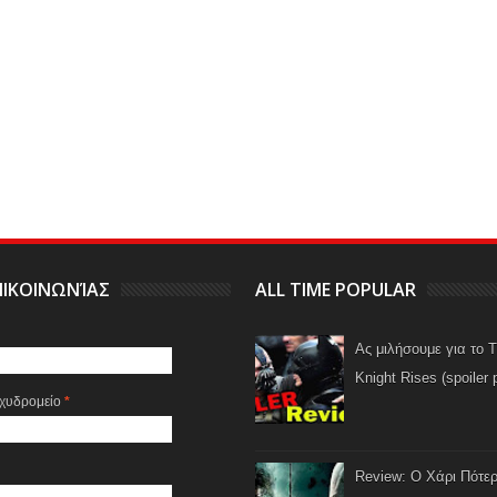
ΙΚΟΙΝΩΝΊΑΣ
ALL TIME POPULAR
Ας μιλήσουμε για το 
Knight Rises (spoiler 
αχυδρομείο
*
Review: Ο Χάρι Πότερ