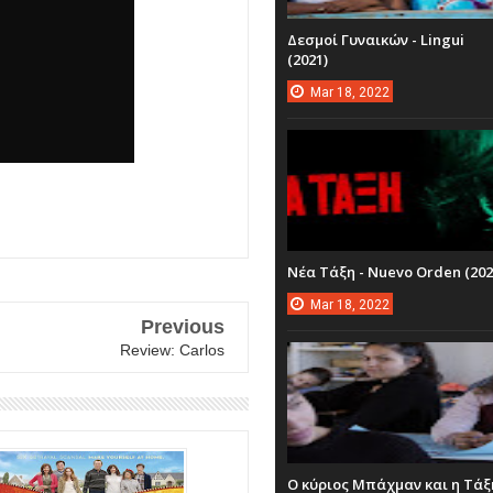
Δεσμοί Γυναικών - Lingui
(2021)
Mar
18,
2022
Νέα Τάξη - Nuevo Orden (202
Mar
18,
2022
Previous
Review: Carlos
Ο κύριος Μπάχμαν και η Τάξ