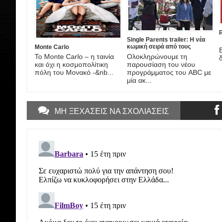
Single Parents trailer: Η νέα
κωμική σειρά από τους
Monte Carlo
δημιουργούς του New Girl
Το Monte Carlo – η ταινία
Ολοκληρώνουμε τη
δ
και όχι η κοσμοπολίτικη
παρουσίαση του νέου
πόλη του Μονακό -&nb...
προγράμματος του ABC με
μία ακ...
ΜΗ ΞΕΧΑΣΕΙΣ ΝΑ ΣΧΟΛΙΑΣΕΙΣ