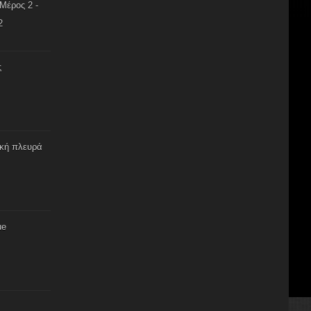
Μέρος 2 -
2
ς
ική πλευρά
ue