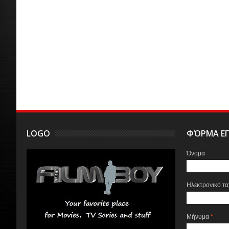
LOGO
ΦΌΡΜΑ ΕΠ
Όνομα
Ηλεκτρονικό τ
Μήνυμα
*