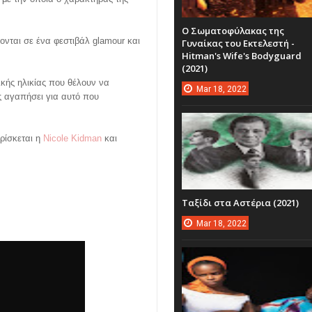
Ο Σωματοφύλακας της
ονται σε ένα φεστιβάλ glamour και
Γυναίκας του Εκτελεστή -
Hitman's Wife's Bodyguard
(2021)
βικής ηλικίας που θέλουν να
Mar
18,
2022
ις αγαπήσει για αυτό που
ρίσκεται η
Nicole Kidman
και
Ταξίδι στα Αστέρια (2021)
Mar
18,
2022