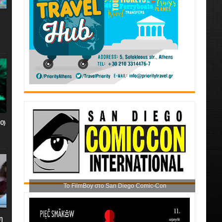
0)
Το FilmBoy στο San Diego Comic-Con
η