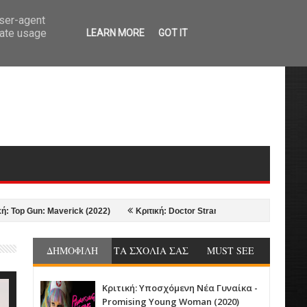
user-agent
rate usage
LEARN MORE
GOT IT
Gun: Maverick (2022)
Κριτική: Doctor Strange in the Multiverse of Madnes
ΔΗΜΟΦΙΛΗ
ΤΑ ΣΧΟΛΙΑ ΣΑΣ
MUST SEE
Κριτική: Υποσχόμενη Νέα Γυναίκα -
Promising Young Woman (2020)