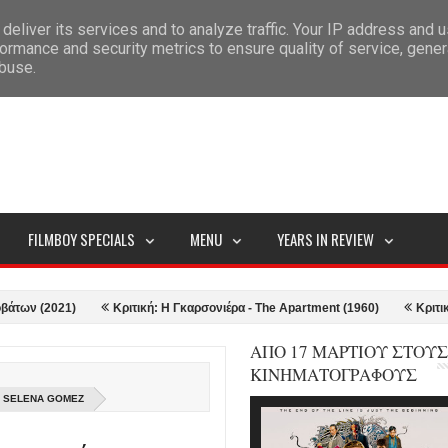
deliver its services and to analyze traffic. Your IP address and 
ITEMAP
ormance and security metrics to ensure quality of service, gene
abuse.
FILMBOY SPECIALS
MENU
YEARS IN REVIEW
2021)
Κριτική: Η Γκαρσονιέρα - The Apartment (1960)
Κριτική: Top 
ΑΠΟ 17 ΜΑΡΤΙΟΥ ΣΤΟΥΣ
ΚΙΝΗΜΑΤΟΓΡΑΦΟΥΣ
Η SELENA GOMEZ