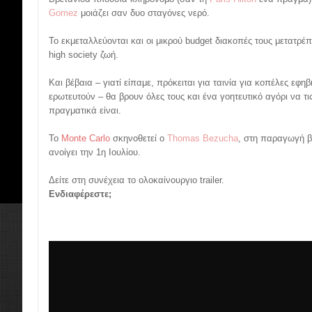
Gomez
μοιάζει σαν δυο σταγόνες νερό.
Το εκμεταλλεύονται και οι μικρού budget διακοπές τους μετατρέπ
high society ζωή.
Και βέβαια – γιατί είπαμε, πρόκειται για ταινία για κοπέλες εφη
ερωτευτούν – θα βρουν όλες τους και ένα γοητευτικό αγόρι να τ
πραγματικά είναι.
Το
Monte Carlo
σκηνοθετεί ο
Thomas Bezucha
, στη παραγωγή β
ανοίγει την 1η Ιουλίου.
Δείτε στη συνέχεια το ολοκαίνουργιο trailer.
Ενδιαφέρεστε;