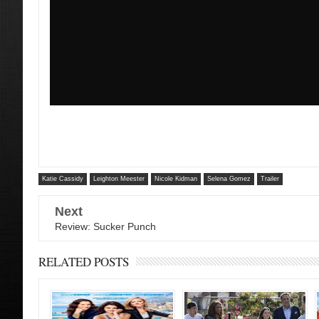
Katie Cassidy
Leighton Meester
Nicole Kidman
Selena Gomez
Trailer
Next
Review: Sucker Punch
RELATED POSTS