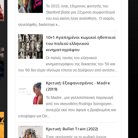
Το 2015, ένας 19χρονος φοιτητής του
Stanford βίασε μια 22χρονη συμφοιτήτριά
του ενώ εκείνη ήταν αναίσθητη. Ο νεαρός
συνελήφθη, δικάστηκε κ...
10+1 Αγαπημένοι κωμικοί ηθοποιοί
του παλιού ελληνικού
κινηματογράφου
Οι παλιές ταινίες του ελληνικού
κινηματογράφου της δεκαετίας του '50 και
του '60 δεν είχαν σίγουρα τίποτα να ζηλέψουν από αντίστο...
Κριτική: Εξαφανισμένος - Madre
(2019)
Το Madre , μια γαλλοϊσπανική παραγωγή
από τον σκηνοθέτη Rodrigo Sorogoyen ,
συνεχίζει εκεί που άφησε η βραβευμένη και
υποψήφια για Όσ...
Κριτική: Bullet Train (2022)
Ένας εκτελεστής με το κωδικό όνομα…