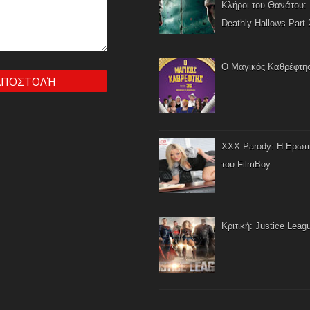
Κλήροι του Θανάτου: 
Deathly Hallows Part 
Ο Μαγικός Καθρέφτη
XXX Parody: Η Ερωτ
του FilmBoy
Κριτική: Justice Leag