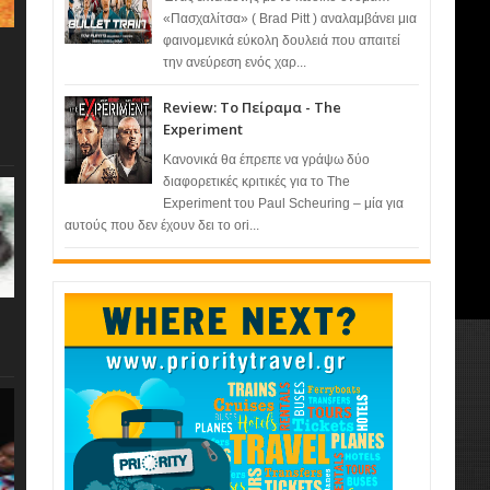
«Πασχαλίτσα» ( Brad Pitt ) αναλαμβάνει μια
φαινομενικά εύκολη δουλειά που απαιτεί
την ανεύρεση ενός χαρ...
Review: Το Πείραμα - The
Experiment
Κανονικά θα έπρεπε να γράψω δύο
διαφορετικές κριτικές για το The
Experiment του Paul Scheuring – μία για
αυτούς που δεν έχουν δει το ori...