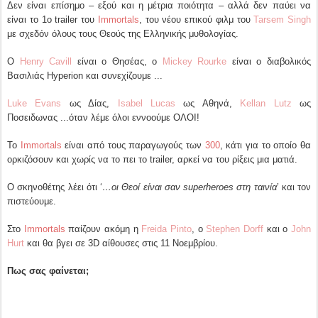
Δεν είναι επίσημο – εξού και η μέτρια ποιότητα – αλλά δεν παύει να
είναι το 1ο trailer του
Immortals
, του νέου επικού φιλμ του
Tarsem Singh
με σχεδόν όλους τους Θεούς της Ελληνικής μυθολογίας.
Ο
Henry Cavill
είναι ο Θησέας, ο
Mickey Rourke
είναι ο διαβολικός
Βασιλιάς Hyperion και συνεχίζουμε ...
Luke Evans
ως Δίας,
Isabel Lucas
ως Αθηνά,
Kellan Lutz
ως
Ποσειδωνας ...όταν λέμε όλοι εννοούμε ΟΛΟΙ!
Το
Immortals
είναι από τους παραγωγούς των
300
, κάτι για το οποίο θα
ορκιζόσουν και χωρίς να το πει το trailer, αρκεί να του ρίξεις μια ματιά.
Ο σκηνοθέτης λέει ότι ‘
…οι Θεοί είναι σαν superheroes στη ταινία
’ και τον
πιστεύουμε.
Στο
Immortals
παίζουν ακόμη η
Freida Pinto
, ο
Stephen Dorff
και ο
John
Hurt
και θα βγει σε 3D αίθουσες στις 11 Νοεμβρίου.
Πως σας φαίνεται;