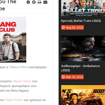
ου The
pe
Κριτική: Bullet Train (2022)
Aug
08,
2022
Ασθενοφόρο - Ambulance
ήμερα η
Tribeca Films
κυκλοφόρησε
(2022)
Mar
18,
2022
αντερίστα
Steven Silver
, ένα
 πολεμικών φωτογράφων που
eid στη Νότιο Αφρική.
 τον
Taylor Kitsch
και ομολογώ ότι