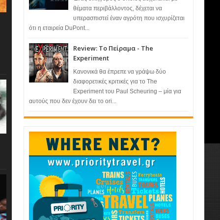
θέματα περιβάλλοντος, δέχεται να
υπερασπιστεί έναν αγρότη που ισχυρίζεται
ότι η εταιρεία DuPont...
Review: Το Πείραμα - The
Experiment
Κανονικά θα έπρεπε να γράψω δύο
διαφορετικές κριτικές για το The
Experiment του Paul Scheuring – μία για
αυτούς που δεν έχουν δει το ori...