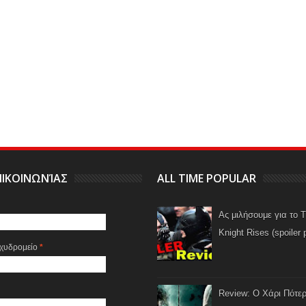
ΙΚΟΙΝΩΝΊΑΣ
ALL TIME POPULAR
Ας μιλήσουμε για το 
Knight Rises (spoiler 
αχυδρομείο
*
Review: Ο Χάρι Πότερ