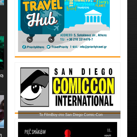
0)
Το FilmBoy στο San Diego Comic-Con
η