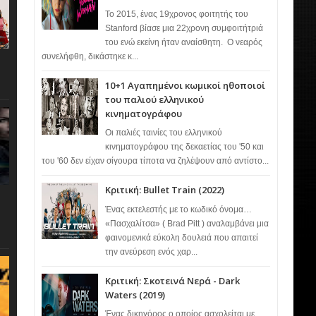
Το 2015, ένας 19χρονος φοιτητής του
Stanford βίασε μια 22χρονη συμφοιτήτριά
του ενώ εκείνη ήταν αναίσθητη. Ο νεαρός
συνελήφθη, δικάστηκε κ...
10+1 Αγαπημένοι κωμικοί ηθοποιοί
του παλιού ελληνικού
κινηματογράφου
Οι παλιές ταινίες του ελληνικού
κινηματογράφου της δεκαετίας του '50 και
του '60 δεν είχαν σίγουρα τίποτα να ζηλέψουν από αντίστο...
Κριτική: Bullet Train (2022)
Ένας εκτελεστής με το κωδικό όνομα…
«Πασχαλίτσα» ( Brad Pitt ) αναλαμβάνει μια
φαινομενικά εύκολη δουλειά που απαιτεί
την ανεύρεση ενός χαρ...
Κριτική: Σκοτεινά Νερά - Dark
Waters (2019)
Ένας δικηγόρος ο οποίος ασχολείται με