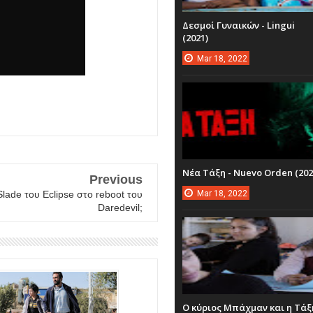
Δεσμοί Γυναικών - Lingui
(2021)
Mar
18,
2022
Νέα Τάξη - Nuevo Orden (202
Previous
lade του Eclipse στο reboot του
Mar
18,
2022
Daredevil;
Ο κύριος Μπάχμαν και η Τάξ