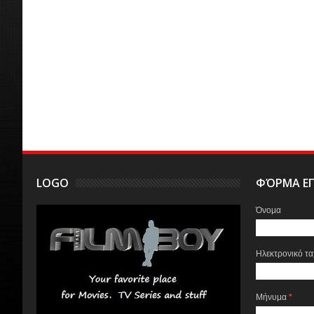
LOGO
ΦΌΡΜΑ ΕΠ
Όνομα
Ηλεκτρονικό τ
Μήνυμα
*