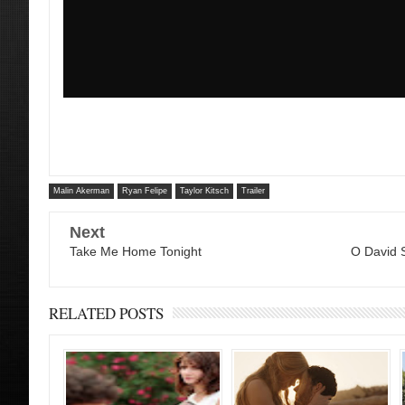
Malin Akerman
Ryan Felipe
Taylor Kitsch
Trailer
Next
Take Me Home Tonight
Ο David S
RELATED POSTS