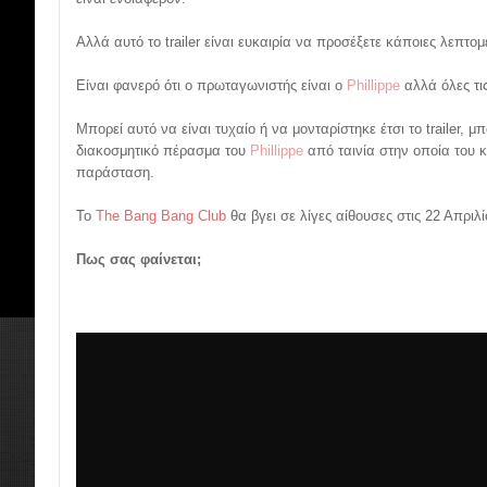
Αλλά αυτό το trailer είναι ευκαιρία να προσέξετε κάποιες λεπτομ
Είναι φανερό ότι ο πρωταγωνιστής είναι ο
Phillippe
αλλά όλες τις 
Μπορεί αυτό να είναι τυχαίο ή να μονταρίστηκε έτσι το trailer, 
διακοσμητικό πέρασμα του
Phillippe
από ταινία στην οποία του κ
παράσταση.
Το
The Bang Bang Club
θα βγει σε λίγες αίθουσες στις 22 Απριλί
Πως σας φαίνεται;