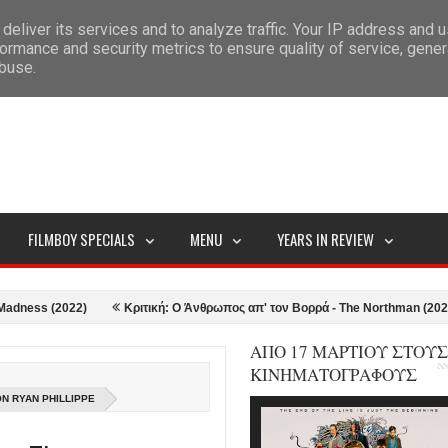
deliver its services and to analyze traffic. Your IP address and 
ITEMAP
ormance and security metrics to ensure quality of service, gene
abuse.
FILMBOY SPECIALS
MENU
YEARS IN REVIEW
s (2022)
Κριτική: Ο Άνθρωπος απ' τον Βορρά - The Northman (2022)
ΑΠΟ 17 ΜΑΡΤΙΟΥ ΣΤΟΥΣ
ΚΙΝΗΜΑΤΟΓΡΑΦΟΥΣ
Ν RYAN PHILLIPPE