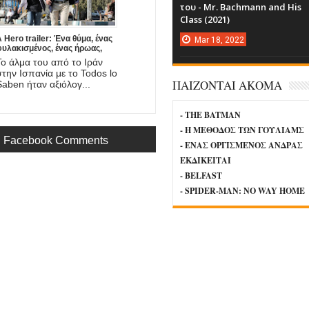
του - Mr. Bachmann and His
Class (2021)
 Hero trailer: Ένα θύμα, ένας
Mar
18,
2022
φυλακισμένος, ένας ήρωας,
νας πατέρας. Έρχεται στο
Το άλμα του από το Ιράν
mazon η νέα ταινία του
στην Ισπανία με το Todos lo
Asghar Farhadi!
ΠΑΙΖΟΝΤΑΙ ΑΚΟΜΑ
Saben ήταν αξιόλογ...
- THE BATMAN
- Η ΜΕΘΟΔΟΣ ΤΩΝ ΓΟΥΛΙΑΜΣ
Facebook Comments
- ΕΝΑΣ ΟΡΓΙΣΜΕΝΟΣ ΑΝΔΡΑΣ
ΕΚΔΙΚΕΙΤΑΙ
- BELFAST
- SPIDER-MAN: NO WAY HOME