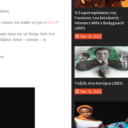
έρειες.
Ο Σωματοφύλακας της
Γυναίκας του Εκτελεστή -
ατάκες στο trailer τις έχει ο
Kitsch
!
Hitman's Wife's Bodyguard
(2021)
μπορεί όμως και να δούμε πάλι ένα
Mar
18,
2022
λέβουν άλλοι – εύκολα – τη
ου.
Ταξίδι στα Αστέρια (2021)
Mar
18,
2022