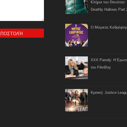
Κλήροι του Θανάτου: 
Deathly Hallows Part 
Ο Μαγικός Καθρέφτη
XXX Parody: Η Ερωτ
του FilmBoy
Κριτική: Justice Leag