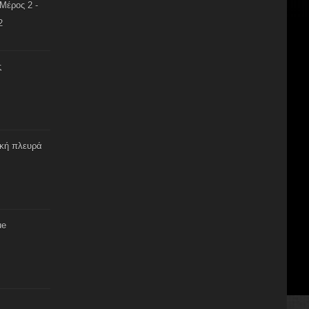
Μέρος 2 -
2
ς
ική πλευρά
ue