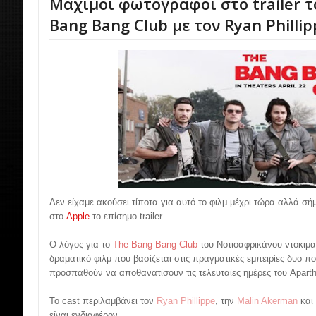
Μάχιμοι φωτογράφοι στο trailer τ
Bang Bang Club με τον Ryan Phillip
Δεν είχαμε ακούσει τίποτα για αυτό το φιλμ μέχρι τώρα αλλά σ
στο
Apple
το επίσημο trailer.
Ο λόγος για το
The Bang Bang Club
του Νοτιοαφρικάνου ντοκιμ
δραματικό φιλμ που βασίζεται στις πραγματικές εμπειρίες δυο
προσπαθούν να αποθανατίσουν τις τελευταίες ημέρες του Aparth
Το cast περιλαμβάνει τον
Ryan Phillippe
, την
Malin Akerman
και
είναι ενδιαφέρον.