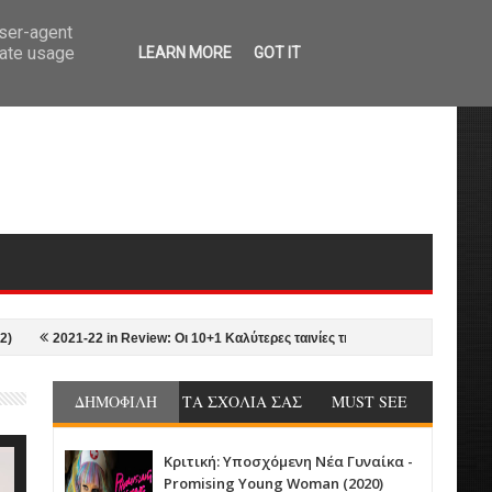
user-agent
rate usage
LEARN MORE
GOT IT
2021-22 in Review: Οι 10+1 Καλύτερες ταινίες της σεζόν από τον Γιώργο Νυκτ
ΔΗΜΟΦΙΛΗ
ΤΑ ΣΧΟΛΙΑ ΣΑΣ
MUST SEE
Κριτική: Υποσχόμενη Νέα Γυναίκα -
Promising Young Woman (2020)