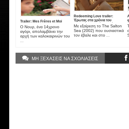
Redeeming Love trailer:
A
Έρωτας στα χρόνια του
Trailer: Mes Frères et Moi
Χρυσού Πυρετού, στη νέα
έ
Με εξαίρεση το The Salton
Ο Νουρ, ένα 14χρονο
ταινία του DJ Caruso
A
Sea (2002) που ουσιαστικά
αγόρι, απολαμβάνει την
τον έβαλε και στο ...
αρχή των καλοκαιρινών του
...
ΜΗ ΞΕΧΑΣΕΙΣ ΝΑ ΣΧΟΛΙΑΣΕΙΣ