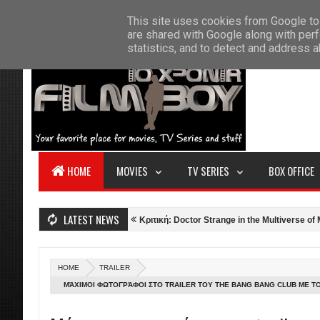
F
This site uses cookies from Google to 
HOME
ABOUT US
CONTACT
S
are shared with Google along with perf
statistics, and to detect and address 
HOME
MOVIES
TV SERIES
BOX OFFICE
LATEST NEWS
Gun: Maverick (2022)
Κριτική: Doctor Strange in the Multiverse of Madnes
HOME
TRAILER
ΜΆΧΙΜΟΙ ΦΩΤΟΓΡΆΦΟΙ ΣΤΟ TRAILER ΤΟΥ THE BANG BANG CLUB ΜΕ ΤΟ