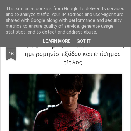
FilmBoy
This site uses cookies from Google to deliver its services
and to analyze traffic. Your IP address and user-agent are
shared with Google along with performance and security
metrics to ensure quality of service, generate usage
statistics, and to detect and address abuse.
LEARN MORE
GOT IT
Νέα επίσημη εικόνα του Spider Man,
FEB
ημερομηνία εξόδου και επίσημος
16
τίτλος