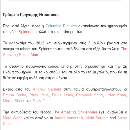
Γράφει ο Γρηγόρης Ντουσάκης.
Πριν από λίγες μέρες η
Columbia Pictures
ανακοίνωσε την ημερομηνία
του νέου
Spiderman
αλλά και τον επίσημο τίτλο.
Το καλοκαίρι του 2012 και συγκεκριμένα στις 3 Ιουλίου βγαίνει στο
σινεμά το reboot του Spiderman που από δω και στο εξής θα το λέμε
The
Amazing Spider-Man
.
To στούντιο παραγωγής έδωσε επίσης στην δημοσιότητα και την 2η
εικόνα του ήρωα, με το κουστούμι του σε όλο του το μεγαλείο, που θα τη
δείτε σε υψηλή ανάλυση στη συνέχεια.
Εκτός από τον
Andrew Garfield
στην ταινία συμπρωταγωνιστούν οι
Emma Stone
,
Rhys Ifans
,
Denis Leary
,
Campbell Scott
,
Irrfan Khan
,
Martin Sheen
και
Sally Field
.
Την σκηνοθεσία του reboot
The Amazing Spider-Man
έχει αναλάβει ο
Marc Webb
και το σενάριο οι
James Vanderbilt
,
Alvin Sargent
and
Steve
Kloves
.