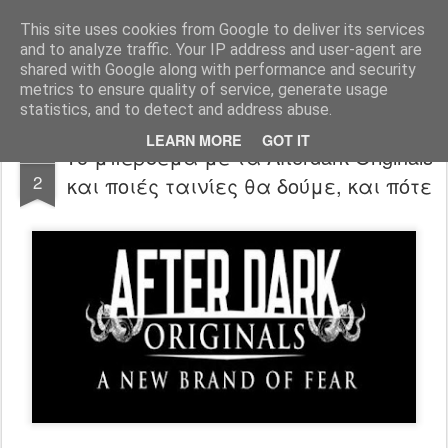
FilmBoy
This site uses cookies from Google to deliver its services
and to analyze traffic. Your IP address and user-agent are
shared with Google along with performance and security
metrics to ensure quality of service, generate usage
statistics, and to detect and address abuse.
LEARN MORE
GOT IT
Το μπέρδεμα με τα Afterdark Originals
FEB
2
και ποιές ταινίες θα δούμε, και πότε