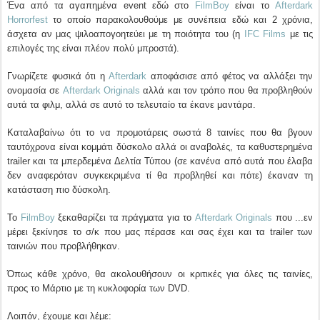
Ένα από τα αγαπημένα event εδώ στο
FilmBoy
είναι το
Afterdark
Horrorfest
το οποίο παρακολουθούμε με συνέπεια εδώ και 2 χρόνια,
άσχετα αν μας ψιλοαπογοητεύει με τη ποιότητα του (η
IFC Films
με τις
επιλογές της είναι πλέον πολύ μπροστά).
Γνωρίζετε φυσικά ότι η
Afterdark
αποφάσισε από φέτος να αλλάξει την
ονομασία σε
Afterdark Originals
αλλά και τον τρόπο που θα προβληθούν
αυτά τα φιλμ, αλλά σε αυτό το τελευταίο τα έκανε μαντάρα.
Καταλαβαίνω ότι το να προμοτάρεις σωστά 8 ταινίες που θα βγουν
ταυτόχρονα είναι κομμάτι δύσκολο αλλά οι αναβολές, τα καθυστερημένα
trailer και τα μπερδεμένα Δελτία Τύπου (σε κανένα από αυτά που έλαβα
δεν αναφερόταν συγκεκριμένα τί θα προβληθεί και πότε) έκαναν τη
κατάσταση πιο δύσκολη.
Το
FilmBoy
ξεκαθαρίζει τα πράγματα για το
Afterdark Originals
που ...εν
μέρει ξεκίνησε το σ/κ που μας πέρασε και σας έχει και τα trailer των
ταινιών που προβλήθηκαν.
Όπως κάθε χρόνο, θα ακολουθήσουν οι κριτικές για όλες τις ταινίες,
προς το Μάρτιο με τη κυκλοφορία των DVD.
Λοιπόν, έχουμε και λέμε: