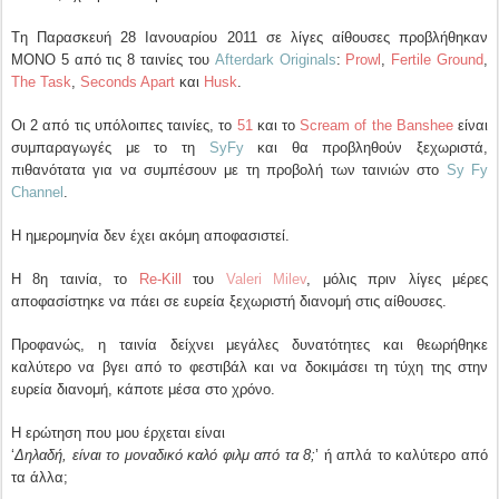
Tη Παρασκευή 28 Ιανουαρίου 2011 σε λίγες αίθουσες προβλήθηκαν
ΜΟΝΟ 5 από τις 8 ταινίες του
Afterdark Originals
:
Prowl
,
Fertile Ground
,
The Task
,
Seconds Apart
και
Husk
.
Οι 2 από τις υπόλοιπες ταινίες, το
51
και το
Scream of the Banshee
είναι
συμπαραγωγές με το τη
SyFy
και θα προβληθούν ξεχωριστά,
πιθανότατα για να συμπέσουν με τη προβολή των ταινιών στο
Sy Fy
Channel
.
Η ημερομηνία δεν έχει ακόμη αποφασιστεί.
Η 8η ταινία, το
Re-Kill
του
Valeri Milev
, μόλις πριν λίγες μέρες
αποφασίστηκε να πάει σε ευρεία ξεχωριστή διανομή στις αίθουσες.
Προφανώς, η ταινία δείχνει μεγάλες δυνατότητες και θεωρήθηκε
καλύτερο να βγει από το φεστιβάλ και να δοκιμάσει τη τύχη της στην
ευρεία διανομή, κάποτε μέσα στο χρόνο.
Η ερώτηση που μου έρχεται είναι
‘
Δηλαδή, είναι το μοναδικό καλό φιλμ από τα 8;
’ ή απλά το καλύτερο από
τα άλλα;