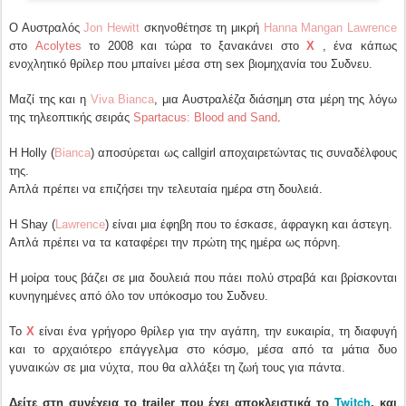
Ο Αυστραλός
Jon Hewitt
σκηνοθέτησε τη μικρή
Hanna Mangan Lawrence
στο
Acolytes
το 2008 και τώρα το ξανακάνει στο
X
, ένα κάπως
ενοχλητικό θρίλερ που μπαίνει μέσα στη sex βιομηχανία του Συδνευ.
Μαζί της και η
Viva Bianca
, μια Αυστραλέζα διάσημη στα μέρη της λόγω
της τηλεοπτικής σειράς
Spartacus: Blood and Sand
.
Η Holly (
Bianca
) αποσύρεται ως callgirl αποχαιρετώντας τις συναδέλφους
της.
Απλά πρέπει να επιζήσει την τελευταία ημέρα στη δουλειά.
Η Shay (
Lawrence
) είναι μια έφηβη που το έσκασε, άφραγκη και άστεγη.
Απλά πρέπει να τα καταφέρει την πρώτη της ημέρα ως πόρνη.
Η μοίρα τους βάζει σε μια δουλειά που πάει πολύ στραβά και βρίσκονται
κυνηγημένες από όλο τον υπόκοσμο του Συδνευ.
Το
X
είναι ένα γρήγορο θρίλερ για την αγάπη, την ευκαιρία, τη διαφυγή
και το αρχαιότερο επάγγελμα στο κόσμο, μέσα από τα μάτια δυο
γυναικών σε μια νύχτα, που θα αλλάξει τη ζωή τους για πάντα.
Twitch
Δείτε στη συνέχεια το trailer που έχει αποκλειστικά το
, και