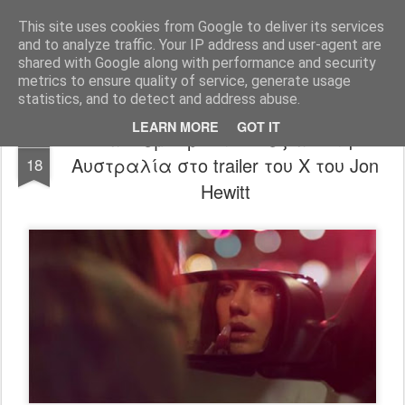
FilmBoy
This site uses cookies from Google to deliver its services
and to analyze traffic. Your IP address and user-agent are
shared with Google along with performance and security
metrics to ensure quality of service, generate usage
statistics, and to detect and address abuse.
LEARN MORE
GOT IT
Βίαιο εμπόριο του σεξ από την
JAN
Αυστραλία στο trailer του X του Jon
18
Hewitt