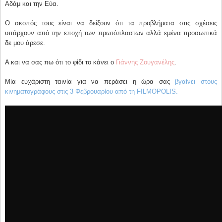
Αδάμ και την Εύα.
Ο σκοπός τους είναι να δείξουν ότι τα προβλήματα στις σχέσεις
υπάρχουν από την εποχή των πρωτόπλαστων αλλά εμένα προσωπικά
δε μου άρεσε.
Α και να σας πω ότι το φίδι το κάνει ο
Γιάννης Ζουγανέλης
.
Μία ευχάριστη ταινία για να περάσει η ώρα σας
βγαίνει στους
κινηματογράφους στις 3 Φεβρουαρίου από τη FILMΟPOLIS.