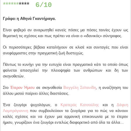
******
****
6/10
Γράφει η Αθηνά Γκαντήραγα.
Είναι φοβερό αν αναρωτηθεί κανείς πόσες μα πόσες ταινίες έχουν ως
θεματική τις σχέσεις και πως πρέπει να είναι ο «ιδανικός» σύντροφος.
Οι περισσότερες βέβαια καταλήγουν σε κλισέ και συνταγές που είναι
ανεφάρμοστες στην πραγματική ζωή δυστυχώς.
Πάντως το κυνήγι για την ευτυχία είναι πραγματικά κάτι το οποίο όπως
φαίνεται απασχολεί την πλειοψηφία των ανθρώπων και δη των
σκηνοθετών.
Στο
Έτερον Ήμισυ
σε σκηνοθεσία
Βαγγέλη Σεϊτανίδη
, η αναζήτηση του
άλλου μισού παίρνει άλλες διαστάσεις.
Ένα ζευγάρι ψυχολόγων, ο
Κρατερός Κατσούλης
και η
Δάφνη
Λαμπρόγιαννη
που συμβουλεύουν τα ζευγάρια για το πώς να κάνουν
καλές σχέσεις και να έχουν μια αρμονική επικοινωνία με το έτερον
ήμισυ, γνωρίζουν ένα ζευγάρι εντελώς διαφορετικό από όλα τα άλλα...