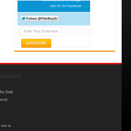
Like Us On Facebook
The Dark
post)
 και οι