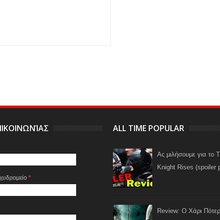
ΙΚΟΙΝΩΝΊΑΣ
ALL TIME POPULAR
Ας μιλήσουμε για το 
Knight Rises (spoiler 
αχυδρομείο
*
Review: Ο Χάρι Πότερ