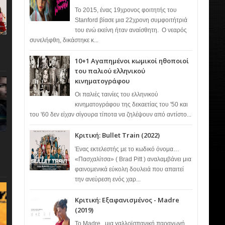
Το 2015, ένας 19χρονος φοιτητής του
Stanford βίασε μια 22χρονη συμφοιτήτριά
του ενώ εκείνη ήταν αναίσθητη. Ο νεαρός
συνελήφθη, δικάστηκε κ...
10+1 Αγαπημένοι κωμικοί ηθοποιοί
του παλιού ελληνικού
κινηματογράφου
Οι παλιές ταινίες του ελληνικού
κινηματογράφου της δεκαετίας του '50 και
του '60 δεν είχαν σίγουρα τίποτα να ζηλέψουν από αντίστο...
Κριτική: Bullet Train (2022)
Ένας εκτελεστής με το κωδικό όνομα…
«Πασχαλίτσα» ( Brad Pitt ) αναλαμβάνει μια
φαινομενικά εύκολη δουλειά που απαιτεί
την ανεύρεση ενός χαρ...
Κριτική: Εξαφανισμένος - Madre
(2019)
Το Madre , μια γαλλοϊσπανική παραγωγή