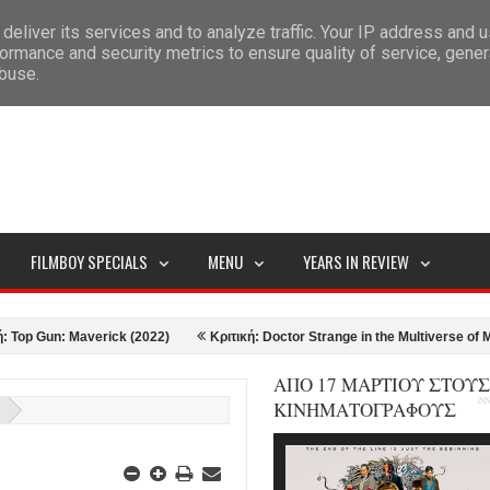
deliver its services and to analyze traffic. Your IP address and 
ITEMAP
ormance and security metrics to ensure quality of service, gene
abuse.
FILMBOY SPECIALS
MENU
YEARS IN REVIEW
un: Maverick (2022)
Κριτική: Doctor Strange in the Multiverse of Madness
ΑΠΟ 17 ΜΑΡΤΙΟΥ ΣΤΟΥΣ
ΚΙΝΗΜΑΤΟΓΡΑΦΟΥΣ