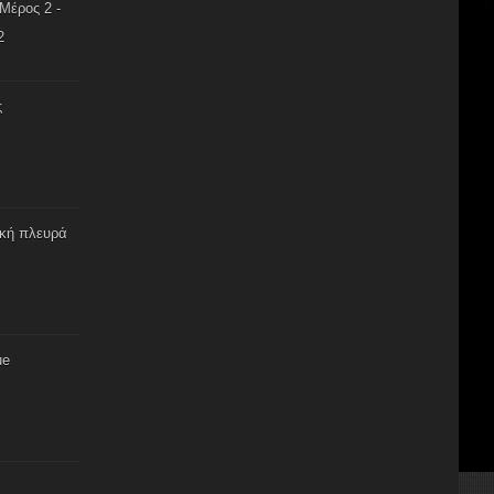
Μέρος 2 -
2
ς
ική πλευρά
ue