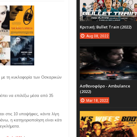
Κριτική: Bullet Train (2022)
Aug
08,
2022
ά με τη κυκλοφορία των Οσκαρικών
Ασθενοφόρο - Ambulance
(2022)
ρέπει να επιλέξω μέσα από 35
Mar
18,
2022
αι στις 10 υποψήφιες, κάντε λίγη
νω, η κατηγοριοποίηση είναι κάτι
.εγκλήματα.