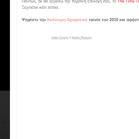
Πάντως, δε θα ξεχάσω την περσινή επιλογή σας, το
The Time Tr
Ξεχνιέται κάτι τέτοιο;
Ψηφίστε την
Καλύτερη Δραματική
ταινία του 2010 και αφήστ
Online Surveys
&
Market Research