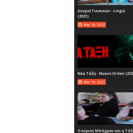
Δεσμοί Γυναικών - Lingui
(2021)
Mar
18,
2022
Νέα Τάξη - Nuevo Orden (202
Mar
18,
2022
Ο κύριος Μπάχμαν και η Τάξ