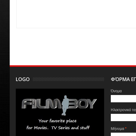
LOGO
ΦΌΡΜΑ ΕΠ
Όνομα
Ηλεκτρονικό τ
Μήνυμα
*