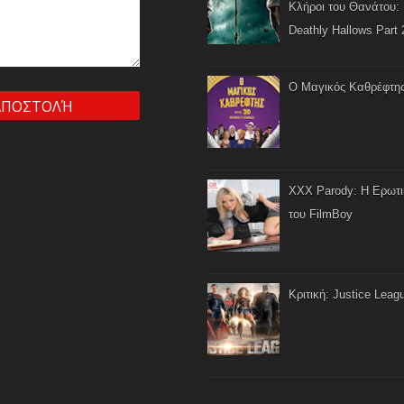
Κλήροι του Θανάτου: 
Deathly Hallows Part 
Ο Μαγικός Καθρέφτη
XXX Parody: Η Ερωτ
του FilmBoy
Κριτική: Justice Leag