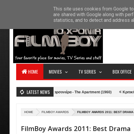
F
This site uses cookies from Google to 
HOME
ABOUT US
CONTACT
S
are shared with Google along with perf
statistics, and to detect and address 
HOME
MOVIES
TV SERIES
BOX OFFICE
LATEST NEWS
021)
Κριτική: Η Γκαρσονιέρα - The Apartment (1960)
Κριτική: Top G
HOME
FILMBOY AWARDS
FILMBOY AWARDS 2011: BEST DRAMA
FilmBoy Awards 2011: Best Drama