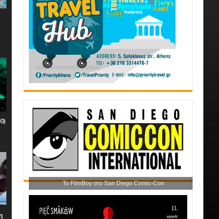
0)
Το FilmBoy στο San Diego Comic-Con
η