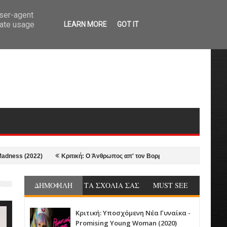
user-agent
rate usage
LEARN MORE
GOT IT
 (2022)
Κριτική: Ο Άνθρωπος απ' τον Βορρά - The Northman (2022)
ΔΗΜΟΦΙΛΗ
ΤΑ ΣΧΟΛΙΑ ΣΑΣ
MUST SEE
Κριτική: Υποσχόμενη Νέα Γυναίκα -
Promising Young Woman (2020)