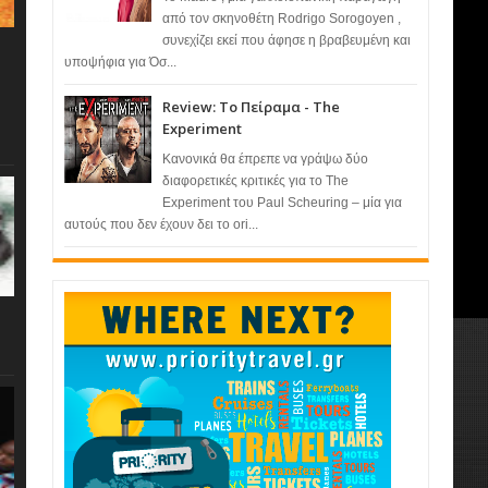
από τον σκηνοθέτη Rodrigo Sorogoyen ,
συνεχίζει εκεί που άφησε η βραβευμένη και
υποψήφια για Όσ...
Review: Το Πείραμα - The
Experiment
Κανονικά θα έπρεπε να γράψω δύο
διαφορετικές κριτικές για το The
Experiment του Paul Scheuring – μία για
αυτούς που δεν έχουν δει το ori...