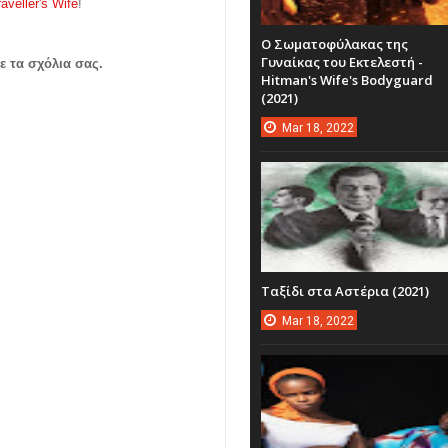
aveller's Wife
!
Ο Σωματοφύλακας της
Γυναίκας του Εκτελεστή -
ε τα σχόλια σας.
Hitman's Wife's Bodyguard
(2021)
Mar
18,
2022
Ταξίδι στα Αστέρια (2021)
Mar
18,
2022