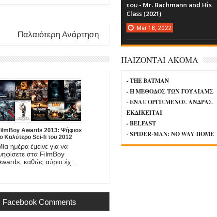
του - Mr. Bachmann and His
Class (2021)
Mar
18,
2022
Παλαιότερη Ανάρτηση
ΠΑΙΖΟΝΤΑΙ ΑΚΟΜΑ
- THE BATMAN
- Η ΜΕΘΟΔΟΣ ΤΩΝ ΓΟΥΛΙΑΜΣ
- ΕΝΑΣ ΟΡΓΙΣΜΕΝΟΣ ΑΝΔΡΑΣ
ΕΚΔΙΚΕΙΤΑΙ
- BELFAST
FilmBoy Awards 2013: Ψήφισε
- SPIDER-MAN: NO WAY HOME
ο Καλύτερο Sci-fi του 2012
Μία ημέρα έμεινε για να
ψηφίσετε στα FilmBoy
Awards, καθώς αύριο έχ...
Facebook Comments