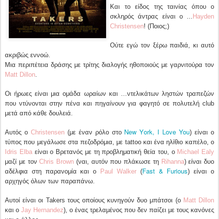
Και το είδος της ταινίας όπου ο
σκληρός άντρας είναι ο ...
Hayden
Christensen
! (Ποιος;)
Ούτε εγώ τον ξέρω παιδιά, κι αυτό
ακριβώς εννοώ.
Μια περιπέτεια δράσης με τρίτης διαλογής ηθοποιούς με γαρνιτούρα τον
Matt Dillon
.
Οι ήρωες είναι μια ομάδα ωραίων και …ντελικάτων ληστών τραπεζών
που ντύνονται στην πένα και πηγαίνουν για φαγητό σε πολυτελή club
μετά από κάθε δουλειά.
New Yοrk, I Love You
Αυτός ο
Christensen
(με έναν ρόλο στο
) είναι ο
τύπος που μεγάλωσε στα πεζοδρόμια, με tattoo και ένα ηλίθιο καπέλο, ο
Idris Elba
είναι ο Βρετανός με τη προβληματική θεία του, ο
Michael Ealy
μαζί με τον
Chris Brown
(ναι, αυτόν που πλάκωσε τη
Rihanna
) είναι δυο
Fast & Furious
αδέλφια στη παρανομία και ο
Paul Walker
(
) είναι ο
αρχηγός όλων των παραπάνω.
Αυτοί είναι οι Takers τους οποίους κυνηγούν δυο μπάτσοι (ο
Matt Dillon
και ο
Jay Hernandez
), ο ένας τρελαμένος που δεν παίζει με τους κανόνες