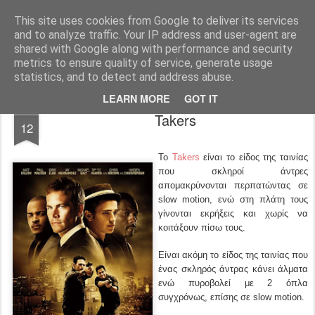
FilmBoy
This site uses cookies from Google to deliver its services
and to analyze traffic. Your IP address and user-agent are
shared with Google along with performance and security
metrics to ensure quality of service, generate usage
statistics, and to detect and address abuse.
LEARN MORE
GOT IT
OCT
Takers
12
Το
Takers
είναι το είδος της ταινίας
που σκληροί άντρες
απομακρύνονται περπατώντας σε
slow motion, ενώ στη πλάτη τους
γίνονται εκρήξεις και χωρίς να
κοιτάξουν πίσω τους.
Είναι ακόμη το είδος της ταινίας που
ένας σκληρός άντρας κάνει άλματα
ενώ πυροβολεί με 2 όπλα
συγχρόνως, επίσης σε slow motion.