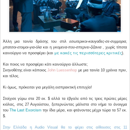
Άλλη μια ταινία δράσης του στιλ
εσωτερικοι-καυγαδες-σε-συμμορια
,
μπατσοι-ετοιμοι-για-όλα
και η
γκομενα-που-σπερνει-ζιζανια
, χωρίς τίποτα
με κακές τις περισσότερες κριτικές
καινούργιο να προσφέρει (και
).
Και ποιος να προσφέρει κάτι καινούργιο άλλωστε;
Σκηνοθέτης είναι κάποιος
John Luessenhop
με μια ταινία 10 χρόνια πριν,
και τέλος.
Κι όμως, πρόκειται για μεγάλη εισπρακτική επιτυχία!
Στοίχισε γύρω στα 20 εκ. $ αλλά τα έβγαλε από τις τρεις πρώτες μέρες
κιόλας, στις 27 Αυγούστου, ξεπερνώντας μάλιστα στο νήμα το άνοιγμα
The Last Exorcism
του
την ίδια μέρα, και φτάνοντας μέχρι τώρα τα 57 εκ.
$.
Στην Ελλάδα η Audio Visual θα το φέρει στις αίθουσες στις 11