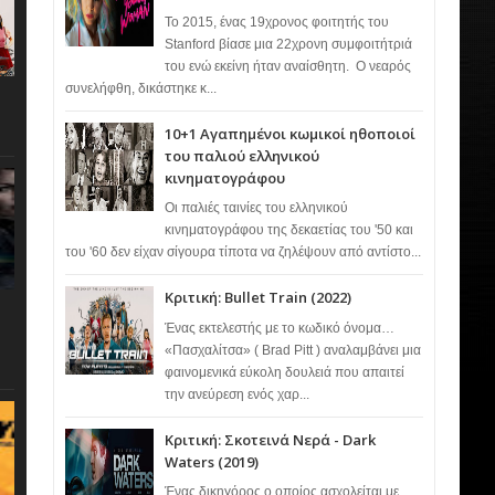
Το 2015, ένας 19χρονος φοιτητής του
Stanford βίασε μια 22χρονη συμφοιτήτριά
του ενώ εκείνη ήταν αναίσθητη. Ο νεαρός
συνελήφθη, δικάστηκε κ...
10+1 Αγαπημένοι κωμικοί ηθοποιοί
του παλιού ελληνικού
κινηματογράφου
Οι παλιές ταινίες του ελληνικού
κινηματογράφου της δεκαετίας του '50 και
του '60 δεν είχαν σίγουρα τίποτα να ζηλέψουν από αντίστο...
Κριτική: Bullet Train (2022)
Ένας εκτελεστής με το κωδικό όνομα…
«Πασχαλίτσα» ( Brad Pitt ) αναλαμβάνει μια
φαινομενικά εύκολη δουλειά που απαιτεί
την ανεύρεση ενός χαρ...
Κριτική: Σκοτεινά Νερά - Dark
Waters (2019)
Ένας δικηγόρος ο οποίος ασχολείται με