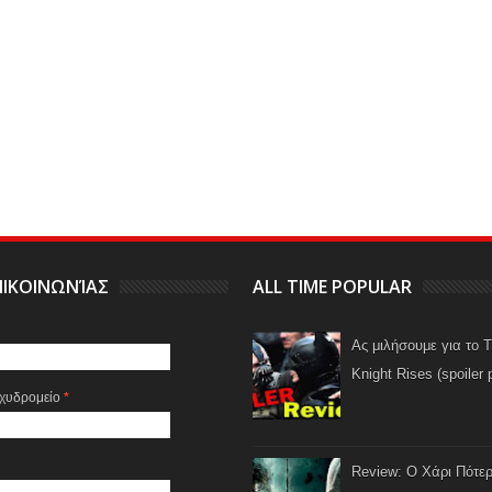
ΙΚΟΙΝΩΝΊΑΣ
ALL TIME POPULAR
Ας μιλήσουμε για το 
Knight Rises (spoiler 
αχυδρομείο
*
Review: Ο Χάρι Πότερ