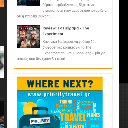
θέματα περιβάλλοντος, δέχεται να
υπερασπιστεί έναν αγρότη που ισχυρίζεται
ότι η εταιρεία DuPont...
Review: Το Πείραμα - The
Experiment
Κανονικά θα έπρεπε να γράψω δύο
διαφορετικές κριτικές για το The
Experiment του Paul Scheuring – μία για
αυτούς που δεν έχουν δει το ori...