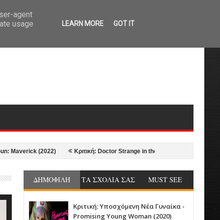
user-agent
rate usage
LEARN MORE
GOT IT
erick (2022)
Κριτική: Doctor Strange in the Multiverse of Madness (2022)
ΔΗΜΟΦΙΛΗ
ΤΑ ΣΧΟΛΙΑ ΣΑΣ
MUST SEE
Κριτική: Υποσχόμενη Νέα Γυναίκα -
Promising Young Woman (2020)