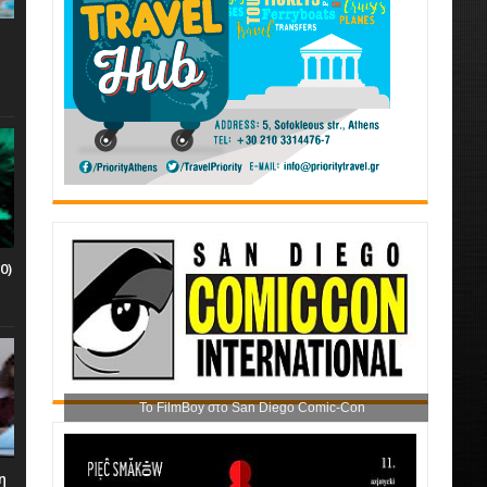
0)
Το FilmBoy στο San Diego Comic-Con
η