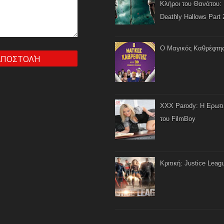
Κλήροι του Θανάτου: 
Deathly Hallows Part 
Ο Μαγικός Καθρέφτη
XXX Parody: Η Ερωτ
του FilmBoy
Κριτική: Justice Leag