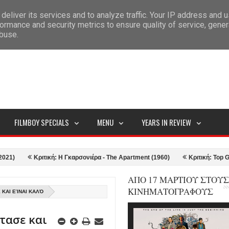
deliver its services and to analyze traffic. Your IP address and 
ITEMAP
ormance and security metrics to ensure quality of service, gene
abuse.
FILMBOY SPECIALS
MENU
YEARS IN REVIEW
Κριτική: Η Γκαρσονιέρα - The Apartment (1960)
Κριτική: Top Gun: Mav
ΑΠΟ 17 ΜΑΡΤΙΟΥ ΣΤΟΥΣ
ΚΙΝΗΜΑΤΟΓΡΑΦΟΥΣ
 ΚΑΙ ΕΊΝΑΙ ΚΑΛΌ
φτασε και