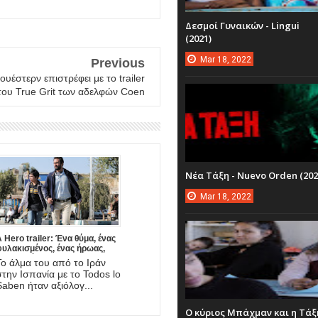
Δεσμοί Γυναικών - Lingui
(2021)
Mar
18,
2022
Previous
ουέστερν επιστρέφει με το trailer
του True Grit των αδελφών Coen
Νέα Τάξη - Nuevo Orden (202
Mar
18,
2022
 Hero trailer: Ένα θύμα, ένας
φυλακισμένος, ένας ήρωας,
νας πατέρας. Έρχεται στο
Το άλμα του από το Ιράν
mazon η νέα ταινία του
στην Ισπανία με το Todos lo
Asghar Farhadi!
Saben ήταν αξιόλογ...
Ο κύριος Μπάχμαν και η Τάξ