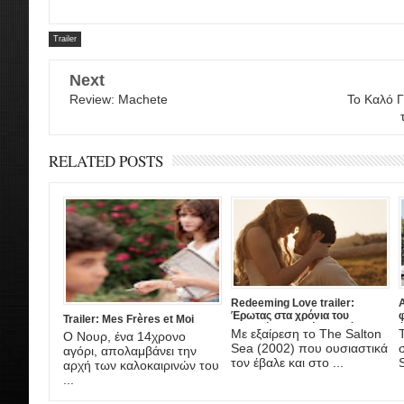
Trailer
Next
Review: Machete
Το Καλό Γ
RELATED POSTS
Redeeming Love trailer:
A
Έρωτας στα χρόνια του
Trailer: Mes Frères et Moi
Χρυσού Πυρετού, στη νέα
έ
Με εξαίρεση το The Salton
Ο Νουρ, ένα 14χρονο
ταινία του DJ Caruso
A
Sea (2002) που ουσιαστικά
αγόρι, απολαμβάνει την
τον έβαλε και στο ...
αρχή των καλοκαιρινών του
...