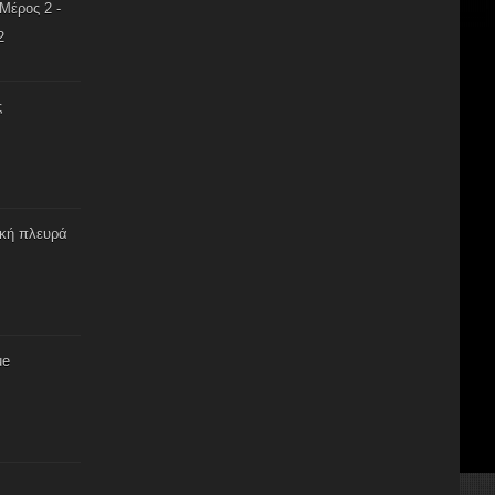
Μέρος 2 -
2
ς
ική πλευρά
ue