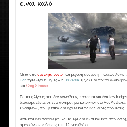
είναι καλό
Μετά από
αμέτρητα
poster
και μεγάλη αναμονή – κυρίως λόγω 
Con
πριν λίγους μήνες – η
Universal
έβγαλε το πρώτο ολοκληρωμέ
και
Greg Strause
.
Για τους λίγους που δεν γνωρίζουν, πρόκειται για ένα low-budge
διαδραματίζεται σε ένα συγκρότημα κατοικιών στο Λος Άντζελες 
εξωγήινων, που φυσικά δεν έχουν και τις καλύτερες προθέσεις.
Φαίνεται ενδιαφέρον (αν και τα εφε δεν είναι και κάτι σπουδαίο)
αμερικάνικες αίθουσες στις 12 Νοεμβρίου.