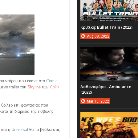
Κριτική: Bullet Train (2022)
Aug
08,
2022
του ντόρου που έκανε στο
Comic
Ασθενοφόρο - Ambulance
νο trailer του
Skyline
των
Colin
(2022)
Mar
18,
2022
t θρίλερ επ. φαντασίας που
κατά τη διάρκεια της εισβολής
, και η
Universal
θα το βγάλει στις