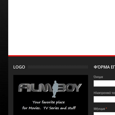
LOGO
ΦΌΡΜΑ ΕΠ
Όνομα
Ηλεκτρονικό τ
Μήνυμα
*