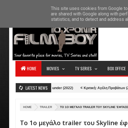
F
This site uses cookies from Google to 
HOME
ABOUT US
CONTACT
S
are shared with Google along with perf
statistics, and to detect and address 
HOME
MOVIES
TV SERIES
BOX OFFICE
LATEST NEWS
ιτική: Thor: Love and Thunder (2022)
Κριτική: Αγέλη Προβάτων (2021)
HOME
TRAILER
ΤΟ 1Ο ΜΕΓΆΛΟ TRAILER ΤΟΥ SKYLINE ΈΦΤΑΣΕ
Το 1ο μεγάλο trailer του Skyline έ