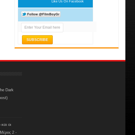
Like Us On Facebook
The Dark
post)
 και οι
Μέρος 2 -