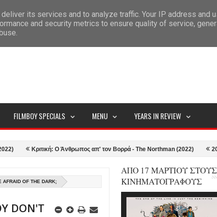
deliver its services and to analyze traffic. Your IP address and 
ITEMAP
ormance and security metrics to ensure quality of service, gene
abuse.
FILMBOY SPECIALS
MENU
YEARS IN REVIEW
Κριτική: Ο Άνθρωπος απ' τον Βορρά - The Northman (2022)
2021-22 i
ΑΠΟ 17 ΜΑΡΤΙΟΥ ΣΤΟΥΣ
ΚΙΝΗΜΑΤΟΓΡΑΦΟΥΣ
E AFRAID OF THE DARK;
ΟΥ DON'T