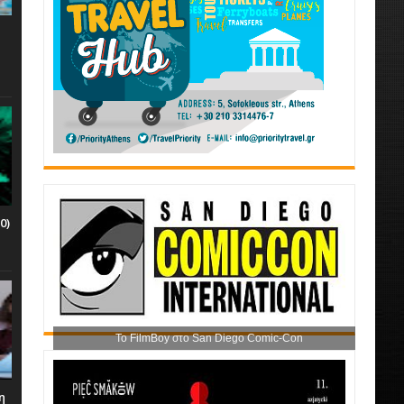
0)
Το FilmBoy στο San Diego Comic-Con
η