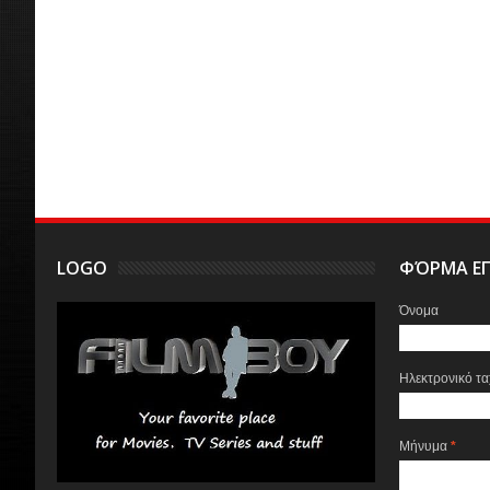
LOGO
ΦΌΡΜΑ ΕΠ
Όνομα
Ηλεκτρονικό τ
Μήνυμα
*