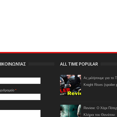
ΙΚΟΙΝΩΝΊΑΣ
ALL TIME POPULAR
Ας μιλήσουμε για το 
Knight Rises (spoiler 
αχυδρομείο
*
Review: Ο Χάρι Πότερ
Κλήροι του Θανάτου: 