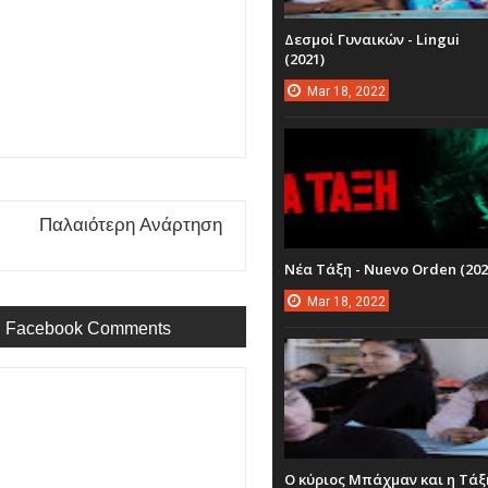
Δεσμοί Γυναικών - Lingui
(2021)
Mar
18,
2022
Παλαιότερη Ανάρτηση
Νέα Τάξη - Nuevo Orden (202
Mar
18,
2022
Facebook Comments
Ο κύριος Μπάχμαν και η Τάξ