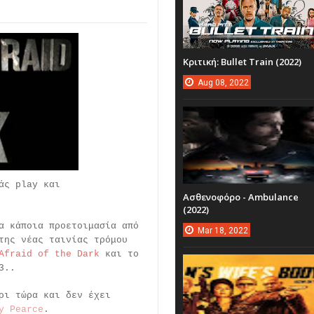
Κριτική: Bullet Train (2022)
Aug
08,
2022
άς play και
Ασθενοφόρο - Ambulance
(2022)
α κάποια προετοιμασία από
Mar
18,
2022
της νέας ταινίας τρόμου
Afraid of the Dark
και το
3..
ρι τώρα και δεν έχει
y Pearce
.