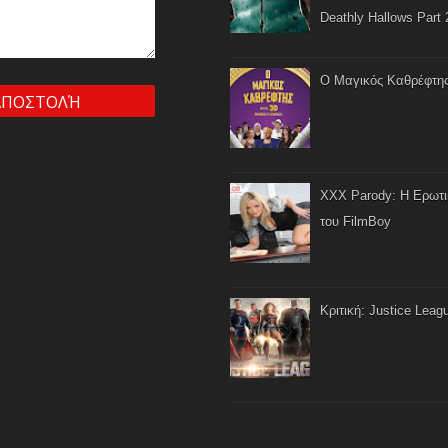
Deathly Hallows Part 
Ο Μαγικός Καθρέφτη
XXX Parody: Η Ερωτ
του FilmBoy
Κριτική: Justice Leag