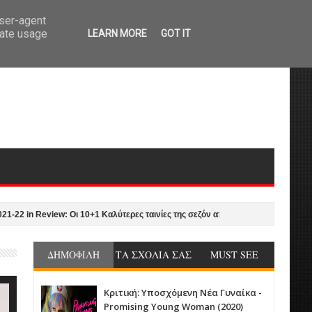
user-agent
rate usage
LEARN MORE
GOT IT
n Review: Οι 10+1 Καλύτερες ταινίες της σεζόν από τον Γιώργο Νυκταράκη
ΔΗΜΟΦΙΛΗ
ΤΑ ΣΧΟΛΙΑ ΣΑΣ
MUST SEE
Κριτική: Υποσχόμενη Νέα Γυναίκα -
Promising Young Woman (2020)