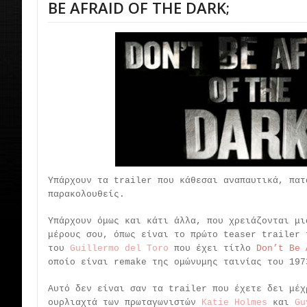
BE AFRAID OF THE DARK;
Υπάρχουν τα trailer που κάθεσαι αναπαυτικά, πατ
παρακολουθείς.
Υπάρχουν όμως και κάτι άλλα, που χρειάζονται μι
μέρους σου, όπως είναι το πρώτο teaser trailer 
του
Guillermo del Toro
που έχει τίτλο
Don’t Be 
οποίο είναι remake της ομώνυμης ταινίας του 197
Αυτό δεν είναι σαν τα trailer που έχετε δει μέχ
ουρλιαχτά των πρωταγωνιστών
Katie Holmes
και
Gu