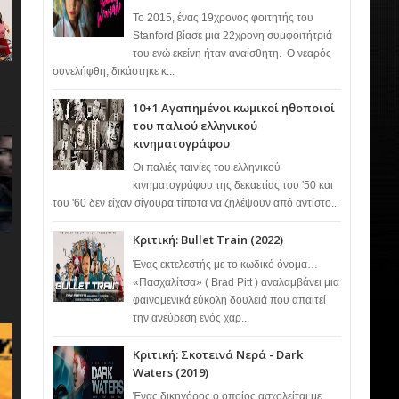
Το 2015, ένας 19χρονος φοιτητής του
Stanford βίασε μια 22χρονη συμφοιτήτριά
του ενώ εκείνη ήταν αναίσθητη. Ο νεαρός
συνελήφθη, δικάστηκε κ...
10+1 Αγαπημένοι κωμικοί ηθοποιοί
του παλιού ελληνικού
κινηματογράφου
Οι παλιές ταινίες του ελληνικού
κινηματογράφου της δεκαετίας του '50 και
του '60 δεν είχαν σίγουρα τίποτα να ζηλέψουν από αντίστο...
Κριτική: Bullet Train (2022)
Ένας εκτελεστής με το κωδικό όνομα…
«Πασχαλίτσα» ( Brad Pitt ) αναλαμβάνει μια
φαινομενικά εύκολη δουλειά που απαιτεί
την ανεύρεση ενός χαρ...
Κριτική: Σκοτεινά Νερά - Dark
Waters (2019)
Ένας δικηγόρος ο οποίος ασχολείται με