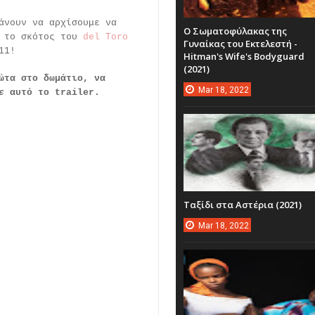
άνουν να αρχίσουμε να
Ο Σωματοφύλακας της
ε το σκότος του
del Toro
Γυναίκας του Εκτελεστή -
11!
Hitman's Wife's Bodyguard
(2021)
ώτα στο δωμάτιο, να
Mar
18,
2022
ε
αυτό το trailer.
Ταξίδι στα Αστέρια (2021)
Mar
18,
2022