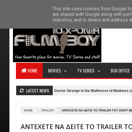
F
This site uses cookies from Google to 
HOME
ABOUT US
CONTACT
S
are shared with Google along with perf
statistics, and to detect and address 
HOME
MOVIES
TV SERIES
BOX OFFICE
LATEST NEWS
ick (2022)
Κριτική: Doctor Strange in the Multiverse of Madness (2022)
HOME
TRAILER
ΑΝΤΕΧΕΤΕ ΝΑ ΔΕΙΤΕ ΤΟ TRAILER ΤΟΥ DON'T B
ΑΝΤΕΧΕΤΕ ΝΑ ΔΕΙΤΕ ΤΟ TRAILER Τ