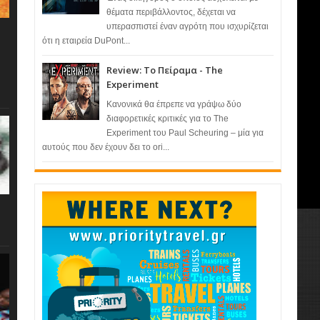
θέματα περιβάλλοντος, δέχεται να
υπερασπιστεί έναν αγρότη που ισχυρίζεται
ότι η εταιρεία DuPont...
Review: Το Πείραμα - The
Experiment
Κανονικά θα έπρεπε να γράψω δύο
διαφορετικές κριτικές για το The
Experiment του Paul Scheuring – μία για
αυτούς που δεν έχουν δει το ori...