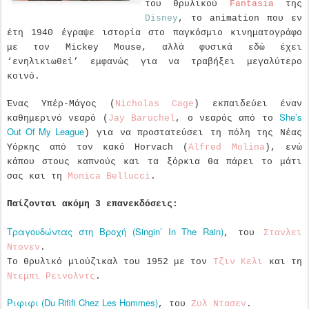
του θρυλικού
Fantasia
της
Disney
, το animation που εν
έτη 1940 έγραψε ιστορία στο παγκόσμιο κινηματογράφο
με τον Mickey Mouse, αλλά φυσικά εδώ έχει
‘ενηλικιωθεί’ εμφανώς για να τραβήξει μεγαλύτερο
κοινό.
Ένας Υπέρ-Μάγος (
Nicholas Cage
) εκπαιδεύει έναν
She’s
καθημερινό νεαρό (
Jay Baruchel
, ο νεαρός από το
Out Of My League
) για να προστατεύσει τη πόλη της Νέας
Υόρκης από τον κακό Horvach (
Alfred Molina
), ενώ
κάπου στους καπνούς και τα ξόρκια θα πάρει το μάτι
σας και τη
Monica Bellucci
.
Παίζονται ακόμη 3 επανεκδόσεις:
Τραγουδώντας στη Βροχή (Singin’ In The Rain)
, του
Στανλει
Ντονεν
.
Το θρυλικό μιούζικαλ του 1952 με τον
Τζιν Κελι
και τη
Ντεμπι Ρεινολντς
.
Ριφιφι (Du Rififi Chez Les Hommes)
, του
Ζυλ Ντασεν
.