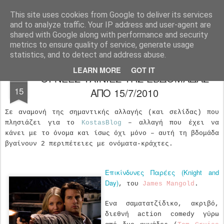
FilmBoy
This site uses cookies from Google to deliver its services
and to analyze traffic. Your IP address and user-agent are
shared with Google along with performance and security
metrics to ensure quality of service, generate usage
statistics, and to detect and address abuse.
LEARN MORE
GOT IT
ΟΙ ΝΕΕΣ ΤΑΙΝΙΕΣ ΤΗΣ ΕΒΔΟΜΑΔΑΣ
JUL
15
ΑΠΟ 15/7/2010
Σε αναμονή της σημαντικής αλλαγής (και σελίδας) που
πλησιάζει για το
KostasBlog
– αλλαγή που έχει να
κάνει με το όνομα και ίσως όχι μόνο – αυτή τη βδομάδα
βγαίνουν 2 περιπέτειες με ονόματα-κράχτες.
Επικίνδυνες Παρέες (Knight and
Day)
, του
James Mangold
.
Eνα σαματατζίδικο, ακριβό,
διεθνή action comedy γύρω