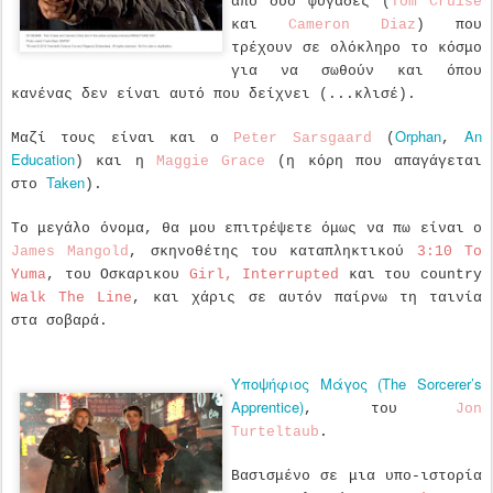
από δυο φυγάδες (
Tom Cruise
και
Cameron Diaz
) που
τρέχουν σε ολόκληρο το κόσμο
για να σωθούν και όπου
κανένας δεν είναι αυτό που δείχνει (...κλισέ).
Orphan
An
Μαζί τους είναι και ο
Peter Sarsgaard
(
,
Education
) και η
Maggie Grace
(η κόρη που απαγάγεται
Taken
στο
).
Το μεγάλο όνομα, θα μου επιτρέψετε όμως να πω είναι ο
James Mangold
, σκηνοθέτης του καταπληκτικού
3:10 To
Yuma
, του Οσκαρικου
Girl, Interrupted
και του country
Walk The Line
, και χάρις σε αυτόν παίρνω τη ταινία
στα σοβαρά.
Υποψήφιος Μάγος (The Sorcerer’s
Apprentice)
, του
Jon
Turteltaub
.
Βασισμένο σε μια υπο-ιστορία