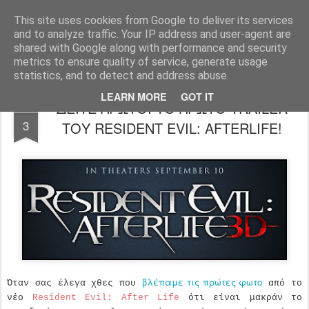
FilmBoy
This site uses cookies from Google to deliver its services
and to analyze traffic. Your IP address and user-agent are
shared with Google along with performance and security
metrics to ensure quality of service, generate usage
statistics, and to detect and address abuse.
LEARN MORE
GOT IT
ΔΕΙΤΕ ΠΡΩΤΟΙ ΤΟ ΠΡΩΤΟ TRAILER
APR
3
ΤΟΥ RESIDENT EVIL: AFTERLIFE!
βλέπαμε τις πρώτες φωτο
Όταν σας έλεγα χθες που
από το
νέο
Resident Evil: After Life
ότι είναι μακράν το