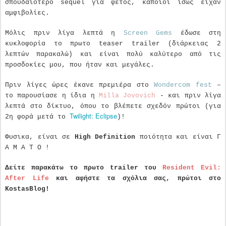
σπουδαιότερο sequel για φέτος, κάποιοι ίσως είχαν
αμφιβολίες.
Μόλις πριν λίγα λεπτά η
Screen Gems
έδωσε στη
κυκλοφορία το πρωτο teaser trailer (διάρκειας 2
λεπτών παρακαλώ) και είναι πολύ καλύτερο από τις
προσδοκίες μου, που ήταν και μεγάλες.
Πριν λίγες ώρες έκανε πρεμιέρα στο
Wondercom fest
–
το παρουσίασε η ίδια η
Milla Jovovich
- και πριν λίγα
λεπτά στο δίκτυο, όπου το βλέπετε σχεδόν πρώτοι (για
Twilight: Eclipse
2η φορά μετά το
)!
Φυσικα, είναι σε
High Definition
ποιότητα και είναι Γ
Α Μ Α Τ Ο !
Δείτε παρακάτω το πρωτο trailer του
Resident Evil:
After Life
και αφήστε τα σχόλια σας, πρώτοι στο
KostasBlog!