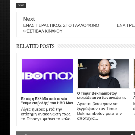
news
Next
ΕΝΑΣ ΠΕΡΑΣΤΙΚΟΣ ΣΤΟ ΓΑΛΛΟΦΩΝΟ
ΕΝΑ ΤΡΕ
ΦΕΣΤΙΒΑΛ ΚΙΝ/ΦΟΥ!
RELATED POSTS
Ο Timur Bekmambetov
ετοιμάζεται να ζωντανέψει τις
A
Εκτός η Ελλάδα από το νέο
ιστορίες τρόμου του Stan Lee!
"κύμα εισβολής" του HBO Max
Αρκετοί βιάστηκαν να
στην Ευρώπη
ξεγράψουν τον Timur
Λίγες ημέρες μετά την
τ
Bekmambetov μετά την
επίσημη ανακοίνωση πως
αποτυχία...
το Disney+ φτάνει το καλο...