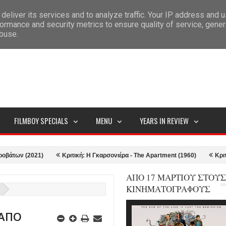
deliver its services and to analyze traffic. Your IP address and 
ITEMAP
ormance and security metrics to ensure quality of service, gene
abuse.
FILMBOY SPECIALS
MENU
YEARS IN REVIEW
 (2021)
Κριτική: Η Γκαρσονιέρα - The Apartment (1960)
Κριτική: To
ΑΠΟ 17 ΜΑΡΤΙΟΥ ΣΤΟΥΣ
ΚΙΝΗΜΑΤΟΓΡΑΦΟΥΣ
 ΑΠΟ