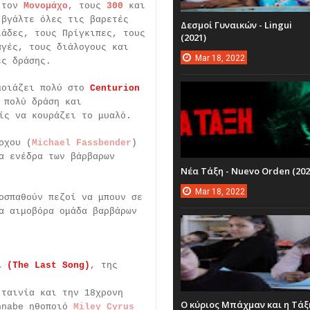
 τον
Μονομάχο
, τους
300
και
 βγάλτε όλες τις βαρετές
Δεσμοί Γυναικών - Lingui
ιάδες, τους Πρίγκιπες, τους
(2021)
αγές, τους διάλογους και
Mar
18,
2022
ές δράσης.
μοιάζει πολύ στο
Centurion
 πολύ δράση και
ίς να κουράζει το μυαλό.
ρχου (
Michael Fassbender
)
α ενέδρα των βάρβαρων
Νέα Τάξη - Nuevo Orden (202
Mar
18,
2022
οσπαθούν πεζοί να μπουν σε
α αιμοβόρα ομάδα βαρβάρων
ι (The Last Song)
, της
 ταινία και την 18χρονη
Ο κύριος Μπάχμαν και η Τάξ
nnabe ηθοποιό
Miley Cyrus