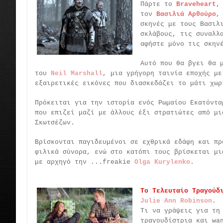
Πάρτε το
Braveheart
,
τον
Βασιλιά Αρθούρο
,
σκηνές με τους Βασιλ
σκλάβους, τις συναλλ
αφήστε μόνο τις σκην
Αυτό που θα βγει θα 
του
Neil Marshall
, μια γρήγορη ταινία εποχής με
εξαιρετικές εικόνες που διασκεδάζει το μάτι χωρ
Πρόκειται για την ιστορία ενός Ρωμαίου Εκατόντα
που επιζεί μαζί με άλλους έξι στρατιώτες από μι
Σκωτσέζων.
Βρίσκονται παγιδευμένοι σε εχθρικά εδάφη και πρ
φιλικά σύνορα, ενώ στο κατόπι τους βρίσκεται μι
με αρχηγό την ...freakie
Olga Kurylenko
.
Το Τελευταίο Τραγούδ
Julie Ann Robinson
.
Τι να γράψεις για τη
τραγουδίστρια και wa