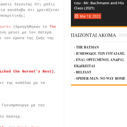
του - Mr. Bachmann and His
λώσεις λέγοντας ότι μόλις
Class (2021)
νία κατάλαβε ότι χρειάζεται
υποκριτικής;
Mar
18,
2022
parks
(προηγήθηκαν το
The
ονη μένει με τον πατέρα
ΠΑΙΖΟΝΤΑΙ ΑΚΟΜΑ
ι τον έρωτα της ζωής της
- THE BATMAN
- Η ΜΕΘΟΔΟΣ ΤΩΝ ΓΟΥΛΙΑΜΣ
- ΕΝΑΣ ΟΡΓΙΣΜΕΝΟΣ ΑΝΔΡΑΣ
ΕΚΔΙΚΕΙΤΑΙ
icked the Hornet’s Nest)
,
- BELFAST
- SPIDER-MAN: NO WAY HOME
ιτ της κοπέλας με τα
 Γκενσμπουργκ με την
το πόστερ.