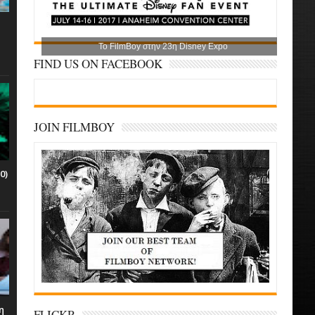
Το FilmBoy στην 23η Disney Expo
FIND US ON FACEBOOK
JOIN FILMBOY
0)
η
FLICKR