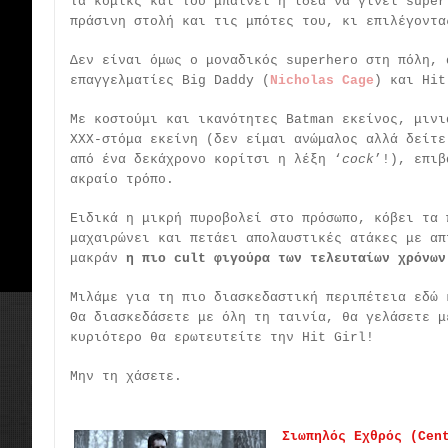
τα κόμικς και του μπαίνει η ιδέα να γίνει super
πράσινη στολή και τις μπότες του, κι επιλέγοντ
Δεν είναι όμως ο μοναδικός superhero στη πόλη, 
επαγγελματίες Big Daddy (
Nicholas Cage
) και Hit
Με κοστούμι και ικανότητες Batman εκείνος, μινι
ΧΧΧ-στόμα εκείνη (δεν είμαι ανώμαλος αλλά δείτε
από ένα δεκάχρονο κορίτσι η λέξη ‘
cock
’!), επιβ
ακραίο τρόπο.
Ειδικά η μικρή πυροβολεί στο πρόσωπο, κόβει τα 
μαχαιρώνει και πετάει απολαυστικές ατάκες με απ
μακράν
η πιο cult φιγούρα των τελευταίων χρόνων
Μιλάμε για τη πιο διασκεδαστική περιπέτεια εδώ 
Θα διασκεδάσετε με όλη τη ταινία, θα γελάσετε μ
κυριότερο θα ερωτευτείτε την Hit Girl!
Μην τη χάσετε.
Σιωπηλός Εχθρός (Cen