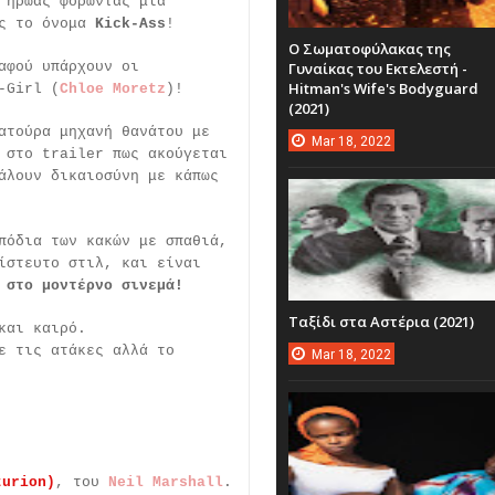
 ήρωας φορώντας μια
ας το όνομα
Kick-Ass
!
Ο Σωματοφύλακας της
αφού υπάρχουν οι
Γυναίκας του Εκτελεστή -
Hitman's Wife's Bodyguard
-Girl (
Chloe Moretz
)!
(2021)
ατούρα μηχανή θανάτου με
Mar
18,
2022
 στο trailer πως ακούγεται
άλουν δικαιοσύνη με κάπως
πόδια των κακών με σπαθιά,
ίστευτο στιλ, και είναι
 στο μοντέρνο σινεμά!
Ταξίδι στα Αστέρια (2021)
και καιρό.
ε τις ατάκες αλλά το
Mar
18,
2022
turion)
, του
Neil Marshall
.