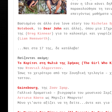
όταν η ίδια κάνει δη
παρακολούθησε τη ται
επειγόντως μαθήματα 
Βασισμένο σε άλλο ένα love story του
Nicholas S
Notebook
, το
Dear John
και άλλα), όπου μια 17χρ
της (
Greg Kinnear
) για το καλοκαίρι και γνωρίζε
(
Liam Hemsworth
).
...Ναι στα 17 της, δε κατάλαβα!
Παίζονται ακόμη:
Το Κορίτσι στη Φωλιά της Σφήκας (The Girl Who K
του
Ντανιελ Αλφρεντσον
.
Ίσως το χειρότερο από την Σουηδική τριλογία – χ
ταττου.
Gainsbourg
, της
Ζοαν Σφαρ
.
Γαλλικό δραματικό – βιογραφία του μουσικού Σερζ
Λετισια Κάστα
ως Μπριζιτ Μπαρντο!
Μόνο γι’αυτο αξίζει να τη δείτε...άντε και για 