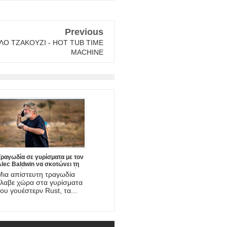
Previous
ΛΟ ΤΖΑΚΟΥΖΙ - HOT TUB TIME
MACHINE
Τραγωδία σε γυρίσματα με τον
lec Baldwin να σκοτώνει τη
φωτογράφο και να τραυματίζει
Μια απίστευτη τραγωδία
σοβαρά το σκηνοθέτη της νέας
έλαβε χώρα στα γυρίσματα
ου ταινίας!
του γουέστερν Rust, τα...