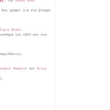
s)
, του
Χουάν Χοσε
 που γράφει για ένα βιασμό
Σιριν Νεσατ
.
ικόπημα του 1953 και ένα
παρελθόντος.
τσαρντ Μπαρτον
και
Πιτερ
ς.