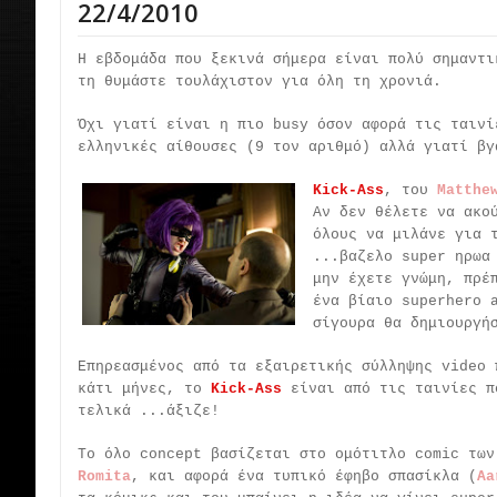
22/4/2010
Η εβδομάδα που ξεκινά σήμερα είναι πολύ σημαντι
τη θυμάστε τουλάχιστον για όλη τη χρονιά.
Όχι γιατί είναι η πιο busy όσον αφορά τις ταινί
ελληνικές αίθουσες (9 τον αριθμό) αλλά γιατί β
Kick-Ass
, του
Matthe
Αν δεν θέλετε να ακο
όλους να μιλάνε για
...βαζελο super ηρωα
μην έχετε γνώμη, πρέ
ένα βίαιο superhero 
σίγουρα θα δημιουργή
Επηρεασμένος από τα εξαιρετικής σύλληψης video 
κάτι μήνες, το
Kick-Ass
είναι από τις ταινίες π
τελικά ...άξιζε!
Το όλο concept βασίζεται στο ομότιτλο comic τω
Romita
, και αφορά ένα τυπικό έφηβο σπασίκλα (
Aa