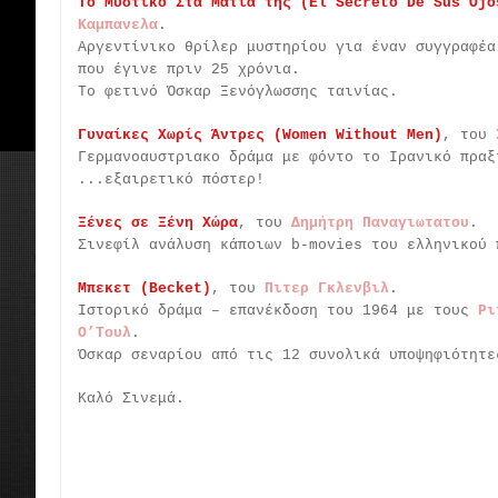
Το Μυστικό Στα Μάτια της (El Secreto De Sus Ojo
Καμπανελα
.
Αργεντίνικο θρίλερ μυστηρίου για έναν συγγραφέα
που έγινε πριν 25 χρόνια.
Το φετινό Όσκαρ Ξενόγλωσσης ταινίας.
Γυναίκες Χωρίς Άντρες (Women Without Men)
, του
Γερμανοαυστριακο δράμα με φόντο το Ιρανικό πραξ
...εξαιρετικό πόστερ!
Ξένες σε Ξένη Χώρα
, του
Δημήτρη Παναγιωτατου
.
Σινεφίλ ανάλυση κάποιων b-movies του ελληνικού 
Μπεκετ (Becket)
, του
Πιτερ Γκλενβιλ
.
Ιστορικό δράμα – επανέκδοση του 1964 με τους
Ρι
Ο’Τουλ
.
Όσκαρ σεναρίου από τις 12 συνολικά υποψηφιότητε
Καλό Σινεμά.