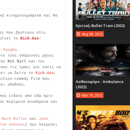
κή κινηματογραφικά και θα
Κριτική: Bullet Train (2022)
ες που βγαίνουν στις
Aug
08,
2022
γαίνει το
Kick-Ass
!
w Vaughn
.
ύτε τους επόμενους μήνες
 την
Hit Girl
και τον
 που τις τρώει και εσείς να
πει να δείτε το
Kick-Ass
,
action-comedy film που
Ασθενοφόρο - Ambulance
σει οπαδούς.
(2022)
Mar
18,
2022
που είδατε από εδώ πριν
ου περίμενα ανυπόμονα και
ν
Mark Millar
και
John
ron Johnson
) που λατρεύει