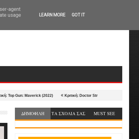
user-agent
rate usage
LEARN MORE
GOT IT
p Gun: Maverick (2022)
Κριτική: Doctor Strange in the Multiverse of Madn
ΔΗΜΟΦΙΛΗ
ΤΑ ΣΧΟΛΙΑ ΣΑΣ
MUST SEE