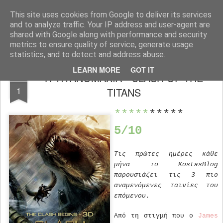
FilmBoy
This site uses cookies from Google to deliver its services
and to analyze traffic. Your IP address and user-agent are
shared with Google along with performance and security
metrics to ensure quality of service, generate usage
statistics, and to detect and address abuse.
LEARN MORE
GOT IT
Η ΤΙΤΑΝΟΜΑΧΙΑ - CLASH OF THE
MAR
1
TITANS
*****
*****
5/10
Τις πρώτες ημέρες κάθε
μήνα το KostasBlog
παρουσιάζει τις 3 πιο
αναμενόμενες ταινίες του
επόμενου.
Από τη στιγμή που ο
James