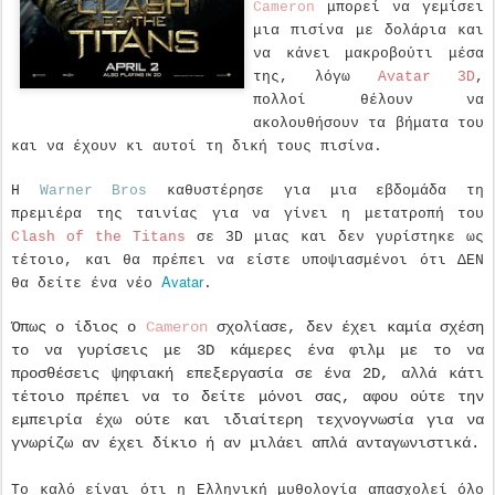
Cameron
μπορεί να γεμίσει
μια πισίνα με δολάρια και
να κάνει μακροβούτι μέσα
της, λόγω
Avatar 3D
,
πολλοί θέλουν να
ακολουθήσουν τα βήματα του
και να έχουν κι αυτοί τη δική τους πισίνα.
Η
Warner Bros
καθυστέρησε για μια εβδομάδα τη
πρεμιέρα της ταινίας για να γίνει η μετατροπή του
Clash of the Titans
σε 3D μιας και δεν γυρίστηκε ως
τέτοιο, και θα πρέπει να είστε υποψιασμένοι ότι ΔΕΝ
Avatar
θα δείτε ένα νέο
.
Όπως ο ίδιος ο
Cameron
σχολίασε, δεν έχει καμία σχέση
το να γυρίσεις με 3D κάμερες ένα φιλμ με το να
προσθέσεις ψηφιακή επεξεργασία σε ένα 2D, αλλά κάτι
τέτοιο πρέπει να το δείτε μόνοι σας, αφου
ούτε την
εμπειρία έχω ούτε και ιδιαίτερη τεχνογνωσία για να
γνωρίζω αν έχει δίκιο ή αν μιλάει απλά ανταγωνιστικά.
Το καλό είναι ότι η Ελληνική μυθολογία απασχολεί όλο