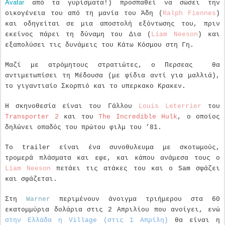
Avatar
από τα γυρίσματα!) προσπαθεί να σώσει την
οικογένεια του από τη μανία του Άδη (
Ralph Fiennes
)
και οδηγείται σε μια αποστολή εξόντωσης του, πριν
εκείνος πάρει τη δύναμη του Δια (
Liam Neeson
) και
εξαπολύσει τις δυνάμεις του Κάτω Κόσμου στη Γη.
Μαζί με ατρόμητους στρατιώτες, ο Περσεας θα
αντιμετωπίσει τη Μέδουσα (με φίδια αντί για μαλλιά),
το γιγαντιαίο Σκορπιό και το υπερκακο Κρακεν.
Η σκηνοθεσία είναι του Γάλλου
Louis Leterrier
του
Transporter 2
και του
The Incredible Hulk
, ο οποίος
δηλώνει οπαδός του πρώτου φιλμ του ’81.
Το trailer είναι ένα συνοθυλευμα με σκοτωμούς,
τρομερά πλάσματα και εφε, και κάπου ανάμεσα τους ο
Liam Neeson
πετάει τις ατάκες του και ο Sam σφάζει
και σφάζεται.
Στη
Warner
περιμένουν άνοιγμα τριήμερου στα 60
εκατομμύρια δολάρια στις 2 Απριλίου που ανοίγει, ενώ
στην Ελλάδα η Village (στις 1 Απρίλη)
θα είναι η