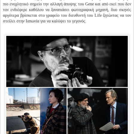
πιο ενοχλητικό σημείο την αλλαγή άποψης του Gene και από εκεί που δεν
τον ενδιέφερε καθόλου να ξαναπιάσει φωτογραφική μηχανή, δυο σκηνές
αργότερα βρίσκεται στο γραφείο του διευθυντή του Life ζητώντας να τον
στείλει στην Ιαπωνία για να καλύψει το γεγονός.