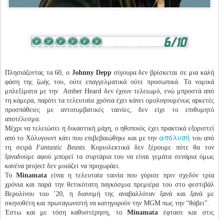
Πλησιάζοντας τα 60, ο
Johnny Depp
σίγουρα δεν βρίσκεται σε μια καλή
φάση της ζωής του, ούτε επαγγελματικά ούτε προσωπικά. Τα νομικά
μπλεξίματα με την Amber Heard δεν έχουν τελειωμό, ενώ μπροστά από
τη κάμερα, παρότι τα τελευταία χρόνια έχει κάνει ομολογουμένως αρκετές
προσπάθειες με αντισυμβατικές ταινίες, δεν είχε το επιθυμητό
αποτέλεσμα.
Μέχρι να τελειώσει η δικαστική μάχη, ο ηθοποιός έχει πρακτικά εξοριστεί
απόλυσή
από το Χόλυγουντ κάτι που επιβεβαιώθηκε και με την
του από
τη σειρά
Fantastic Beasts
. Κυριολεκτικά δεν ξέρουμε πότε θα τον
ξαναδούμε αφού μπορεί τα συρτάρια του να είναι γεμάτα σενάρια όμως
κανένα project δεν μοιάζει να προχωράει.
Το
Minamata
είναι η τελευταία ταινία που γύρισε πριν σχεδόν τρία
χρόνια και παρά την θετικότατη παγκόσμια πρεμιέρα του στο φεστιβάλ
Βερολίνου του ’20, η διανομή της αναβαλλόταν ξανά και ξανά με
σκηνοθέτη και πρωταγωνιστή να κατηγορούν την MGM πως την “θάβει”.
Έστω και με τόση καθυστέρηση, το
Minamata
έφτασε και στις