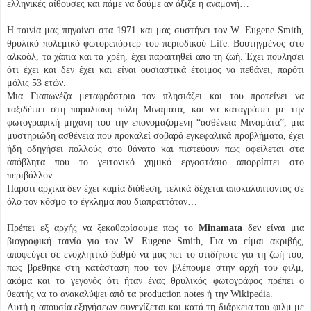
ελληνικές αίθουσες και πάμε να δούμε αν άξιζε η αναμονή…
Η ταινία μας πηγαίνει στα 1971 και μας συστήνει τον W. Eugene Smith,
θρυλικό πολεμικό φωτορεπόρτερ του περιοδικού Life. Βουτηγμένος στο
αλκοόλ, τα χάπια και τα χρέη, έχει παραιτηθεί από τη ζωή. Έχει πουλήσει
ότι έχει και δεν έχει και είναι ουσιαστικά έτοιμος να πεθάνει, παρότι
μόλις 53 ετών.
Μια Γιαπωνέζα μεταφράστρια τον πλησιάζει και του προτείνει να
ταξιδέψει στη παραλιακή πόλη Μιναμάτα, και να καταγράψει με την
φωτογραφική μηχανή του την επονομαζόμενη “ασθένεια Μιναμάτα”, μια
μυστηριώδη ασθένεια που προκαλεί σοβαρά εγκεφαλικά προβλήματα, έχει
ήδη οδηγήσει πολλούς στο θάνατο και πιστεύουν πως οφείλεται στα
απόβλητα που το γειτονικό χημικό εργοστάσιο απορρίπτει στο
περιβάλλον.
Παρότι αρχικά δεν έχει καμία διάθεση, τελικά δέχεται αποκαλύπτοντας σε
όλο τον κόσμο το έγκλημα που διαπραττόταν…
Πρέπει εξ αρχής να ξεκαθαρίσουμε πως το
Minamata
δεν είναι μια
βιογραφική ταινία για τον W. Eugene Smith, Για να είμαι ακριβής,
αποφεύγει σε ενοχλητικό βαθμό να μας πει το οτιδήποτε για τη ζωή του,
πως βρέθηκε στη κατάσταση που τον βλέπουμε στην αρχή του φιλμ,
ακόμα και το γεγονός ότι ήταν ένας θρυλικός φωτογράφος πρέπει ο
θεατής να το ανακαλύψει από τα production notes ή την Wikipedia.
Αυτή η απουσία εξηγήσεων συνεχίζεται και κατά τη διάρκεια του φιλμ με