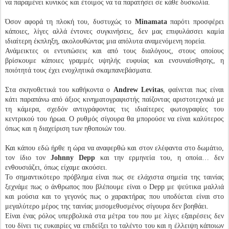
να παραμένει κυνικός και έτοιμος να τα παρατήσει σε κάθε δυσκολία.
Όσον αφορά τη πλοκή του, δυστυχώς το
Minamata
παρότι προσφέρει
κάποιες, λίγες αλλά έντονες συγκινήσεις, δεν μας επιφυλάσσει καμία
ιδιαίτερη έκπληξη, ακολουθώντας μια απόλυτα αναμενόμενη πορεία.
Ανάμεικτες οι εντυπώσεις και από τους διαλόγους, στους οποίους
βρίσκουμε κάποιες γραμμές υψηλής ευφυίας και ενσυναίσθησης, η
ποιότητά τους έχει ενοχλητικά σκαμπανεβάσματα.
Στα σκηνοθετικά του καθήκοντα ο
Andrew Levitas
, φαίνεται πως είναι
κάτι παραπάνω από άξιος κινηματογραφιστής παίζοντας αριστοτεχνικά με
τη κάμερα, σχεδόν αντιγράφοντας τις ιδιαίτερες φωτογραφίες του
κεντρικού του ήρωα. Ο ρυθμός σίγουρα θα μπορούσε να είναι καλύτερος
όπως και η διαχείριση των ηθοποιών του.
Και κάπου εδώ ήρθε η ώρα να αναφερθώ και στον ελέφαντα στο δωμάτιο,
τον ίδιο τον
Johnny Depp
και την ερμηνεία του, η οποία… δεν
ενθουσιάζει, όπως είχαμε ακούσει.
Το σημαντικότερο πρόβλημα είναι πως σε ελάχιστα σημεία της ταινίας
ξεχνάμε πως ο άνθρωπος που βλέπουμε είναι ο Depp με ψεύτικα μαλλιά
και μούσια και το γεγονός πως ο χαρακτήρας που υποδύεται είναι στο
μεγαλύτερο μέρος της ταινίας μισομεθυσμένος σίγουρα δεν βοηθάει.
Είναι ένας ρόλος υπερβολικά στα μέτρα του που με λίγες εξαιρέσεις δεν
του δίνει τις ευκαιρίες να επιδείξει το ταλέντο του και η έλλειψη κάποιων