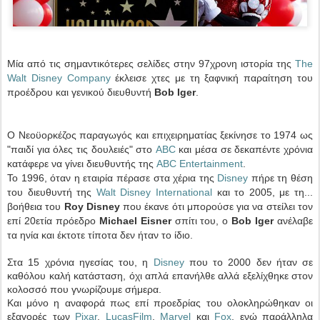
Μία από τις σημαντικότερες σελίδες στην 97χρονη ιστορία της
The
Walt Disney Company
έκλεισε χτες με τη ξαφνική παραίτηση του
προέδρου και γενικού διευθυντή
Bob Iger
.
Ο Νεοϋορκέζος παραγωγός και επιχειρηματίας ξεκίνησε το 1974 ως
"παιδί για όλες τις δουλειές" στο
ABC
και μέσα σε δεκαπέντε χρόνια
κατάφερε να γίνει διευθυντής της
ABC Entertainment
.
Το 1996, όταν η εταιρία πέρασε στα χέρια της
Disney
πήρε τη θέση
του διευθυντή της
Walt Disney International
και το 2005, με τη...
βοήθεια του
Roy Disney
που έκανε ότι μπορούσε για να στείλει τον
επί 20ετία πρόεδρο
Michael Eisner
σπίτι του, ο
Bob Iger
ανέλαβε
τα ηνία και έκτοτε τίποτα δεν ήταν το ίδιο.
Στα 15 χρόνια ηγεσίας του, η
Disney
που το 2000 δεν ήταν σε
καθόλου καλή κατάσταση, όχι απλά επανήλθε αλλά εξελίχθηκε στον
κολοσσό που γνωρίζουμε σήμερα.
Και μόνο η αναφορά πως επί προεδρίας του ολοκληρώθηκαν οι
εξαγορές των
Pixar
,
LucasFilm
,
Marvel
και
Fox
, ενώ παράλληλα