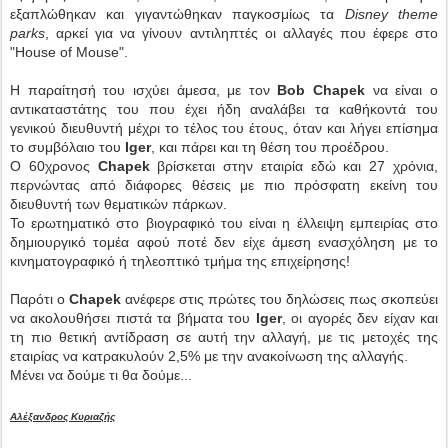
εξαπλώθηκαν και γιγαντώθηκαν παγκοσμίως τα
Disney theme
parks
, αρκεί για να γίνουν αντιληπτές οι αλλαγές που έφερε στο
"House of Mouse".
Η παραίτησή του ισχύει άμεσα, με τον
Bob Chapek
να είναι ο
αντικαταστάτης του που έχει ήδη αναλάβει τα καθήκοντά του
γενικού διευθυντή μέχρι το τέλος του έτους, όταν και λήγει επίσημα
το συμβόλαιο του
Iger
, και πάρει και τη θέση του προέδρου.
Ο 60χρονος
Chapek
βρίσκεται στην εταιρία εδώ και 27 χρόνια,
περνώντας από διάφορες θέσεις με πιο πρόσφατη εκείνη του
διευθυντή των θεματικών πάρκων.
Το ερωτηματικό στο βιογραφικό του είναι η έλλειψη εμπειρίας στο
δημιουργικό τομέα αφού ποτέ δεν είχε άμεση ενασχόληση με το
κινηματογραφικό ή τηλεοπτικό τμήμα της επιχείρησης!
Παρότι ο
Chapek
ανέφερε στις πρώτες του δηλώσεις πως σκοπεύει
να ακολουθήσει πιστά τα βήματα του
Iger
, οι αγορές δεν είχαν και
τη πιο θετική αντίδραση σε αυτή την αλλαγή, με τις μετοχές της
εταιρίας να κατρακυλούν 2,5% με την ανακοίνωση της αλλαγής.
Μένει να δούμε τι θα δούμε...
Αλέξανδρος Κυριαζής