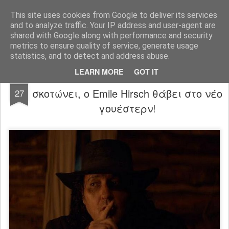
FilmBoy
This site uses cookies from Google to deliver its services
and to analyze traffic. Your IP address and user-agent are
shared with Google along with performance and security
metrics to ensure quality of service, generate usage
statistics, and to detect and address abuse.
LEARN MORE
GOT IT
Never Grow Old trailer: O John Cusack
FEB
σκοτώνει, ο Emile Hirsch θάβει στο νέο
27
γουέστερν!