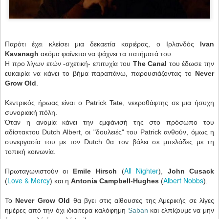
Παρότι έχει κλείσει μια δεκαετία καριέρας, ο Ιρλανδός
Ivan
Kavanagh
ακόμα φαίνεται να ψάχνει τα πατήματά του.
Η προ λίγων ετών -σχετική- επιτυχία του
The Canal
του έδωσε την
ευκαιρία να κάνει το βήμα παραπάνω, παρουσιάζοντας το
Never
Grow Old
.
Κεντρικός ήρωας είναι ο Patrick Tate, νεκροθάφτης σε μια ήσυχη
συνοριακή πόλη.
Όταν η ανομία κάνει την εμφάνισή της στο πρόσωπο του
αδίστακτου Dutch Albert, οι "δουλειές" του Patrick ανθούν, όμως η
συνεργασία του με τον Dutch θα τον βάλει σε μπελάδες με τη
τοπική κοινωνία.
All Nighter
Πρωταγωνιστούν οι
Emile Hirsch
(
),
John Cusack
Love & Mercy
Albert Nobbs
(
) και η
Antonia Campbell-Hughes
(
).
Το
Never Grow Old
θα βγει στις αίθουσες της Αμερικής σε λίγες
ημέρες από την όχι ιδιαίτερα καλόφημη
Saban
και ελπίζουμε να μην