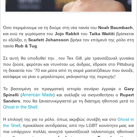
Όσο περιμένουμε να τη δούμε στη νέα ταινία του
Noah Baumbach
,
και ενώ τα γυρίσματα του
Jojo Rabbit
του
Taika Waititi
βρίσκεται
εν εξελίξει, η
Scarlett Johansson
βρήκε τον επόμενό της ρόλο στη
ταινία
Rub & Tug
.
Σε αυτή θα υποδυθεί την…τον Tex Gill, μία τρανσέξουαλ γυναίκα
που ζούσε, φερόταν και ντυνόταν ως άνδρας, έδρασε στο Pittsburg
τη δεκαετία του ’70 και μέσα από τη σειρά μασατζίδικων που άνοιξε,
κατάφερε να γίνει ο μεγαλύτερος γκάνγκστερ της περιοχής!
Το βασισμένη σε πραγματική ιστορία σενάριο έγραψε ο
Gary
American Made
Spinelli
(
) και ανέλαβε να σκηνοθετήσει ο
Rupert
Sanders
, που θα ξανασυνεργαστεί με τη διάσημη ηθοποιό μετά το
Ghost in the Shell
.
Η επιλογή της για το ρόλο, όπως ακριβώς συνέβη και στο
Ghost in
the Shell
, προκάλεσε αντιδράσεις από την LGBT κοινότητα μιας και
πια υπάρχουν πολλές ανοιχτά τρανσέξουαλ ταλαντούχες ηθοποιοί