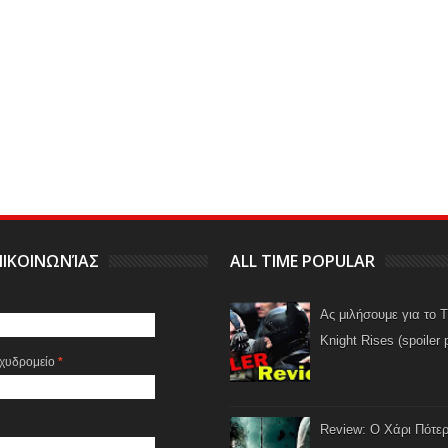
ΙΚΟΙΝΩΝΊΑΣ
ALL TIME POPULAR
Ας μιλήσουμε για το 
Knight Rises (spoiler 
αχυδρομείο
*
Review: Ο Χάρι Πότερ