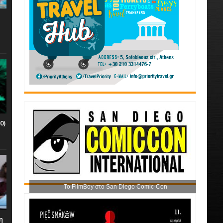
0)
Το FilmBoy στο San Diego Comic-Con
η