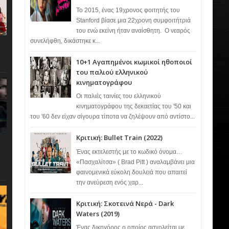
Το 2015, ένας 19χρονος φοιτητής του
Stanford βίασε μια 22χρονη συμφοιτήτριά
του ενώ εκείνη ήταν αναίσθητη. Ο νεαρός
συνελήφθη, δικάστηκε κ...
10+1 Αγαπημένοι κωμικοί ηθοποιοί
του παλιού ελληνικού
κινηματογράφου
Οι παλιές ταινίες του ελληνικού
κινηματογράφου της δεκαετίας του '50 και
του '60 δεν είχαν σίγουρα τίποτα να ζηλέψουν από αντίστο...
Κριτική: Bullet Train (2022)
Ένας εκτελεστής με το κωδικό όνομα…
«Πασχαλίτσα» ( Brad Pitt ) αναλαμβάνει μια
φαινομενικά εύκολη δουλειά που απαιτεί
την ανεύρεση ενός χαρ...
Κριτική: Σκοτεινά Νερά - Dark
Waters (2019)
Ένας δικηγόρος ο οποίος ασχολείται με