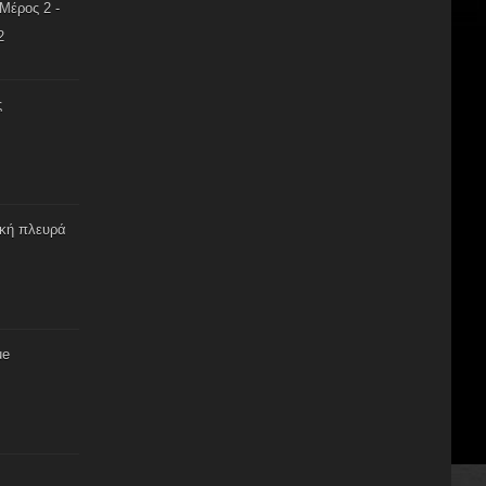
Μέρος 2 -
2
ς
ική πλευρά
ue