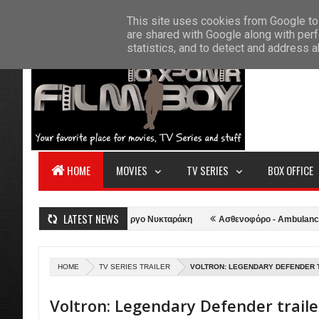
F
This site uses cookies from Google to 
HOME
ABOUT US
CONTACT
S
are shared with Google along with perf
statistics, and to detect and address 
HOME
MOVIES
TV SERIES
BOX OFFICE
LATEST NEWS
ες της σεζόν από τον Γιώργο Νυκταράκη
Ασθενοφόρο - Ambulance (2022)
HOME
TV SERIES TRAILER
VOLTRON: LEGENDARY DEFENDER TR
Voltron: Legendary Defender traile