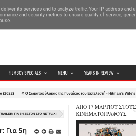
deliver its services and to analyze traffic. Your IP address and 
ITEMAP
ormance and security metrics to ensure quality of service, gene
abuse.
FILMBOY SPECIALS
MENU
YEARS IN REVIEW
Ο Σωματοφύλακας της Γυναίκας του Εκτελεστή - Hitman's Wife's Bodygua
ΑΠΟ 17 ΜΑΡΤΙΟΥ ΣΤΟΥΣ
ΚΙΝΗΜΑΤΟΓΡΑΦΟΥΣ
AILER: ΓΙΑ 5Η ΣΕΖΌΝ ΣΤΟ NETFLIX!
r: Για 5η