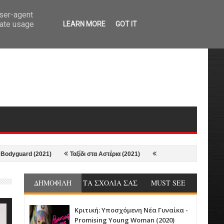
user-agent
rate usage
LEARN MORE
GOT IT
rd (2021)
Ταξίδι στα Αστέρια (2021)
Δεσμοί Γυναικών - Lingui (2021)
ΔΗΜΟΦΙΛΗ
ΤΑ ΣΧΟΛΙΑ ΣΑΣ
MUST SEE
Κριτική: Υποσχόμενη Νέα Γυναίκα -
Promising Young Woman (2020)