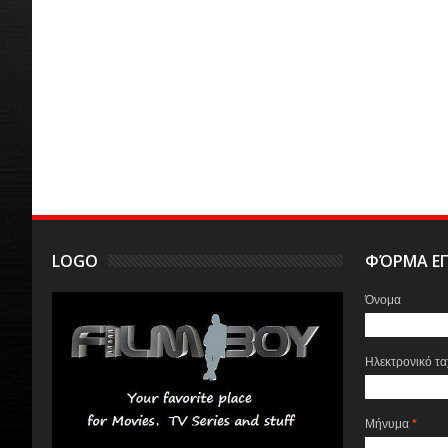
LOGO
ΦΌΡΜΑ ΕΠ
Όνομα
Ηλεκτρονικό τ
Μήνυμα
*