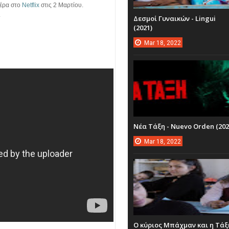
ιέρα στο
Netflix
στις 2 Μαρτίου.
.
Δεσμοί Γυναικών - Lingui
(2021)
Mar
18,
2022
Νέα Τάξη - Nuevo Orden (202
Mar
18,
2022
Ο κύριος Μπάχμαν και η Τάξ