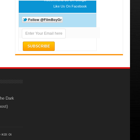
Like Us On Facebook
The Dark
post)
 και οι