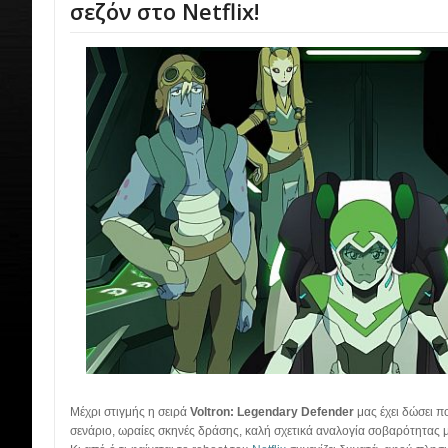
σεζόν στο Netflix!
Μέχρι στιγμής η σειρά
Voltron: Legendary Defender
μας έχει δώσει π
σενάριο, ωραίες σκηνές δράσης, καλή σχετικά αναλογία σοβαρότητας 