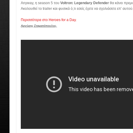
Anyway, η season 5 του
Voltron: Legendary Defender
θα κάνει πρεμ
Ακολουθεί το trailer και φυσικά ό,τι εσείς έχετε να σχολιάσετε επ’ αυτού
Περισσότερα στο Heroes for a Day.
Αργύρης Σταματόπουλος.