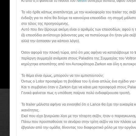
Κι από ό,τι φαίνεται το reboot του
Netflix
συνεχίζει δυνατά, αφού πλησι
Το νέο ήρθε κάπως αναπάντεχα, με την κυκλοφορία του trailer της σεζ
ένδειξη για το πότε θα δούμε τα καινούρια επεισόδια -τη στιγμή μάλισ
στο τέλος της προηγούμενης.
Αυτό που δεν ξέρουμε ακόμη είναι ο αριθμός των επεισοδίων, αφού η τρ
έξι επεισόδια αντίστοιχα (κάνοντας μας να πιστεύουμε ότι ήταν μία σε
αλλά την έσπασαν για κάποιο λόγο).
Όσον αφορά την πλοκή τώρα, από ότι μας αφήνει να καταλάβουμε το tra
περίεργη συμμαχία ανάμεσα στους Paladins της Συμμαχίας του Voltron 
κηρύχτηκε αποστάτης από τον Αυτοκράτορα Zarkon και όλη η αυτοκρατ
Το θέμα είναι όμως, μπορούν να τον εμπιστευτούν;
Όντως ο Lotor προσφέρει τη βοήθεια του ή είναι απλώς ένα σχέδιο για 
Και τι συμβαίνει όταν ο Zarkon έχει να κάνει μια προσφορά στους Pala
Γενικά φαίνεται πως η υπόθεση παίρνει πολύ ενδιαφέρουσα τροπή.
Το trailer μάλιστα αφήνει να εννοηθεί ότι ο Lance θα έχει την ευκαιρία κι
ικανότητες.
Εκεί που είχα ξενερώσει λίγο με την τέταρτη σεζόν, ήταν ο παραγκωνισ
Πάνω που προσπαθούσε το σενάριο στην τρίτη σεζόν να τον πλάσει ως
έβγαλαν από την ομάδα, δίνοντας του διαφορετικό ρόλο με την οργάν