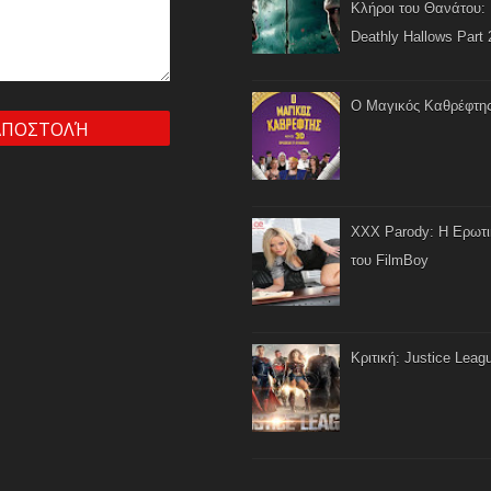
Κλήροι του Θανάτου: 
Deathly Hallows Part 
Ο Μαγικός Καθρέφτη
XXX Parody: Η Ερωτ
του FilmBoy
Κριτική: Justice Leag