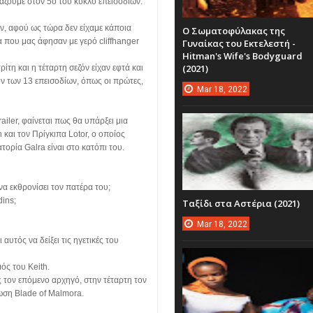
άζουμε στον 5ο του κύκλο επεισοδίων.
όν, αφού ως τώρα δεν είχαμε κάποια
Ο Σωματοφύλακας της
τα που μας άφησαν με γερό cliffhanger
Γυναίκας του Εκτελεστή -
Hitman's Wife's Bodyguard
(2021)
ίτη και η τέταρτη σεζόν είχαν εφτά και
ζόν των 13 επεισοδίων, όπως οι πρώτες,
Mar
18,
2022
iler, φαίνεται πως θα υπάρξει μια
και τον Πρίγκιπα Lotor, ο οποίος
ορία Galra είναι στο κατόπι του.
να εκθρονίσει τον πατέρα του;
dins;
Ταξίδι στα Αστέρια (2021)
Mar
18,
2022
 αυτός να δείξει τις ηγετικές του
μός του Keith.
 τον επόμενο αρχηγό, στην τέταρτη τον
ωση Blade of Malmora.