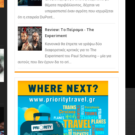
θέματα περιβάλλοντος, δέχεται να
υπερασπιστεί έναν αγρότη που ισχυρίζεται
ότι η εταιρεία DuPont...
Review: Το Πείραμα - The
Experiment
Κανονικά θα έπρεπε να γράψω δύο
διαφορετικές κριτικές για το The
Experiment του Paul Scheuring – μία για
αυτούς που δεν έχουν δει το ori...