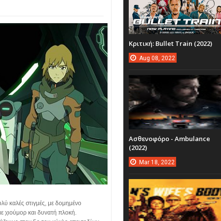
Κριτική: Bullet Train (2022)
Aug
08,
2022
Ασθενοφόρο - Ambulance
(2022)
Mar
18,
2022
ολύ καλές στιγμές, με δομημένο
με χιούμορ και δυνατή πλοκή.