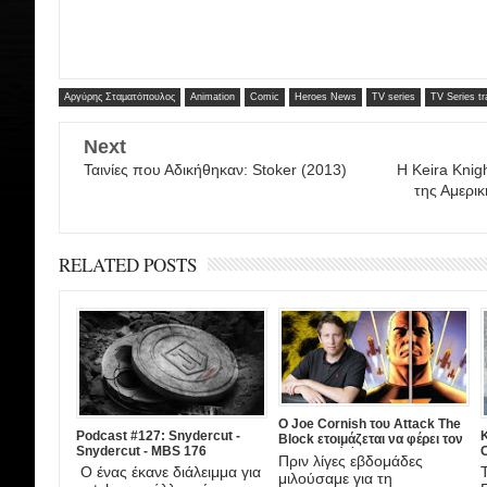
Αργύρης Σταματόπουλος
Animation
Comic
Heroes News
TV series
TV Series tra
Next
Ταινίες που Αδικήθηκαν: Stoker (2013)
Η Keira Knigh
της Αμερικ
RELATED POSTS
Ο Joe Cornish του Attack The
Podcast #127: Snydercut -
Κ
Block ετοιμάζεται να φέρει τον
Snydercut - MBS 176
C
διαστημικό ήρωα Starlight στη
Πριν λίγες εβδομάδες
μεγάλη οθόνη!
Ο ένας έκανε διάλειμμα για
μιλούσαμε για τη