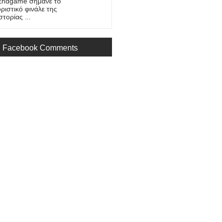
Endgame σήμανε το
οριστικό φινάλε της
στορίας ...
Facebook Comments