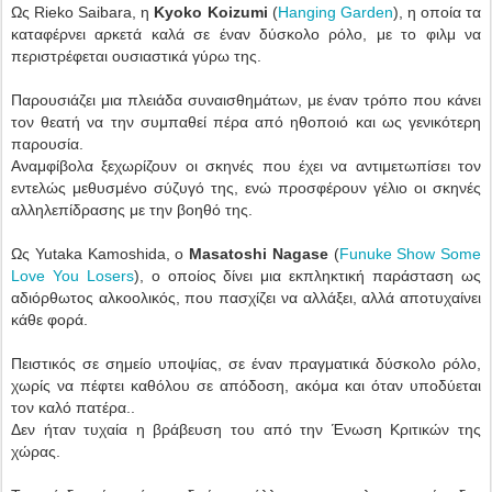
Ως Rieko Saibara, η
Kyoko Koizumi
(
Hanging Garden
)
, η οποία τα
καταφέρνει αρκετά καλά σε έναν δύσκολο ρόλο, με το φιλμ να
περιστρέφεται ουσιαστικά γύρω της.
Παρουσιάζει μια πλειάδα συναισθημάτων, με έναν τρόπο που κάνει
τον θεατή να την συμπαθεί πέρα από ηθοποιό και ως γενικότερη
παρουσία.
Αναμφίβολα ξεχωρίζουν οι σκηνές που έχει να αντιμετωπίσει τον
εντελώς μεθυσμένο σύζυγό της, ενώ προσφέρουν γέλιο οι σκηνές
αλληλεπίδρασης με την βοηθό της.
Ως Yutaka Kamoshida, ο
Masatoshi Nagase
(
Funuke Show Some
Love You Losers
)
, ο οποίος δίνει μια εκπληκτική παράσταση ως
αδιόρθωτος αλκοολικός, που πασχίζει να αλλάξει, αλλά αποτυχαίνει
κάθε φορά.
Πειστικός σε σημείο υποψίας, σε έναν πραγματικά δύσκολο ρόλο,
χωρίς να πέφτει καθόλου σε απόδοση, ακόμα και όταν υποδύεται
τον καλό πατέρα..
Δεν ήταν τυχαία η βράβευση του από την Ένωση Κριτικών της
χώρας.