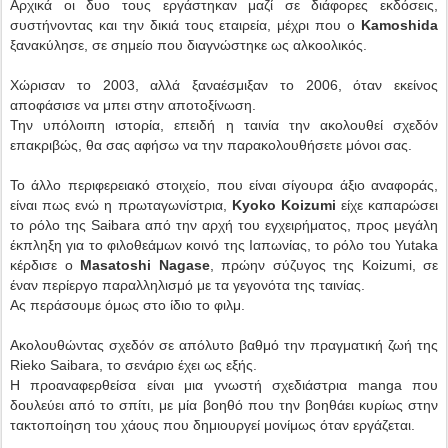
Αρχικά οι δυο τους εργάστηκαν μαζί σε διάφορες εκδόσεις,
συστήνοντας και την δικιά τους εταιρεία, μέχρι που ο
Kamoshida
ξανακύλησε, σε σημείο που διαγνώστηκε ως αλκοολικός.
Χώρισαν το 2003, αλλά ξαναέσμιξαν το 2006, όταν εκείνος
αποφάσισε να μπει στην αποτοξίνωση.
Την υπόλοιπη ιστορία, επειδή η ταινία την ακολουθεί σχεδόν
επακριβώς, θα σας αφήσω να την παρακολουθήσετε μόνοι σας.
Το άλλο περιφερειακό στοιχείο, που είναι σίγουρα άξιο αναφοράς,
είναι πως ενώ η πρωταγωνίστρια,
Kyoko Koizumi
είχε καπαρώσει
το ρόλο της Saibara από την αρχή του εγχειρήματος, προς μεγάλη
έκπληξη για το φιλοθεάμων κοινό της Ιαπωνίας, το ρόλο του Yutaka
κέρδισε ο
Masatoshi Nagase
, πρώην σύζυγος της Koizumi, σε
έναν περίεργο παραλληλισμό με τα γεγονότα της ταινίας.
Ας περάσουμε όμως στο ίδιο το φιλμ.
Ακολουθώντας σχεδόν σε απόλυτο βαθμό την πραγματική ζωή της
Rieko Saibara, το σενάριο έχει ως εξής.
Η προαναφερθείσα είναι μια γνωστή σχεδιάστρια manga που
δουλεύει από το σπίτι, με μία βοηθό που την βοηθάει κυρίως στην
τακτοποίηση του χάους που δημιουργεί μονίμως όταν εργάζεται.