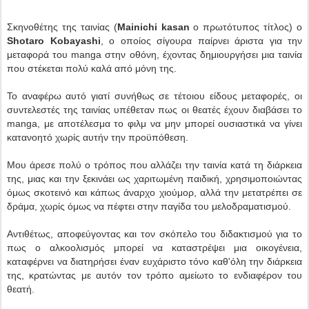
Σκηνοθέτης της ταινίας (
Mainichi kasan
ο πρωτότυπος τίτλος) ο
Shotaro Kobayashi
, o οποίος σίγουρα παίρνει άριστα για την
μεταφορά του manga στην οθόνη, έχοντας δημιουργήσει μια ταινία
που στέκεται πολύ καλά από μόνη της.
Το αναφέρω αυτό γιατί συνήθως σε τέτοιου είδους μεταφορές, οι
συντελεστές της ταινίας υπέθεταν πως οι θεατές έχουν διαβάσει το
manga, με αποτέλεσμα το φιλμ να μην μπορεί ουσιαστικά να γίνει
κατανοητό χωρίς αυτήν την προϋπόθεση.
Μου άρεσε πολύ ο τρόπος που αλλάζει την ταινία κατά τη διάρκεια
της, μιας και την ξεκινάει ως χαριτωμένη παιδική, χρησιμοποιώντας
όμως σκοτεινό και κάπως άναρχο χιούμορ, αλλά την μετατρέπει σε
δράμα, χωρίς όμως να πέφτει στην παγίδα του μελοδραματισμού.
Αντιθέτως, αποφεύγοντας και τον σκόπελο του διδακτισμού για το
πως ο αλκοολισμός μπορεί να καταστρέψει μια οικογένεια,
καταφέρνει να διατηρήσει έναν ευχάριστο τόνο καθ'όλη την διάρκεια
της, κρατώντας με αυτόν τον τρόπο αμείωτο το ενδιαφέρον του
θεατή.