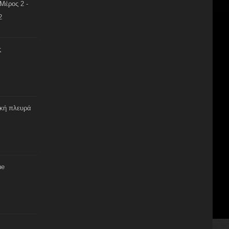
Μέρος 2 -
2
ς
ική πλευρά
ue