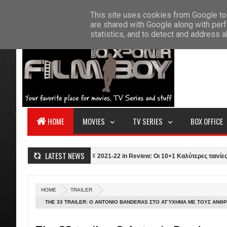
F
This site uses cookies from Google to 
HOME
ABOUT US
CONTACT
S
are shared with Google along with perf
statistics, and to detect and address 
HOME
MOVIES
TV SERIES
BOX OFFICE
LATEST NEWS
he Northman (2022)
2021-22 in Review: Οι 10+1 Καλύτερες ταινίες της σε
HOME
TRAILER
THE 33 TRAILER: Ο ANTONIO BANDERAS ΣΤΟ ΑΤΎΧΗΜΑ ΜΕ ΤΟΥΣ ΑΝΘ