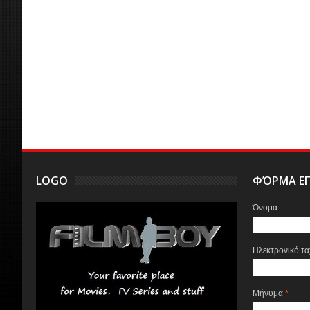
LOGO
ΦΌΡΜΑ ΕΠ
Όνομα
Ηλεκτρονικό τ
Μήνυμα
*