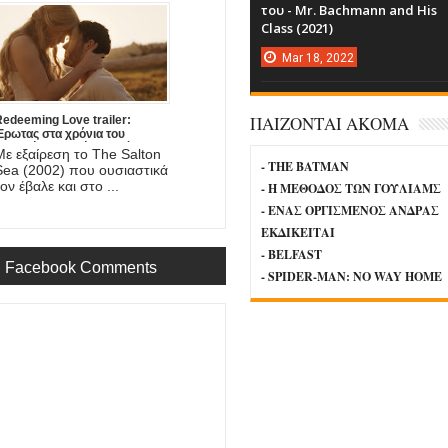
του - Mr. Bachmann and His
Class (2021)
Mar
18,
2022
ΠΑΙΖΟΝΤΑΙ ΑΚΟΜΑ
edeeming Love trailer:
Έρωτας στα χρόνια του
Χρυσού Πυρετού, στη νέα
Με εξαίρεση το The Salton
αινία του DJ Caruso
- THE BATMAN
Sea (2002) που ουσιαστικά
ον έβαλε και στο ...
- Η ΜΕΘΟΔΟΣ ΤΩΝ ΓΟΥΛΙΑΜΣ
- ΕΝΑΣ ΟΡΓΙΣΜΕΝΟΣ ΑΝΔΡΑΣ
ΕΚΔΙΚΕΙΤΑΙ
- BELFAST
Facebook Comments
- SPIDER-MAN: NO WAY HOME