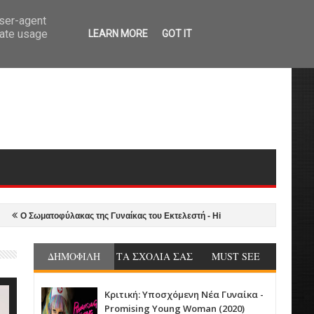
user-agent
rate usage
LEARN MORE
GOT IT
ωματοφύλακας της Γυναίκας του Εκτελεστή - Hitman's Wife's Bodyguard (2021)
ΔΗΜΟΦΙΛΗ
ΤΑ ΣΧΟΛΙΑ ΣΑΣ
MUST SEE
Κριτική: Υποσχόμενη Νέα Γυναίκα -
Promising Young Woman (2020)