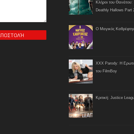
Κλήροι του Θανάτου: 
Deathly Hallows Part 
Ο Μαγικός Καθρέφτη
XXX Parody: Η Ερωτ
του FilmBoy
Κριτική: Justice Leag