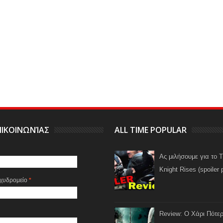
ΙΚΟΙΝΩΝΊΑΣ
ALL TIME POPULAR
Ας μιλήσουμε για το 
Knight Rises (spoiler 
αχυδρομείο
*
Review: Ο Χάρι Πότερ