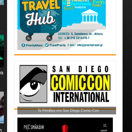
0)
Το FilmBoy στο San Diego Comic-Con
η