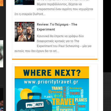
θέματα περιβάλλοντος, δέχεται να
υπερασπιστεί έναν αγρότη που ισχυρίζεται
ότι η εταιρεία DuPont...
Review: Το Πείραμα - The
Experiment
Κανονικά θα έπρεπε να γράψω δύο
διαφορετικές κριτικές για το The
Experiment του Paul Scheuring – μία για
αυτούς που δεν έχουν δει το ori...