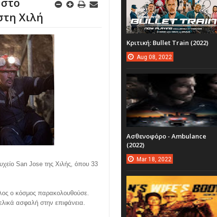
 στο
στη Χιλή
Κριτική: Bullet Train (2022)
Aug
08,
2022
Ασθενοφόρο - Ambulance
(2022)
Mar
18,
2022
υχείο San Jose της Χιλής, όπου 33
όλος ο κόσμος παρακολουθούσε.
ελικά ασφαλή στην επιφάνεια.