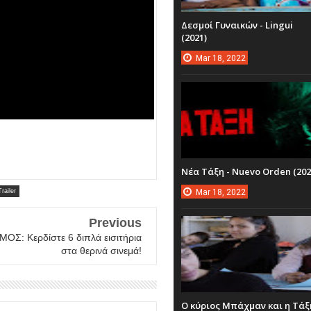
Δεσμοί Γυναικών - Lingui
(2021)
Mar
18,
2022
Νέα Τάξη - Nuevo Orden (202
Mar
18,
2022
Trailer
Previous
ΟΣ: Κερδίστε 6 διπλά εισιτήρια
στα θερινά σινεμά!
Ο κύριος Μπάχμαν και η Τάξ