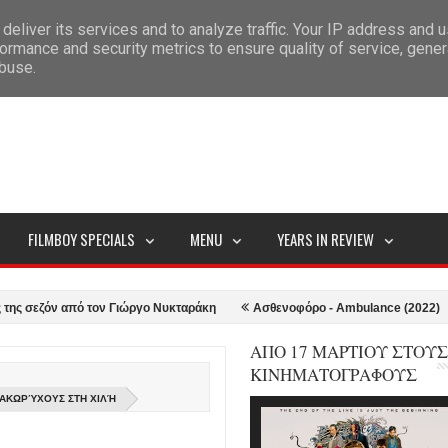
deliver its services and to analyze traffic. Your IP address and 
ITEMAP
ormance and security metrics to ensure quality of service, gene
abuse.
FILMBOY SPECIALS
MENU
YEARS IN REVIEW
ζόν από τον Γιώργο Νυκταράκη
Ασθενοφόρο - Ambulance (2022)
Ο Σ
ΑΠΟ 17 ΜΑΡΤΙΟΥ ΣΤΟΥΣ
ΚΙΝΗΜΑΤΟΓΡΑΦΟΥΣ
ΡΑΚΩΡΎΧΟΥΣ ΣΤΗ ΧΙΛΉ