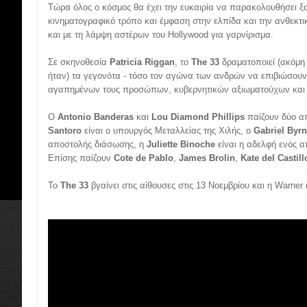
Τώρα όλος ο κόσμος θα έχει την ευκαιρία να παρακολουθήσει ξα
κινηματογραφικό τρόπο και έμφαση στην ελπίδα και την ανθεκτ
και με τη λάμψη αστέρων του Hollywood για γαρνίρισμα.
Σε σκηνοθεσία
Patricia Riggan
, το
The 33
δραματοποιεί (ακόμη
ήταν) τα γεγονότα - τόσο τον αγώνα των ανδρών να επιβιώσου
αγαπημένων τους προσώπων, κυβερνητικών αξιωματούχων και 
Ο
Antonio Banderas
και
Lou Diamond Phillips
παίζουν δύο α
Santoro
είναι ο υπουργός Μεταλλείας της Χιλής, ο
Gabriel Byr
αποστολής διάσωσης, η
Juliette Binoche
είναι η αδελφή ενός α
Επίσης παίζουν
Cote de Pablo
,
James Brolin
,
Kate del Castill
Το
The 33
βγαίνει στις αίθουσες στις 13 Νοεμβρίου και η Warner 