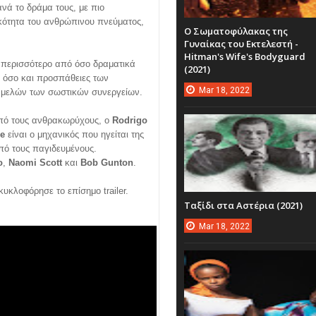
νά το δράμα τους, με πιο
ικότητα του ανθρώπινου πνεύματος,
Ο Σωματοφύλακας της
Γυναίκας του Εκτελεστή -
Hitman's Wife's Bodyguard
 περισσότερο από όσο δραματικά
(2021)
ν όσο και προσπάθειες των
Mar
18,
2022
μελών των σωστικών συνεργείων.
πό τους ανθρακωρύχους, ο
Rodrigo
ne
είναι ο μηχανικός που ηγείται της
πό τους παγιδευμένους.
o
,
Naomi Scott
και
Bob Gunton
.
κυκλοφόρησε το επίσημο trailer.
Ταξίδι στα Αστέρια (2021)
Mar
18,
2022