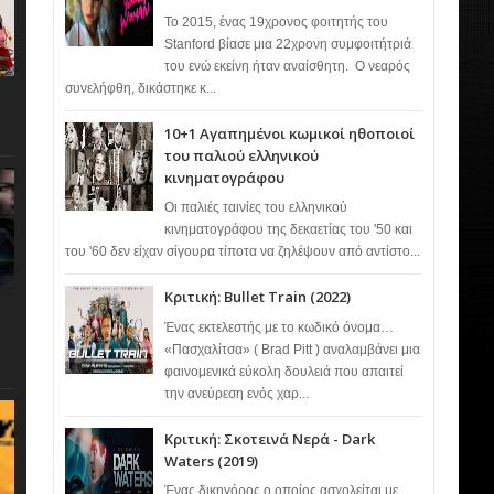
Το 2015, ένας 19χρονος φοιτητής του
Stanford βίασε μια 22χρονη συμφοιτήτριά
του ενώ εκείνη ήταν αναίσθητη. Ο νεαρός
συνελήφθη, δικάστηκε κ...
10+1 Αγαπημένοι κωμικοί ηθοποιοί
του παλιού ελληνικού
κινηματογράφου
Οι παλιές ταινίες του ελληνικού
κινηματογράφου της δεκαετίας του '50 και
του '60 δεν είχαν σίγουρα τίποτα να ζηλέψουν από αντίστο...
Κριτική: Bullet Train (2022)
Ένας εκτελεστής με το κωδικό όνομα…
«Πασχαλίτσα» ( Brad Pitt ) αναλαμβάνει μια
φαινομενικά εύκολη δουλειά που απαιτεί
την ανεύρεση ενός χαρ...
Κριτική: Σκοτεινά Νερά - Dark
Waters (2019)
Ένας δικηγόρος ο οποίος ασχολείται με