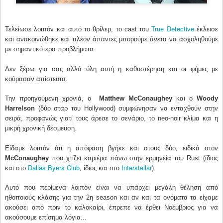
True Detective
Τελείωσε λοιπόν και αυτό το θρίλερ, το cast του
έκλεισε
και ανακοινώθηκε και πλέον άπαντες μπορούμε άνετα να ασχοληθούμε
με σημαντικότερα προβλήματα.
Δεν ξέρω για σας αλλά όλη αυτή η καθυστέρηση και οι φήμες με
κούρασαν απίστευτα.
Την προηγούμενη χρονιά, ο
Matthew McConaughey
και ο
Woody
Harrelson
(δύο σταρ του Hollywood) συμφώνησαν να ενταχθούν στην
σειρά, προφανώς γιατί τους άρεσε το σενάριο, το neo-noir κλίμα και η
μικρή χρονική δέσμευση.
Είδαμε λοιπόν ότι η απόφαση βγήκε και στους δύο, ειδικά στον
McConaughey
που χτίζει καριέρα πάνω στην ερμηνεία του Rust (ίδιος
Dallas Byers Club
Interstellar
και στο
, ίδιος και στο
).
Αυτό που περίμενα λοιπόν είναι να υπάρχει μεγάλη θέληση από
ηθοποιούς κλάσης για την 2η season και αν και τα ονόματα τα είχαμε
ακούσει από πριν το καλοκαίρι, έπρεπε να έρθει Νοέμβριος για να
ακούσουμε επίσημα λόγια...