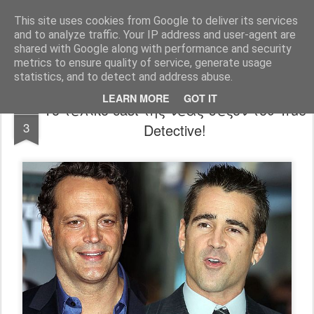
FilmBoy
This site uses cookies from Google to deliver its services
and to analyze traffic. Your IP address and user-agent are
shared with Google along with performance and security
metrics to ensure quality of service, generate usage
statistics, and to detect and address abuse.
LEARN MORE
GOT IT
Το τελικό cast της νέας σεζόν του True
DEC
3
Detective!