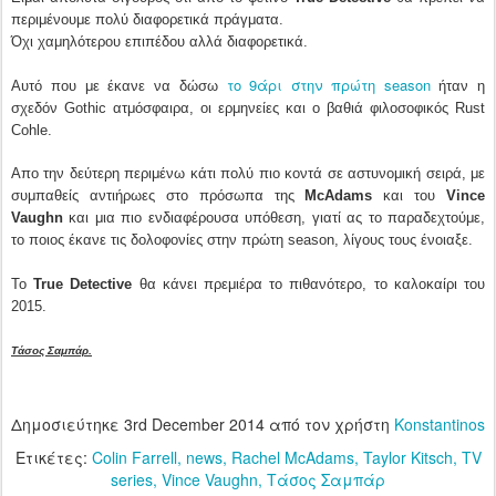
περιμένουμε πολύ διαφορετικά πράγματα.
Όχι χαμηλότερου επιπέδου αλλά διαφορετικά.
το 9άρι στην πρώτη season
Aυτό που με έκανε να δώσω
ήταν η
σχεδόν Gothic ατμόσφαιρα, οι ερμηνείες και ο βαθιά φιλοσοφικός Rust
Cohle.
Απο την δεύτερη περιμένω κάτι πολύ πιο κοντά σε αστυνομική σειρά, με
συμπαθείς αντιήρωες στο πρόσωπα της
McAdams
και του
Vince
Vaughn
και μια πιο ενδιαφέρουσα υπόθεση, γιατί ας το παραδεχτούμε,
το ποιος έκανε τις δολοφονίες στην πρώτη season, λίγους τους ένοιαξε.
Το
True Detective
θα κάνει πρεμιέρα το πιθανότερο, το καλοκαίρι του
2015.
Τάσος Σαμπάρ.
Δημοσιεύτηκε
3rd December 2014
από τον χρήστη
Konstantinos
Ετικέτες:
Colin Farrell
news
Rachel McAdams
Taylor Kitsch
TV
series
Vince Vaughn
Τάσος Σαμπάρ