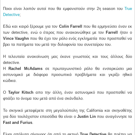
True
Ποιοι είναι λοιπόν αυτοί που θα εμφανιστούν στην 2η season του
Detective
;
Εδώ και καιρό ξέρουμε για τον
Colin Farrell
που θα ερμηνεύσει έναν εκ
των detective, ενώ ο έτερος που ανακοινώθηκε με τον
Farrell
ήταν ο
Vince Vaughn
που θα έχει τον ρόλο ενός εγκληματία που προσπαθεί να
βρει τα πατήματα του μετά την δολοφονία του συνεταίρου του.
Η τελευταία ανακοίνωση μας έκανε γνωστούς και τους άλλους δύο
detective.
H
Rachel McAdams
σε πρωταγωνιστικό ρόλο θα ενσαρκώσει μια
αστυνομικό με διάφορα προσωπικά προβλήματα και γκρίζο ηθικό
κώδικα.
Ο
Taylor Kitsch
απο την άλλη, έναν αστυνομικό που προσπαθεί να
φτιάξει το όνομα του μετά από ένα σκάνδαλο.
Το σκηνικό μεταφέρετε στη μεγαλούπολη της California και σκηνοθέτης
για δύο τουλάχιστον επεισόδια θα είναι ο
Justin Lin
που αναγέννησε τα
Fast and Furius
.
Είμαι απόλυτα σίγουρος ότι από το φετινό
True Detective
θα πρέπει να