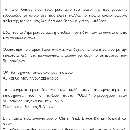
Το trailer λοιπόν είναι εδώ, μετά από ένα teaser της προηγούμενης
εβδομάδας το οποίο δεν μας έλεγε πολλά, το πρώτο ολοκληρωμένο
trailer της ταινίας, μας λέει όλα όσα θέλουμε για την υπόθεση.
Εδώ που τα λέμε μεταξύ μας, η υπόθεση ποτέ δεν ήταν το δυνατό σημείο
των ταινιών αυτών.
Ουσιαστικά το πάρκο ξανά ανοίγει, και δέχεται επισκέπτες που με την
τελευταία λέξη της τεχνολογίας, μπορούν να δουν το υπερθέαμα των
δεινοσαύρων.
ΟΚ, θα πήγαινα, όπως όλοι μας πιστεύω!
Αν και θα ήταν λιγουλάκι ακριβό!
Τα πράγματα όμως δεν θα πάνε καλά, όταν στο εργαστήριο, οι
επιστήμονες που το παίζουν πάντα "ΘΕΟΙ" δημιουργούν έναν
δεινόσαυρο, μεγάλο και επικίνδυνο.
Ποιον όμως, δεν μας δείχνουν.
Στην ταινία πρωταγωνιστούν οι
Chris Pratt
,
Bryce Dallas Howard
και
άλλοι.
Στο τέλος του trailer, ακούμε και μία διαφορετική εκτέλεση της μεθυστικής