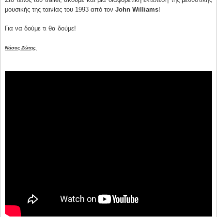
μουσικής της ταινίας του 1993 από τον
John Williams
!
Για να δούμε τι θα δούμε!
Νάσος Ζώτης.