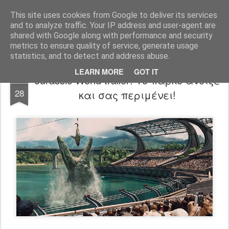
FilmBoy
This site uses cookies from Google to deliver its services
and to analyze traffic. Your IP address and user-agent are
shared with Google along with performance and security
metrics to ensure quality of service, generate usage
statistics, and to detect and address abuse.
LEARN MORE
GOT IT
Jurassic World trailer: Το πάρκο άνοιξε
NOV
28
και σας περιμένει!