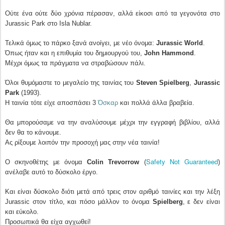
Ούτε ένα ούτε δύο χρόνια πέρασαν, αλλά είκοσι από τα γεγονότα στο
Jurassic Park στο Isla Nublar.
Τελικά όμως το πάρκο ξανά ανοίγει, με νέο όνομα:
Jurassic World
.
Όπως ήταν και η επιθυμία του δημιουργού του,
John Hammond
.
Μέχρι όμως τα πράγματα να στραβώσουν πάλι.
Όλοι θυμόμαστε το μεγαλείο της ταινίας του
Steven Spielberg
,
Jurassic
Park
(1993).
Η ταινία τότε είχε αποσπάσει 3
Όσκαρ
και πολλά άλλα βραβεία.
Θα μπορούσαμε να την αναλύσουμε μέχρι την εγγραφή βιβλίου, αλλά
δεν θα το κάνουμε.
Ας ρίξουμε λοιπόν την προσοχή μας στην νέα ταινία!
Safety Not Guaranteed
Ο σκηνοθέτης με όνομα
Colin Trevorrow
(
)
ανέλαβε αυτό το δύσκολο έργο.
Και είναι δύσκολο διότι μετά από τρεις στον αριθμό ταινίες και την λέξη
Jurassic στον τίτλο, και πόσο μάλλον το όνομα
Spielberg
, ε δεν είναι
και εύκολο.
Προσωπικά θα είχα αγχωθεί!