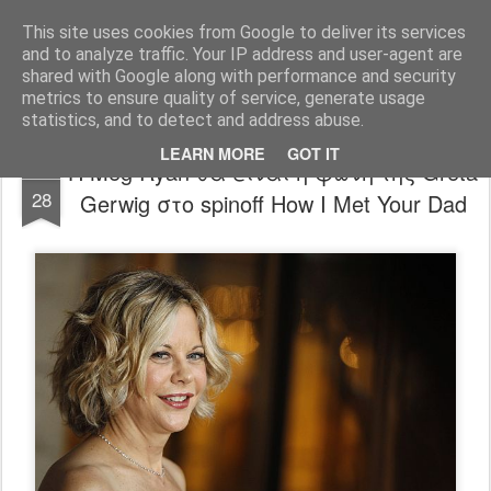
FilmBoy
This site uses cookies from Google to deliver its services
and to analyze traffic. Your IP address and user-agent are
shared with Google along with performance and security
metrics to ensure quality of service, generate usage
statistics, and to detect and address abuse.
LEARN MORE
GOT IT
Η Meg Ryan θα είναι η φωνή της Greta
APR
28
Gerwig στο spinoff How I Met Your Dad