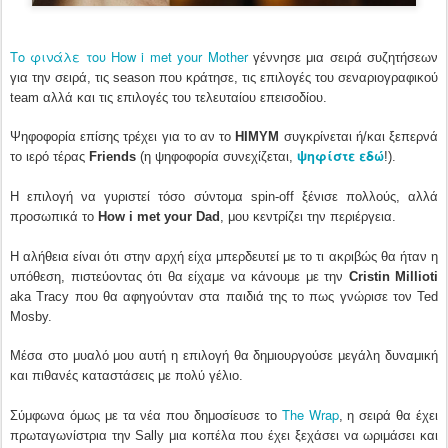
Το φινάλε του How i met your Mother
γέννησε μια σειρά συζητήσεων
για την σειρά, τις season που κράτησε, τις επιλογές του σεναριογραφικού
team αλλά και τις επιλογές του τελευταίου επεισοδίου.
Ψηφοφορία επίσης τρέχει για το αν το
HIMYM
συγκρίνεται ή/και ξεπερνά
ψηφίστε εδώ
το ιερό τέρας
Friends
(η ψηφοφορία συνεχίζεται,
!).
Η επιλογή να γυριστεί τόσο σύντομα spin-off ξένισε πολλούς, αλλά
προσωπικά το
How i met your Dad
, μου κεντρίζει την περιέργεια.
Η αλήθεια είναι ότι στην αρχή είχα μπερδευτεί με το τι ακριβώς θα ήταν η
υπόθεση, πιστεύοντας ότι θα είχαμε να κάνουμε με την
Cristin Millioti
aka Tracy που θα αφηγούνταν στα παιδιά της το πως γνώρισε τον Ted
Mosby.
Μέσα στο μυαλό μου αυτή η επιλογή θα δημιουργούσε μεγάλη δυναμική
και πιθανές καταστάσεις με πολύ γέλιο.
The Wrap
Σύμφωνα όμως με τα νέα που δημοσίευσε το
, η σειρά θα έχει
πρωταγωνίστρια την Sally μια κοπέλα που έχει ξεχάσει να ωριμάσει και