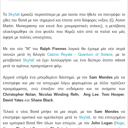
Skyfall
Το
έμοιαζε περισσότερο με μια ταινία που ήθελε να παντρέψει το
χθες του Bond με τον σημερινό και έπειτα από διάφορες νύξεις (Q, Aston
Martin, Moneypenny και κανά δυο χιουμοριστικές ατάκες), η μετάβαση
ολοκληρώθηκε σε ένα φινάλε που θύμιζε κάτι από τα παλιά και μάς
άφησε με πολλές υποσχέσεις.
Με τον νέο "M" του
Ralph Fiennes
λογικά θα έχουμε μία νέα σειρά
Casino Royale
Quantum of Solace
ταινιών μετά τη διλογία
-
, με το
Skyfall
μεταβατικό
να έχει λειτουργήσει ως ένα δεύτερο άτυπο reboot
μετά τα αμέσως προηγούμενα φιλμ.
Αρχικά υπήρξε ένα μπερδεμένο διάστημα, με τον
Sam Mendes
μία να
επιστρέφει και μία να αποχωρεί λόγω φορτωμένου με άλλα πρότζεκτ
προγράμματος, ενώ έπαιξαν στο ενδιάμεσο και τα ονόματα των
Christopher Nolan
,
Nicolas Winding Refn
,
Ang Lee
,
Tom Hooper
,
David Yates
και
Shane Black
.
Τελικά ο νέος Bond μπήκε σε μια σειρά, με τον
Sam Mendes
να
Skyfall
επιστρέφει οριστικά και αμετάκλητα μετά το
, το πιο επιτυχημένο
Hugo
και εμπορικό Bond film όλων των εποχών, με τον
John Logan
(
,