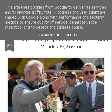
FilmBoy
This site uses cookies from Google to deliver its services
and to analyze traffic. Your IP address and user-agent are
shared with Google along with performance and security
metrics to ensure quality of service, generate usage
statistics, and to detect and address abuse.
LEARN MORE
GOT IT
Ο 007 επιστρέφει στο χιούμορ ...Sam
AUG
30
Mendes θέλοντος.