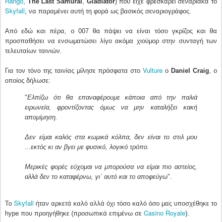
Rango
,
The Last Samurai
,
Gladiator
) που είχε φρεσκάρει σεναριακά το
Skyfall
, να παραμένει αυτή τη φορά ως βασικός σεναριογράφος.
Από εδώ και πέρα, ο 007 θα πάψει να είναι τόσο γκρίζος και θα
προσπαθήσει να ενσωματώσει λίγο ακόμα χιούμορ στην συνταγή των
τελευταίων ταινιών.
Vulture
Για τον τόνο της ταινίας μίλησε πρόσφατα στο
ο
Daniel Craig
, ο
οποίος δήλωσε:
"
Ελπίζω ότι θα επαναφέρουμε κάποια από την παλιά
ειρωνεία, φροντίζοντας όμως να μην καταλήξει κακή
απομίμηση.
Δεν είμαι καλός στα κωμικά κόλπα, δεν είναι το στιλ μου
...εκτός κι αν βγει με φυσικό, λογικό τρόπο.
Μερικές φορές εύχομαι να μπορούσα να είμαι πιο αστείος,
αλλά δεν το καταφέρνω, γι΄ αυτό και το αποφεύγω
".
Skyfall
Το
ήταν αρκετά καλό αλλά όχι τόσο καλό όσο μας υποσχέθηκε το
Casino Royale
hype που προηγήθηκε (προσωπικά επιμένω σε
).