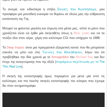
Σκηνές που Αγαπήσαμε
Το σινεμά, και ειδικότερα η στήλη
, μου
προσφέρει μια μοναδική ευκαιρία να θυμίσω σε όλους μας την εύθραυστη
κατάσταση της Γης.
Μπορεί να φαίνεται μεγάλη και άτρωτη στα μάτια μας, αλλά το μόνο που
χρειάζεται είναι να έρθει μία σκηνοθέτις όπως η
Mimi Leder
και να τα
τινάξει όλα στον αέρα, χάρη στα καλύτερα CGI που υπήρχαν το 1998.
Το
Deep Impact
είναι μια πραγματικά εξαιρετική ταινία που θα μπορούσε
Ταινίες που Αδικήθηκαν
εύκολα να μπει και στις
, λόγω του ότι
προβλήθηκε την ίδια χρονιά με το
Armageddon
του
Michael Bay
και δεν
παρόμοια περίπτωση με το The
έτυχε της αναγνώρισης που της άξιζε (
Thin Red Line
).
Η σκηνή της καταστροφής όμως παραμένει για μένα μία από τις
καλύτερες και πιο touchy σκηνές καταστροφής του κόσμου που έχουμε
δει στον κινηματογράφο.