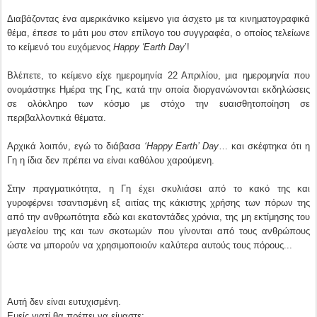
Διαβάζοντας ένα αμερικάνικο κείμενο για άσχετο με τα κινηματογραφικά
θέμα, έπεσε το μάτι μου στον επίλογο του συγγραφέα, ο οποίος τελείωνε
το κείμενό του ευχόμενος
Happy 'Earth Day
’!
Βλέπετε, το κείμενο είχε ημερομηνία 22 Απριλίου, μια ημερομηνία που
ονομάστηκε Ημέρα της Γης, κατά την οποία διοργανώνονται εκδηλώσεις
σε ολόκληρο των κόσμο με στόχο την ευαισθητοποίηση σε
περιβαλλοντικά θέματα.
Αρχικά λοιπόν, εγώ το διάβασα
‘Happy Earth’ Day
… και σκέφτηκα ότι η
Γη η ίδια δεν πρέπει να είναι καθόλου χαρούμενη.
Στην πραγματικότητα, η Γη έχει σκυλιάσει από το κακό της και
γυροφέρνει τσαντισμένη εξ αιτίας της κάκιστης χρήσης των πόρων της
από την ανθρωπότητα εδώ και εκατοντάδες χρόνια, της μη εκτίμησης του
μεγαλείου της και των σκοτωμών που γίνονται από τους ανθρώπους
ώστε να μπορούν να χρησιμοποιούν καλύτερα αυτούς τους πόρους...
Αυτή δεν είναι ευτυχισμένη.
Εμείς γιατί θα πρέπει να είμαστε;