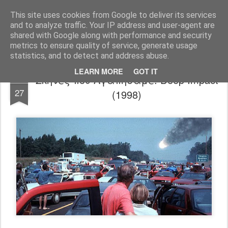
FilmBoy
This site uses cookies from Google to deliver its services
and to analyze traffic. Your IP address and user-agent are
shared with Google along with performance and security
metrics to ensure quality of service, generate usage
statistics, and to detect and address abuse.
LEARN MORE
GOT IT
Σκηνές που Αγαπήσαμε: Deep Impact
MAY
27
(1998)