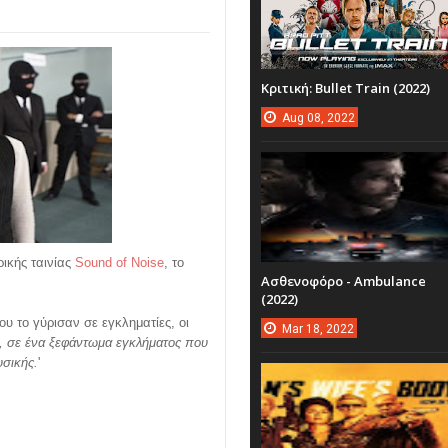
Κριτική: Bullet Train (2022)
Aug
08,
2022
ρικής ταινίας
Sound of Noise
, το
Ασθενοφόρο - Ambulance
(2022)
 το γύρισαν σε εγκληματίες, οι
Mar
18,
2022
η, σε ένα ξεφάντωμα εγκλήματος που
υσικής.
'