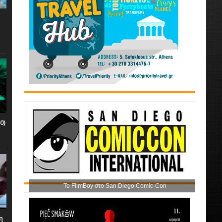
0)
Το FilmBoy στο San Diego Comic-Con
η