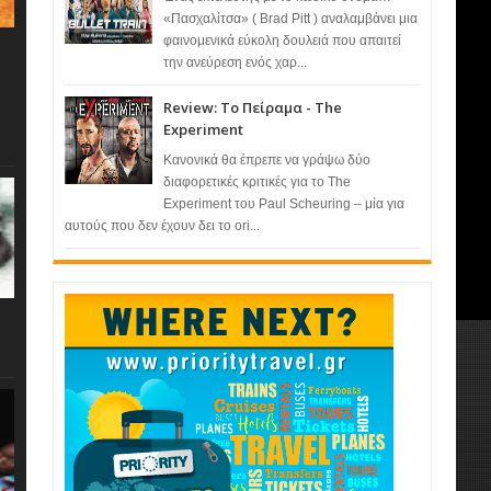
«Πασχαλίτσα» ( Brad Pitt ) αναλαμβάνει μια
φαινομενικά εύκολη δουλειά που απαιτεί
την ανεύρεση ενός χαρ...
Review: Το Πείραμα - The
Experiment
Κανονικά θα έπρεπε να γράψω δύο
διαφορετικές κριτικές για το The
Experiment του Paul Scheuring – μία για
αυτούς που δεν έχουν δει το ori...