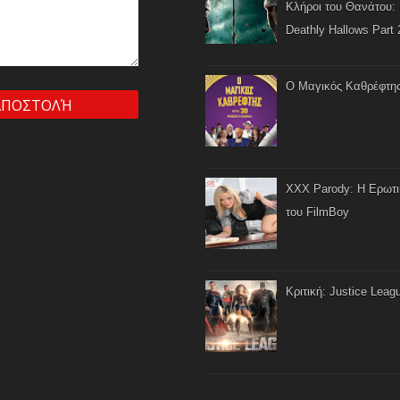
Κλήροι του Θανάτου: 
Deathly Hallows Part 
Ο Μαγικός Καθρέφτη
XXX Parody: Η Ερωτ
του FilmBoy
Κριτική: Justice Leag