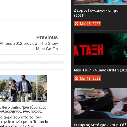
Δεσμοί Γυναικών - Lingui
(2021)
Mar
18,
2022
Previous
Athens 2012 preview: The Show
Must Go On
Νέα Τάξη - Nuevo Orden (202
Mar
18,
2022
 Hero trailer: Ένα θύμα, ένας
φυλακισμένος, ένας ήρωας,
νας πατέρας. Έρχεται στο
Το άλμα του από το Ιράν
mazon η νέα ταινία του
στην Ισπανία με το Todos lo
Asghar Farhadi!
Ο κύριος Μπάχμαν και η Τάξ
Saben ήταν αξιόλογ...