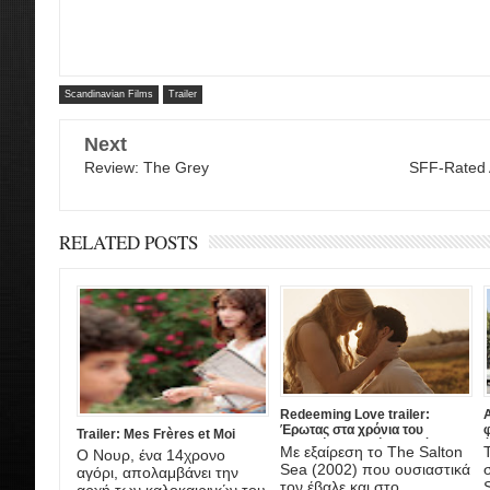
Scandinavian Films
Trailer
Next
Review: The Grey
SFF-Rated 
RELATED POSTS
Redeeming Love trailer:
A
Έρωτας στα χρόνια του
Trailer: Mes Frères et Moi
Χρυσού Πυρετού, στη νέα
έ
Με εξαίρεση το The Salton
Ο Νουρ, ένα 14χρονο
ταινία του DJ Caruso
A
Sea (2002) που ουσιαστικά
αγόρι, απολαμβάνει την
τον έβαλε και στο ...