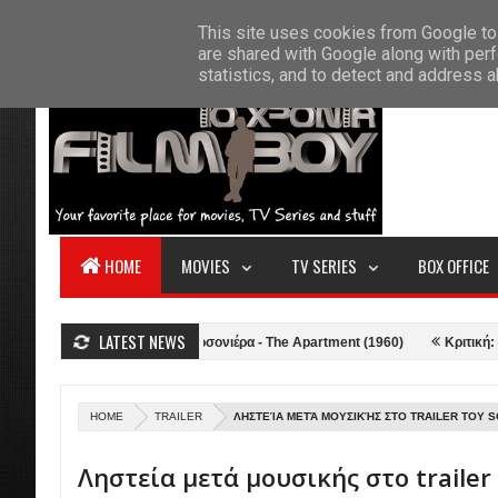
F
This site uses cookies from Google to 
HOME
ABOUT US
CONTACT
S
are shared with Google along with perf
statistics, and to detect and address 
HOME
MOVIES
TV SERIES
BOX OFFICE
LATEST NEWS
21)
Κριτική: Η Γκαρσονιέρα - The Apartment (1960)
Κριτική: Top Gun
HOME
TRAILER
ΛΗΣΤΕΊΑ ΜΕΤΆ ΜΟΥΣΙΚΉΣ ΣΤΟ TRAILER ΤΟΥ S
Ληστεία μετά μουσικής στο trailer