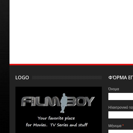
LOGO
ΦΌΡΜΑ ΕΠ
Όνομα
Ηλεκτρονικό τ
Μήνυμα
*