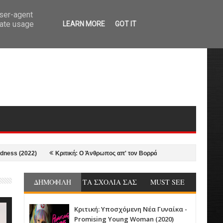
user-agent
rate usage
LEARN MORE
GOT IT
2022)
Κριτική: Ο Άνθρωπος απ' τον Βορρά - The Northman (2022)
2
ΔΗΜΟΦΙΛΗ
ΤΑ ΣΧΟΛΙΑ ΣΑΣ
MUST SEE
Κριτική: Υποσχόμενη Νέα Γυναίκα -
Promising Young Woman (2020)