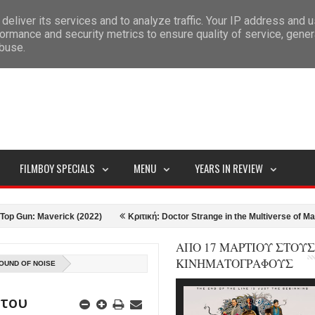
deliver its services and to analyze traffic. Your IP address and 
ITEMAP
ormance and security metrics to ensure quality of service, gene
abuse.
FILMBOY SPECIALS
MENU
YEARS IN REVIEW
: Maverick (2022)
Κριτική: Doctor Strange in the Multiverse of Madness (
ΑΠΟ 17 ΜΑΡΤΙΟΥ ΣΤΟΥΣ
ΚΙΝΗΜΑΤΟΓΡΑΦΟΥΣ
OUND OF NOISE
 του