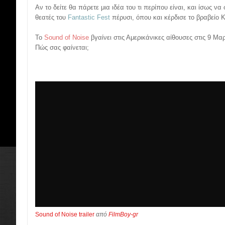
Αν το δείτε θα πάρετε μια ιδέα του τι περίπου είναι, και ίσως ν
θεατές του
Fantastic Fest
πέρυσι, όπου και κέρδισε το βραβείο Κ
Το
Sound of Noise
βγαίνει στις Αμερικάνικες αίθουσες στις 9 Μαρ
Πώς σας φαίνεται;
Sound of Noise trailer
από
FilmBoy-gr