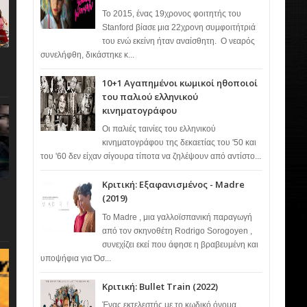
Το 2015, ένας 19χρονος φοιτητής του
Stanford βίασε μια 22χρονη συμφοιτήτριά
του ενώ εκείνη ήταν αναίσθητη. Ο νεαρός
συνελήφθη, δικάστηκε κ...
10+1 Αγαπημένοι κωμικοί ηθοποιοί
του παλιού ελληνικού
κινηματογράφου
Οι παλιές ταινίες του ελληνικού
κινηματογράφου της δεκαετίας του '50 και
του '60 δεν είχαν σίγουρα τίποτα να ζηλέψουν από αντίστο...
Κριτική: Εξαφανισμένος - Madre
(2019)
Το Madre , μια γαλλοϊσπανική παραγωγή
από τον σκηνοθέτη Rodrigo Sorogoyen ,
συνεχίζει εκεί που άφησε η βραβευμένη και
υποψήφια για Όσ...
Κριτική: Bullet Train (2022)
Ένας εκτελεστής με το κωδικό όνομα…