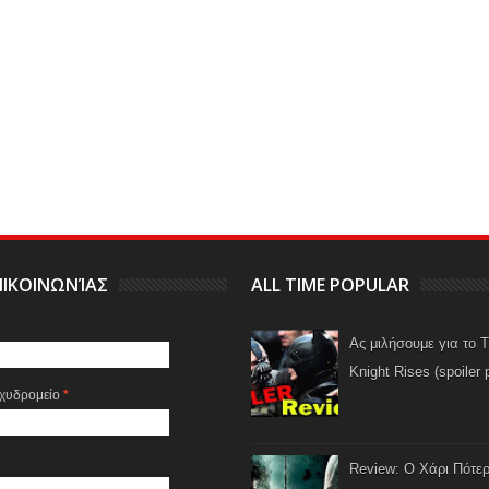
ΙΚΟΙΝΩΝΊΑΣ
ALL TIME POPULAR
Ας μιλήσουμε για το 
Knight Rises (spoiler 
αχυδρομείο
*
Review: Ο Χάρι Πότερ