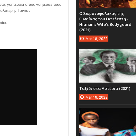
α σας γοητεύσει όπως γοήτευσε τους
αλύτερης Ταινίας.
Ο Σωματοφύλακας της
Γυναίκας του Εκτελεστή -
τίου.
Hitman's Wife's Bodyguard
(2021)
Mar
18,
2022
Ταξίδι στα Αστέρια (2021)
Mar
18,
2022