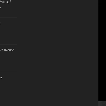
Μέρος 2 -
2
ς
ική πλευρά
ue