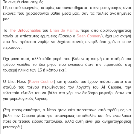
Το σινεμά είναι στιγμές.
Πέρα από ερμηνείες, ιστορίες και συναισθήματα, ο κινηματογράφος είναι
εικόνες που χαράσσονται βαθιά μέσα μας, σαν τις παλιές αγαπημένες
μας.
Το
The Untouchables
του
Brian de Palma
, πέρα από αριστουργηματική
ταινία με απίστευτες ερμηνείες (Όσκαρ ο
Sean Connery
), έχει μια σκηνή
που δεν πρόκειται νομίζω να ξεχάσει κανείς σινεφίλ όσα χρόνια κι αν
περάσουν.
Όχι μόνο αυτό, αλλά κάθε φορά που βλέπω τη σκηνή στο σταθμό του
τρένου νοιώθω το ίδιο ρίγος που ένοιωσα όταν την πρωτοείδα στη
τρυφερή ηλικία των 15 ή κάπου εκεί.
Ο Eliot Ness (
Kevin Costner
) και η ομάδα του έχουν πιάσει πόστα στο
σταθμό του τρένου περιμένοντας τον λογιστή του Al Capone, την
τελευταία ελπίδα του να βάλει στο χέρι τον διαβόητο μαφιόζο, έστω και
για φορολογικούς λόγους.
(Στη πραγματικότητα, ο Ness ήταν κάτι παραπάνω από πρόθυμος να
βάλει τον Capone μέσα για οικονομικές ατασθαλίες και δεν ενεπλάκει
ποτέ σε τέτοιου είδους πιστολίδια, αλλά αυτή είναι μια κινηματογραφική
μεταφορά.)