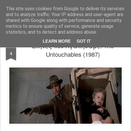
FilmBoy
This site uses cookies from Google to deliver its services
and to analyze traffic. Your IP address and user-agent are
shared with Google along with performance and security
metrics to ensure quality of service, generate usage
statistics, and to detect and address abuse.
LEARN MORE
GOT IT
Σκηνές που Αγαπήσαμε: The
JAN
4
Untouchables (1987)