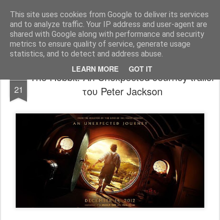
FilmBoy
This site uses cookies from Google to deliver its services
and to analyze traffic. Your IP address and user-agent are
shared with Google along with performance and security
metrics to ensure quality of service, generate usage
statistics, and to detect and address abuse.
LEARN MORE
GOT IT
The Hobbit: An Unexpected Journey trailer
DEC
21
του Peter Jackson