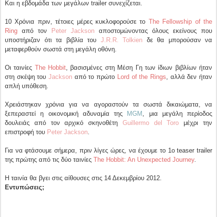
Και η εβδομάδα των μεγάλων trailer συνεχίζεται.
10 Χρόνια πριν, τέτοιες μέρες κυκλοφορούσε το
The Fellowship of the
Ring
από τον
Peter Jackson
αποστομώνοντας όλους εκείνους που
υποστήριζαν ότι τα βιβλία του
J.R.R. Tolkien
δε θα μπορούσαν να
μεταφερθούν σωστά στη μεγάλη οθόνη.
Οι ταινίες
The Hobbit
, βασισμένες στη Μέση Γη των ίδιων βιβλίων ήταν
στη σκέψη του
Jackson
από το πρώτο
Lord of the Rings
, αλλά δεν ήταν
απλή υπόθεση.
Χρειάστηκαν χρόνια για να αγοραστούν τα σωστά δικαιώματα, να
ξεπεραστεί η οικονομική αδυναμία της
MGM
, μια μεγάλη περίοδος
δουλειάς από τον αρχικό σκηνοθέτη
Guillermo del Toro
μέχρι την
επιστροφή του
Peter Jackson
.
Για να φτάσουμε σήμερα, πριν λίγες ώρες, να έχουμε το 1ο teaser trailer
της πρώτης από τις δύο ταινίες
The Hobbit: An Unexpected Journey
.
Η ταινία θα βγει στις αίθουσες στις 14 Δεκεμβρίου 2012.
Εντυπώσεις;