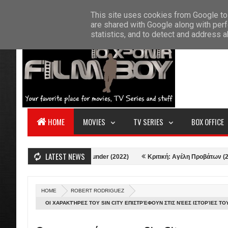
F
This site uses cookies from Google to 
HOME
ABOUT US
CONTACT
S
are shared with Google along with perf
statistics, and to detect and address 
HOME
MOVIES
TV SERIES
BOX OFFICE
LATEST NEWS
ιτική: Thor: Love and Thunder (2022)
Κριτική: Αγέλη Προβάτων (2021)
HOME
ROBERT RODRIGUEZ
ΟΙ ΧΑΡΑΚΤΉΡΕΣ ΤΟΥ SIN CITY ΕΠΙΣΤΡΈΦΟΥΝ ΣΤΙΣ ΝΈΕΣ ΙΣΤΟΡΊΕΣ ΤΟΥ