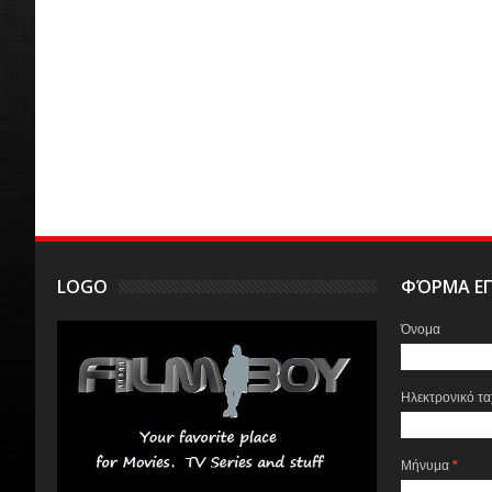
LOGO
ΦΌΡΜΑ ΕΠ
Όνομα
Ηλεκτρονικό τ
Μήνυμα
*