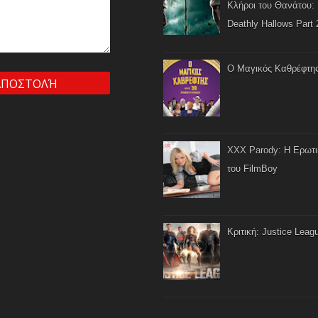
Κλήροι του Θανάτου: 
Deathly Hallows Part 
Ο Μαγικός Καθρέφτη
XXX Parody: Η Ερωτ
του FilmBoy
Κριτική: Justice Leag