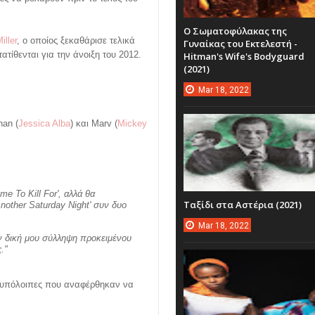
Ο Σωματοφύλακας της
iller
, ο οποίος ξεκαθάρισε τελικά
Γυναίκας του Εκτελεστή -
τατίθενται για την άνοιξη του 2012.
Hitman's Wife's Bodyguard
(2021)
Mar
18,
2022
han (
Jessica Alba
) και Marv (
Mickey
me To Kill For', αλλά θα
Ταξίδι στα Αστέρια (2021)
Another Saturday Night' συν δυο
Mar
18,
2022
αν δική μου σύλληψη προκειμένου
ς.
"
ις υπόλοιπες που αναφέρθηκαν να