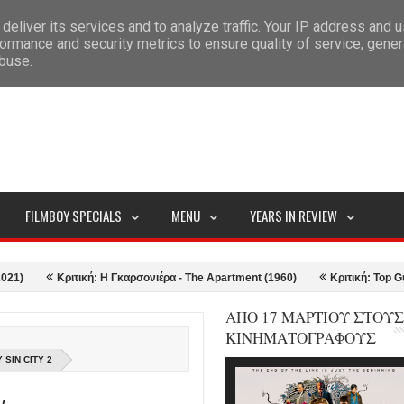
deliver its services and to analyze traffic. Your IP address and 
ITEMAP
ormance and security metrics to ensure quality of service, gene
abuse.
FILMBOY SPECIALS
MENU
YEARS IN REVIEW
Κριτική: Η Γκαρσονιέρα - The Apartment (1960)
Κριτική: Top Gun: Mave
ΑΠΟ 17 ΜΑΡΤΙΟΥ ΣΤΟΥΣ
ΚΙΝΗΜΑΤΟΓΡΑΦΟΥΣ
 SIN CITY 2