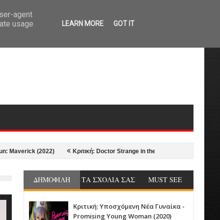
user-agent
rate usage
LEARN MORE
GOT IT
rick (2022)
Κριτική: Doctor Strange in the Multiverse of Madness (2022)
ΔΗΜΟΦΙΛΗ
ΤΑ ΣΧΟΛΙΑ ΣΑΣ
MUST SEE
Κριτική: Υποσχόμενη Νέα Γυναίκα -
Promising Young Woman (2020)