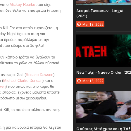
ίναι ο
Mickey Rourke
που είχε
Δεσμοί Γυναικών - Lingui
ότι δεν θέλει να επιστρέψει (ντροπή
(2021)
Mar
18,
2022
Kill For στο οποίο εμφανίζεται, η
day Night έχει και αυτή για
αι δρούσε παράλληλα με την
rd που είδαμε στο 1ο φιλμ!
ουν κάποιο τρόπο να βγάλουν το
θέσουν το ρόλο σε άλλον ηθοποιό.
Νέα Τάξη - Nuevo Orden (202
άντως οι Gail (
Rosario Dawson
),
 (
Michael Clarke Duncan
) και ο
Mar
18,
2022
wen
) που όπως και στο κόμικ θα
 ιστορίας, έχοντας μάλιστα υποστεί
πρόσωπο μέσω χειρουργίου.
 Kill, το οποίο εκτυλίσσονταν στην
ι η μία καινούρια ιστορία θα λέγεται
Ο κύριος Μπάχμαν και η Τάξ