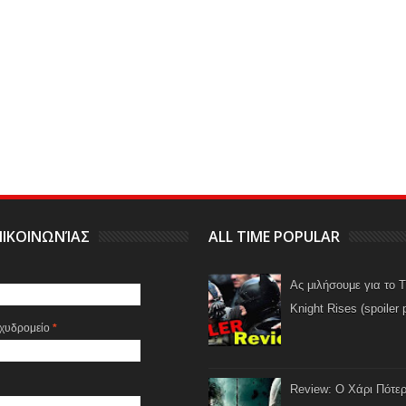
ΙΚΟΙΝΩΝΊΑΣ
ALL TIME POPULAR
Ας μιλήσουμε για το 
Knight Rises (spoiler 
αχυδρομείο
*
Review: Ο Χάρι Πότερ