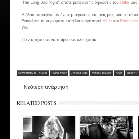
'The Long Bad Night', οπότε μετά και τις δηλώσεις του
Miller
μας έ
Διόλου παράξενο αν έχετε μπερδευτεί και σεις μαζί μου με τόσου
Ξεκινήστε τα γυρίσματα επιτέλους αγαπητοί
Miller
και
Rodrigue
γω.
Πριν αρχίσουμε να παίρνουμε όλοι χάπια...
Κωνσταντίνος Τσώκος
Frank Miller
Jessica Alba
Mickey Rourke
news
Robert R
Νεότερη ανάρτηση
RELATED POSTS