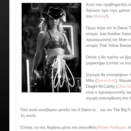
Αυτό που προβληματίζει ε
δηλώσει πριν λίγα χρόνια 
σου
Mickey
!).
Όμως πέρα απ΄το Dame To 
ιστορία Just Another Satur
πρωταγωνιστή τον Marv κ
ιστορία That Yellow Basta
Οπότε ή θα πρέπει να βρ
χαρακτήρα ή απλά να ανα
Σίγουρα θα επιστρέψουν π
Miho (
Devon Aoki
), Manute
Dwight McCarthy (
Cline O
είναι ο πρωταγωνιστής της
ισχυρή επανόρθωση στο 
Όλα αυτά συνέβησαν μεταξύ του A Dame to... και του The Big Fat
1η ταινία.
Επίσης να σας θυμήσω μέσω του σκηνοθέτη
Robert Rodriguez
ότ