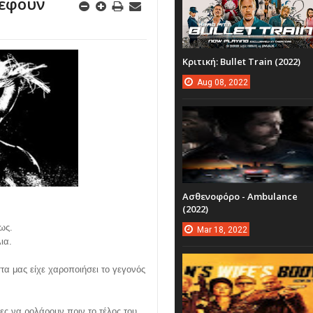
ρέφουν
Κριτική: Bullet Train (2022)
Aug
08,
2022
Ασθενοφόρο - Ambulance
(2022)
ως.
Mar
18,
2022
ια.
τα μας είχε χαροποιήσει το γεγονός
ρες να ρολάρουν πριν το τέλος του