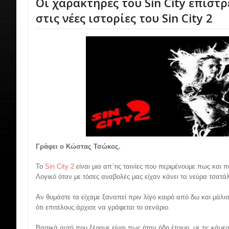
Οι χαρακτήρες του Sin City επιστ
στις νέες ιστορίες του Sin City 2
Γράφει ο Κώστας Τσώκος.
Το
Sin City 2
είναι μια απ΄τις ταινίες που περιμένουμε πως και π
Λογικό όταν με τόσες αναβολές μας είχαν κάνει τα νεύρα τσατάλ
Αν θυμάστε τα είχαμε ξαναπεί πριν λίγο καιρό από δω και μάλισ
ότι επιτέλους άρχισε να γράφεται το σενάριο.
Βασικά αυτό που ξέραμε είναι πως ήταν ήδη έτοιμο, με τις κάμε