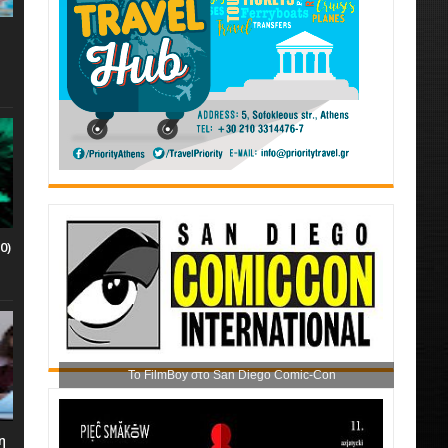
0)
Το FilmBoy στο San Diego Comic-Con
η