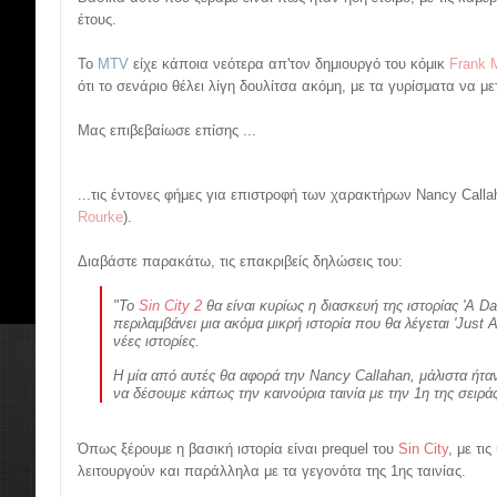
έτους.
Το
MTV
είχε κάποια νεότερα απ'τον δημιουργό του κόμικ
Frank M
ότι το σενάριο θέλει λίγη δουλίτσα ακόμη, με τα γυρίσματα να με
Μας επιβεβαίωσε επίσης ...
...τις έντονες φήμες για επιστροφή των χαρακτήρων Nancy Calla
Rourke
).
Διαβάστε παρακάτω, τις επακριβείς δηλώσεις του:
"
Το
Sin City 2
θα είναι κυρίως η διασκευή της ιστορίας 'A Da
περιλαμβάνει μια ακόμα μικρή ιστορία που θα λέγεται 'Just 
νέες ιστορίες.
Η μία από αυτές θα αφορά την Nancy Callahan, μάλιστα ήτ
να δέσουμε κάπως την καινούρια ταινία με την 1η της σειρά
Όπως ξέρουμε η βασική ιστορία είναι prequel του
Sin City
, με τ
λειτουργούν και παράλληλα με τα γεγονότα της 1ης ταινίας.