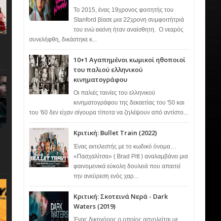
Το 2015, ένας 19χρονος φοιτητής του
Stanford βίασε μια 22χρονη συμφοιτήτριά
του ενώ εκείνη ήταν αναίσθητη. Ο νεαρός
συνελήφθη, δικάστηκε κ...
10+1 Αγαπημένοι κωμικοί ηθοποιοί
του παλιού ελληνικού
κινηματογράφου
Οι παλιές ταινίες του ελληνικού
κινηματογράφου της δεκαετίας του '50 και
του '60 δεν είχαν σίγουρα τίποτα να ζηλέψουν από αντίστο...
Κριτική: Bullet Train (2022)
Ένας εκτελεστής με το κωδικό όνομα…
«Πασχαλίτσα» ( Brad Pitt ) αναλαμβάνει μια
φαινομενικά εύκολη δουλειά που απαιτεί
την ανεύρεση ενός χαρ...
Κριτική: Σκοτεινά Νερά - Dark
Waters (2019)
Ένας δικηγόρος ο οποίος ασχολείται με