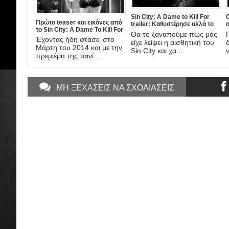
Sin City: A Dame to Kill For
Ο
Πρώτο teaser και εικόνες από
trailer: Καθυστέρησε αλλά το
σ
το Sin City: A Dame To Kill For
θέλουμε
Θα το ξαναπούμε πως μάς
Έχοντας ήδη φτάσει στο
είχε λείψει η αισθητική του
Μάρτη του 2014 και με την
Sin City και χα...
πρεμιέρα της ταινί...
ΜΗ ΞΕΧΑΣΕΙΣ ΝΑ ΣΧΟΛΙΑΣΕΙΣ