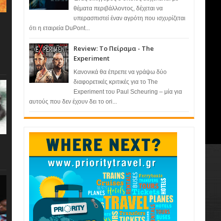
θέματα περιβάλλοντος, δέχεται να
υπερασπιστεί έναν αγρότη που ισχυρίζεται
ότι η εταιρεία DuPont...
Review: Το Πείραμα - The
Experiment
Κανονικά θα έπρεπε να γράψω δύο
διαφορετικές κριτικές για το The
Experiment του Paul Scheuring – μία για
αυτούς που δεν έχουν δει το ori...