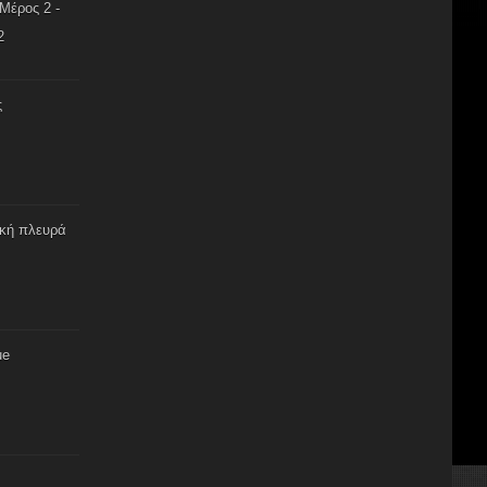
Μέρος 2 -
2
ς
ική πλευρά
ue