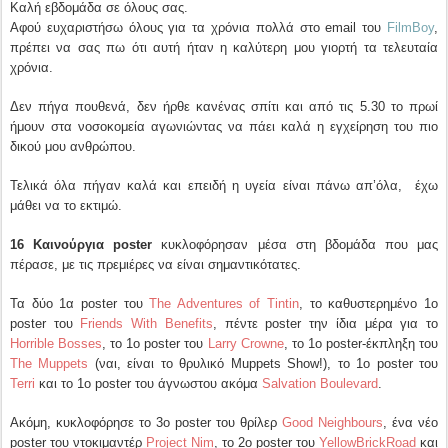
Καλή εβδομάδα σε όλους σας.
Αφού ευχαριστήσω όλους για τα χρόνια πολλά στο email του
FilmBoy
,
πρέπει να σας πω ότι αυτή ήταν η καλύτερη μου γιορτή τα τελευταία
χρόνια.
Δεν πήγα πουθενά, δεν ήρθε κανένας σπίτι και από τις 5.30 το πρωί
ήμουν στα νοσοκομεία αγωνιώντας να πάει καλά η εγχείρηση του πιο
δικού μου ανθρώπου.
Τελικά όλα πήγαν καλά και επειδή η υγεία είναι πάνω απ’όλα, έχω
μάθει να το εκτιμώ.
16 Καινούργια poster
κυκλοφόρησαν μέσα στη βδομάδα που μας
πέρασε, με τις πρεμιέρες να είναι σημαντικότατες.
Τα δύο 1α poster του
The Adventures of Tintin
, το καθυστερημένο 1ο
poster του
Friends With Benefits
, πέντε poster την ίδια μέρα για το
Horrible Bosses
, το 1ο poster του
Larry Crowne
, το 1ο poster-έκπληξη του
The Muppets
(ναι, είναι το θρυλικό Muppets Show!), το 1ο poster του
Terri
και το 1ο poster του άγνωστου ακόμα
Salvation Boulevard
.
Ακόμη, κυκλοφόρησε το 3ο poster του θρίλερ
Good Neighbours
, ένα νέο
poster του ντοκιμαντέρ
Project Nim
, το 2ο poster του
YellowBrickRoad
και