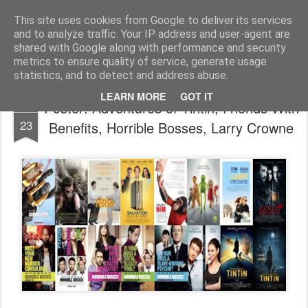
FilmBoy
This site uses cookies from Google to deliver its services
and to analyze traffic. Your IP address and user-agent are
shared with Google along with performance and security
metrics to ensure quality of service, generate usage
statistics, and to detect and address abuse.
LEARN MORE
GOT IT
Poster: Adventures of Tintin, Friends With
MAY
23
Benefits, Horrible Bosses, Larry Crowne