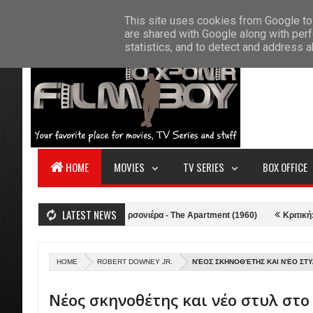
F
This site uses cookies from Google to 
HOME
ABOUT US
CONTACT
S
are shared with Google along with perf
statistics, and to detect and address 
HOME
MOVIES
TV SERIES
BOX OFFICE
LATEST NEWS
21)
Κριτική: Η Γκαρσονιέρα - The Apartment (1960)
Κριτική: Top Gun
HOME
ROBERT DOWNEY JR.
ΝΈΟΣ ΣΚΗΝΟΘΈΤΗΣ ΚΑΙ ΝΈΟ ΣΤΥΛ
Νέος σκηνοθέτης και νέο στυλ στο