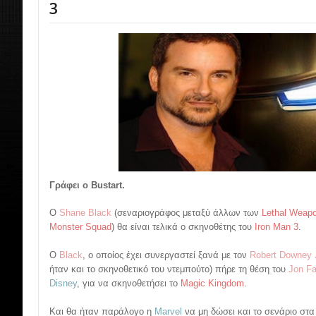
3
Γράφει ο Bustart.
Ο
Shane Black
(σεναριογράφος μεταξύ άλλων των
Lethal Weap
Monster Squad
) θα είναι τελικά ο σκηνοθέτης του
Iron Man 3
.
O
Black
, ο οποίος έχει συνεργαστεί ξανά με τον
Robert Downey J
ήταν και το σκηνοθετικό του ντεμπούτο) πήρε τη θέση του
Jon Fa
Disney
, για να σκηνοθετήσει το
Magic Kingdom
.
Και θα ήταν παράλογο η
Marvel
να μη δώσει και το σενάριο στα