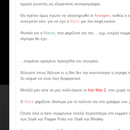
αρχικά γνωστός ως εξαιρετικός σεναριογράφος.
Θα πρέπει όμως πρώτα να ολοκληρωθεί οι
Avengers
, καθώς η ι
συνεχιστεί εκεί, για να έχει ο
Black
μια πιο σαφή εικόνα.
Φυσικά και η
Marvel
, που φημίζεται για την, ...εχμ, ενεργή συμμ
σίγουρα θα έχει ...
...ετοιμάσει ορισμένα προσχέδια του σεναρίου.
Άλλωστε όπως δήλωσε κι η ίδια δεν την ικανοποίησε η στροφή 
2ο sequel να είναι λίγο διαφορετικό.
Μεταξύ μας ούτε σε μας πολύ-άρεσε το
Iron Man 2
, που χωρίς τ
Ο
Black
φημίζεται ιδιαίτερα για το ταλέντο του στο γράψιμο των
Οπότε όλοι οι fans περιμένουν πολλά περισσότερα στο κομμάτι α
των Stark και Pepper Potts και Stark και Rhodey.