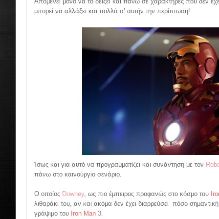
Απομένει μόνο να το δείξει και πάνω σε χαρακτήρες που δεν έχει
μπορεί να αλλάξει και πολλά σ’ αυτήν την περίπτωση!
Ίσως και για αυτό να προγραμματίζει και συνάντηση με τον
Robe
πάνω στο καινούργιο σενάριο.
Ο οποίος
Downey
, ως πιο έμπειρος προφανώς στο κόσμο του
Ir
λιθαράκι του, αν και ακόμα δεν έχει διαρρεύσει πόσο σημαντική
γράψιμο του
Iron Man 3
.