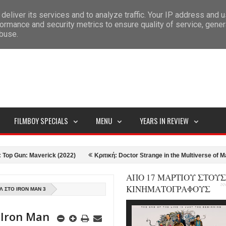
deliver its services and to analyze traffic. Your IP address and 
ITEMAP
ormance and security metrics to ensure quality of service, gene
abuse.
FILMBOY SPECIALS
MENU
YEARS IN REVIEW
: Maverick (2022)
Κριτική: Doctor Strange in the Multiverse of Madness (
ΑΠΟ 17 ΜΑΡΤΙΟΥ ΣΤΟΥΣ
ΚΙΝΗΜΑΤΟΓΡΑΦΟΥΣ
 ΣΤΟ IRON MAN 3
 Iron Man