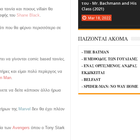
του - Mr. Bachmann and His
Class (2021)
 ταινία και ποιους villain θα
ραφής του
Shane Black
.
Mar
18,
2022
κάτι που θα φέρνει περισσότερο σε
ΠΑΙΖΟΝΤΑΙ ΑΚΟΜΑ
- THE BATMAN
- Η ΜΕΘΟΔΟΣ ΤΩΝ ΓΟΥΛΙΑΜΣ
ι να γίνονται comic based ταινίες.
- ΕΝΑΣ ΟΡΓΙΣΜΕΝΟΣ ΑΝΔΡΑΣ
ήρες και είμαι πολύ περίεργος να
ΕΚΔΙΚΕΙΤΑΙ
on Man
.
- BELFAST
- SPIDER-MAN: NO WAY HOME
νετε να δείτε κάποιον άλλο ήρωα
κτήρων της
Marvel
δεν θα έχει πλέον
νία των
Avengers
όπου ο Tony Stark