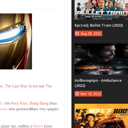
Κριτική: Bullet Train (2022)
Aug
08,
2022
Ασθενοφόρο - Ambulance
(2022)
on
,
The Last Boy Scout
και
The
Mar
18,
2022
r.
στο
Kiss Kiss, Bang Bang
(που
vreu
που μετακινήθηκε στη «μαμά»
 χέρια του, καθώς ο
Black
έγινε