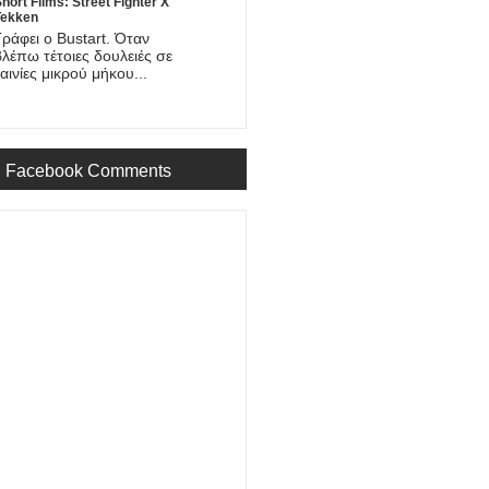
hort Films: Street Fighter X
Tekken
Γράφει ο Bustart. Όταν
βλέπω τέτοιες δουλειές σε
ταινίες μικρού μήκου...
Facebook Comments