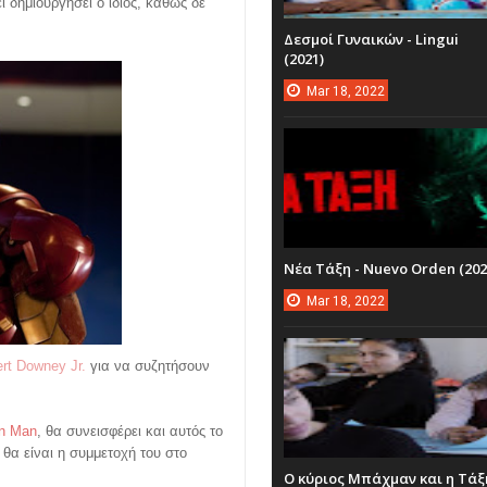
 δημιουργήσει ο ίδιος, καθώς δε
Δεσμοί Γυναικών - Lingui
(2021)
Mar
18,
2022
Νέα Τάξη - Nuevo Orden (202
Mar
18,
2022
rt Downey Jr.
για να συζητήσουν
on Man
, θα συνεισφέρει και αυτός το
 θα είναι η συμμετοχή του στο
Ο κύριος Μπάχμαν και η Τάξ