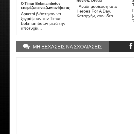
Review: Dredd
S
Ο Timur Bekmambetov
Αναδημοσίευση από
ετοιμάζεται να ζωντανέψει τις
Heroes For A Day.
ιστορίες τρόμου του Stan Lee!
Αρκετοί βιάστηκαν να
Καταρχήν, σαν ιδέα ...
ξεγράψουν τον Timur
Bekmambetov μετά την
αποτυχία...
ΜΗ ΞΕΧΑΣΕΙΣ ΝΑ ΣΧΟΛΙΑΣΕΙΣ