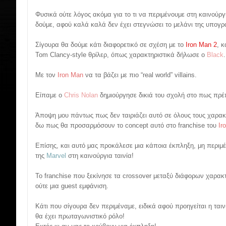
Φυσικά ούτε λόγος ακόμα για το τι να περιμένουμε στη καινούργια
δούμε, αφού καλά καλά δεν έχει στεγνώσει το μελάνι της υπογ
Σίγουρα θα δούμε κάτι διαφορετικό σε σχέση με το
Iron Man 2
, 
Tom Clancy-style θρίλερ, όπως χαρακτηριστικά δήλωσε ο
Black
.
Με τον
Iron Man
να τα βάζει με πιο “real world” villains.
Είπαμε ο
Chris Nolan
δημιούργησε δικιά του σχολή στο πως πρέπε
Άποψη μου πάντως πως δεν ταιριάζει αυτό σε όλους τους χαρακτ
δω πως θα προσαρμόσουν το concept αυτό στο franchise του
Ir
Επίσης, και αυτό μας προκάλεσε μια κάποια έκπληξη, μη περιμέ
της
Marvel
στη καινούργια ταινία!
Το franchise που ξεκίνησε τα crossover μεταξύ διάφορων χαρα
ούτε μια guest εμφάνιση.
Κάτι που σίγουρα δεν περιμέναμε, ειδικά αφού προηγείται η ται
θα έχει πρωταγωνιστικό ρόλο!