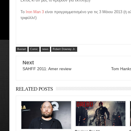
Εκτός κι αν μας το κρύβουν για έκπληξη!
Το
Iron Man 3
είναι προγραμματισμένο για τις 3 Μάιου 2013 (ή 
τριφύλλι!)
Bustart
Comic
news
Robert Downey Jr.
Next
SAHFF 2011: Amer review
Tom Hanks 
RELATED POSTS