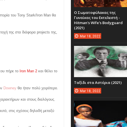
Ο Σωματοφύλακας της
στορία του Tony Stark/Iron Man θα
Γυναίκας του Εκτελεστή -
Hitman's Wife's Bodyguard
(2021)
ετοχή της στα διάφορα projects της,
Mar
18,
2022
που πήρε το
Iron Man 2
και θέλει το
Ταξίδι στα Αστέρια (2021)
ον
Downey
θα ήταν πολύ χειρότερο.
Mar
18,
2022
 χαρακτήρων και στους διαλόγους.
υτό, στις σχέσεις δηλαδή μεταξύ