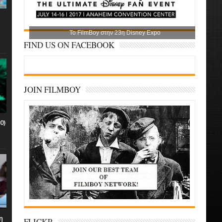
Το FilmBoy στην 23η Disney Expo
FIND US ON FACEBOOK
JOIN FILMBOY
0)
η
FLICKR