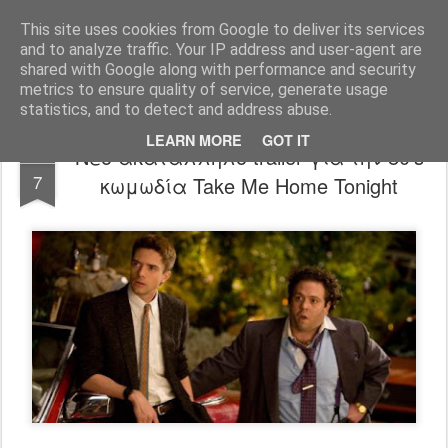
FilmBoy
This site uses cookies from Google to deliver its services
and to analyze traffic. Your IP address and user-agent are
shared with Google along with performance and security
metrics to ensure quality of service, generate usage
statistics, and to detect and address abuse.
LEARN MORE
GOT IT
Νέο ακατάλληλο trailer για την 80's
FEB
7
κωμωδία Take Me Home Tonight