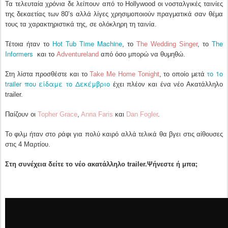
Τα τελευταία χρόνια δε λείπουν από το Hollywood οι νοσταλγικές ταινίες
της δεκαετίας των 80’s αλλά λίγες χρησιμοποιούν πραγματικά σαν θέμα
τους τα χαρακτηριστικά της, σε ολόκληρη τη ταινία.
Hot Tub Time Machine
The
Τέτοια ήταν το
, το
The Wedding Singer
, το
Informers
και το
Adventureland
από όσο μπορώ να θυμηθώ.
το 1ο
Στη λίστα προσθέστε και το
Take Me Home Tonight
, το οποίο μετά
trailer που είδαμε το Δεκέμβριο
έχει πλέον και ένα νέο Ακατάλληλο
trailer.
Παίζουν οι
Topher Grace
,
Anna Faris
και
Dan Fogler
.
To φιλμ ήταν στο ράφι για πολύ καιρό αλλά τελικά θα βγει στις αίθουσες
στις 4 Μαρτίου.
Στη συνέχεια δείτε το νέο ακατάλληλο trailer.
Ψήνεστε ή μπα;