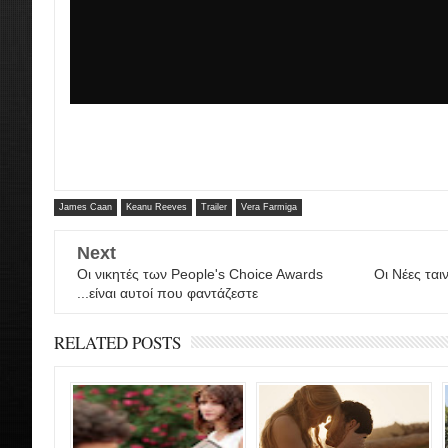
James Caan
Keanu Reeves
Trailer
Vera Farmiga
Next
Οι νικητές των People's Choice Awards
Οι Νέες ται
...είναι αυτοί που φαντάζεστε
RELATED POSTS