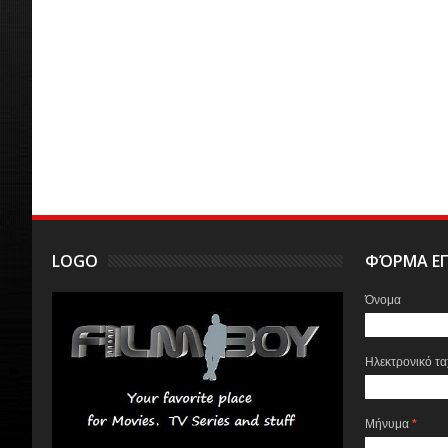
LOGO
ΦΌΡΜΑ ΕΠ
Όνομα
Ηλεκτρονικό τ
Μήνυμα
*