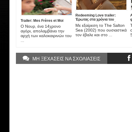
Redeeming Love trailer:
A
Έρωτας στα χρόνια του
Trailer: Mes Frères et Moi
Χρυσού Πυρετού, στη νέα
έ
Με εξαίρεση το The Salton
Ο Νουρ, ένα 14χρονο
ταινία του DJ Caruso
A
Sea (2002) που ουσιαστικά
αγόρι, απολαμβάνει την
τον έβαλε και στο ...
αρχή των καλοκαιρινών του
...
ΜΗ ΞΕΧΑΣΕΙΣ ΝΑ ΣΧΟΛΙΑΣΕΙΣ