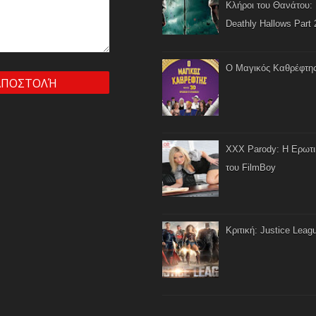
Κλήροι του Θανάτου: 
Deathly Hallows Part 
Ο Μαγικός Καθρέφτη
XXX Parody: Η Ερωτ
του FilmBoy
Κριτική: Justice Leag