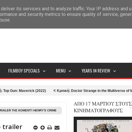
deliver its services and to analyze traffic. Your IP address and 
ITEMAP
ormance and security metrics to ensure quality of service, gene
abuse.
FILMBOY SPECIALS
MENU
YEARS IN REVIEW
un: Maverick (2022)
Κριτική: Doctor Strange in the Multiverse of Madness
ΑΠΟ 17 ΜΑΡΤΙΟΥ ΣΤΟΥΣ
ΚΙΝΗΜΑΤΟΓΡΑΦΟΥΣ
RAILER ΤΗΣ ΚΟΜΕΝΤΊ HENRY'S CRIME
trailer