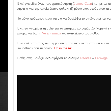
Εκεί γνωρίζει έναν πραγματικό ληστή (
James Caan
) και με τα 
ληστεία για την οποία έκανε φυλακη(!) μέσω μιας στοάς που πε
Το μόνο πρόβλημα είναι οτι για να δουλέψει το σχέδιο πρέπει να
Εκεί θα γνωρίσει τη Julie για το απαραίτητο ρομάντζο (κομεντί ε
μπορώ να δω τη
Vera Farmiga
ως αντικείμενο του πόθου.
Ενα καλό πάντως είναι η μουσική που ακούγεται στο trailer και 
soundtrack του περσινού
Up in the Air
.
Εσάς σας μοιάζει ενδιαφέρον το δίδυμο
Reeves
–
Farmiga
;