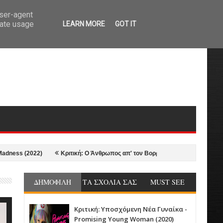
user-agent
rate usage
LEARN MORE
GOT IT
 (2022)
Κριτική: Ο Άνθρωπος απ' τον Βορρά - The Northman (2022)
ΔΗΜΟΦΙΛΗ
ΤΑ ΣΧΟΛΙΑ ΣΑΣ
MUST SEE
Κριτική: Υποσχόμενη Νέα Γυναίκα -
Promising Young Woman (2020)