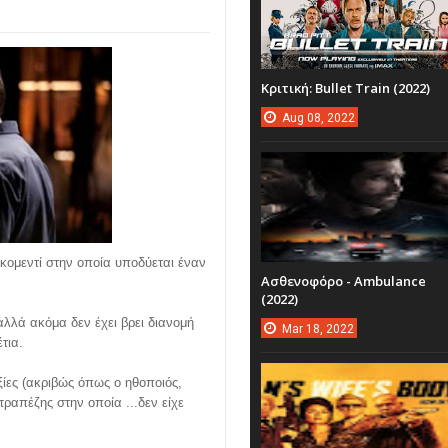
Κριτική: Bullet Train (2022)
Aug
08,
2022
α κομεντί στην οποία υποδύεται έναν
Ασθενοφόρο - Ambulance
(2022)
λλά ακόμα δεν έχει βρει διανομή
Mar
18,
2022
έτια.
ξίες (ακριβώς όπως ο ηθοποιός,
τραπέζης στην οποία ...δεν είχε