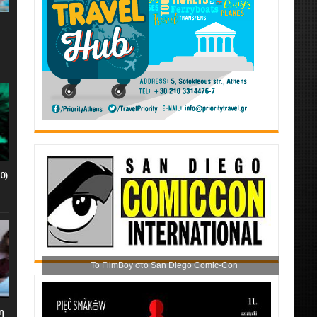
0)
Το FilmBoy στο San Diego Comic-Con
η