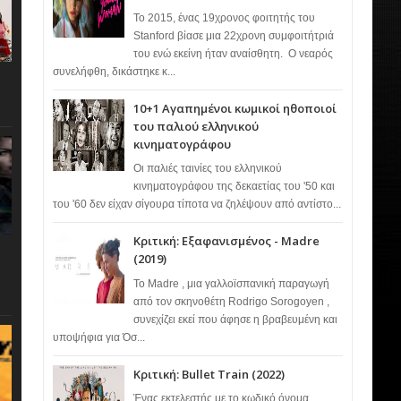
Το 2015, ένας 19χρονος φοιτητής του
Stanford βίασε μια 22χρονη συμφοιτήτριά
του ενώ εκείνη ήταν αναίσθητη. Ο νεαρός
συνελήφθη, δικάστηκε κ...
10+1 Αγαπημένοι κωμικοί ηθοποιοί
του παλιού ελληνικού
κινηματογράφου
Οι παλιές ταινίες του ελληνικού
κινηματογράφου της δεκαετίας του '50 και
του '60 δεν είχαν σίγουρα τίποτα να ζηλέψουν από αντίστο...
Κριτική: Εξαφανισμένος - Madre
(2019)
Το Madre , μια γαλλοϊσπανική παραγωγή
από τον σκηνοθέτη Rodrigo Sorogoyen ,
συνεχίζει εκεί που άφησε η βραβευμένη και
υποψήφια για Όσ...
Κριτική: Bullet Train (2022)
Ένας εκτελεστής με το κωδικό όνομα…