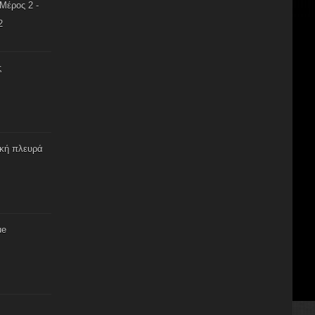
Μέρος 2 -
2
ς
ική πλευρά
ue