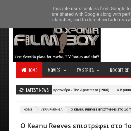
F
This site uses cookies from Google to 
HOME
ABOUT US
CONTACT
S
are shared with Google along with perf
statistics, and to detect and address 
HOME
MOVIES
TV SERIES
BOX OFFICE
LATEST NEWS
021)
Κριτική: Η Γκαρσονιέρα - The Apartment (1960)
Κριτική: Top G
HOME
VERA FARMIGA
Ο KEANU REEVES ΕΠΙΣΤΡΈΦΕΙ ΣΤΟ 1Ο T
Ο Keanu Reeves επιστρέφει στο 1ο 