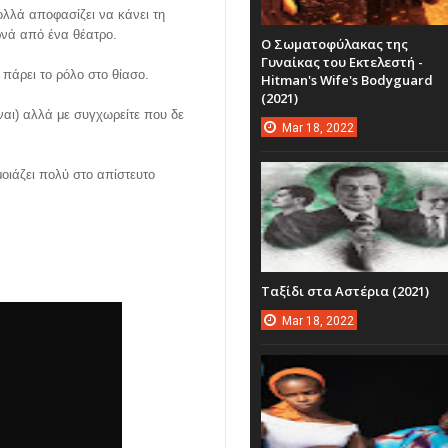
πολλά αποφασίζει να κάνει τη
ρνά από ένα θέατρο.
Ο Σωματοφύλακας της
Γυναίκας του Εκτελεστή -
 πάρει το ρόλο στο θίασο.
Hitman's Wife's Bodyguard
(2021)
ίναι) αλλά με συγχωρείτε που δε
Mar
18,
2022
μοιάζει πολύ στο απίστευτο
Ταξίδι στα Αστέρια (2021)
Mar
18,
2022