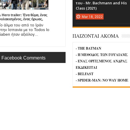
του - Mr. Bachmann and His
Class (2021)
 Hero trailer: Ένα θύμα, ένας
Mar
18,
2022
φυλακισμένος, ένας ήρωας,
νας πατέρας. Έρχεται στο
Το άλμα του από το Ιράν
mazon η νέα ταινία του
στην Ισπανία με το Todos lo
Asghar Farhadi!
Saben ήταν αξιόλογ...
ΠΑΙΖΟΝΤΑΙ ΑΚΟΜΑ
- THE BATMAN
- Η ΜΕΘΟΔΟΣ ΤΩΝ ΓΟΥΛΙΑΜΣ
Facebook Comments
- ΕΝΑΣ ΟΡΓΙΣΜΕΝΟΣ ΑΝΔΡΑΣ
ΕΚΔΙΚΕΙΤΑΙ
- BELFAST
- SPIDER-MAN: NO WAY HOME