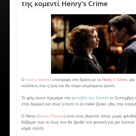
της κομεντί Henry's Crime
Ο
Keanu Reeves
επιστρέφει στη δράση με το
Henry’s Crime
, μί
συλλέκτη που η ζωή του θα πάρει απρόσμενη τροπή.
Το φιλμ έκανε πρεμιέρα στο
φεστιβάλ του Toronto
το Σεπτέμβρη α
στην Αμερική και ίσως γι’αυτό το 1ο trailer βγήκε χθες στα ιντερν
Ο Henry (
Keanu Reeves
) είναι ένας βαρετός τύπος χωρίς φιλοδο
θλίβομαι που το λέω) που θα βρεθεί στη φυλακή για μια ληστεία 
καμία σχέση.