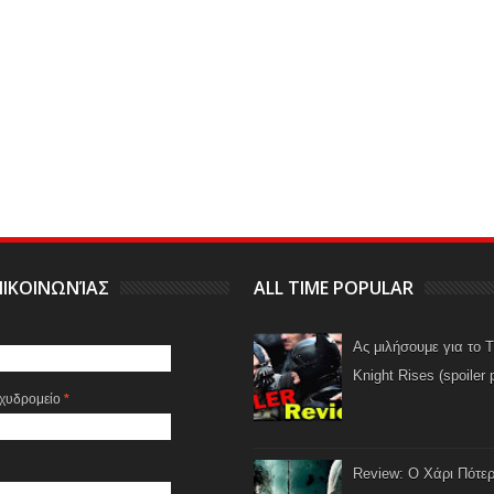
ΙΚΟΙΝΩΝΊΑΣ
ALL TIME POPULAR
Ας μιλήσουμε για το 
Knight Rises (spoiler 
αχυδρομείο
*
Review: Ο Χάρι Πότερ