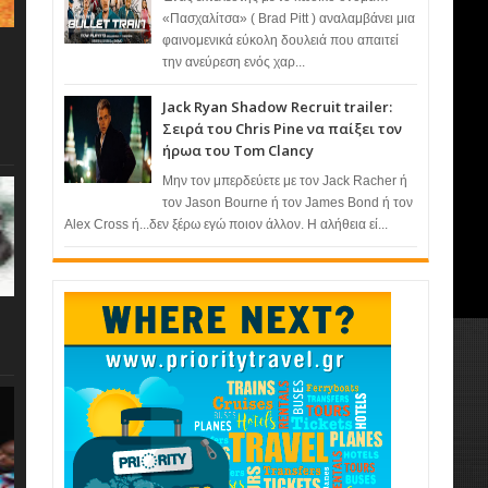
«Πασχαλίτσα» ( Brad Pitt ) αναλαμβάνει μια
φαινομενικά εύκολη δουλειά που απαιτεί
την ανεύρεση ενός χαρ...
Jack Ryan Shadow Recruit trailer:
Σειρά του Chris Pine να παίξει τον
ήρωα του Tom Clancy
Μην τον μπερδεύετε με τον Jack Racher ή
τον Jason Bourne ή τον James Bond ή τον
Alex Cross ή...δεν ξέρω εγώ ποιον άλλον. Η αλήθεια εί...