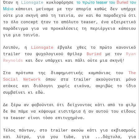
το πρώτο teaser του
Buried
τον
Όταν η
Lionsgate
κυκλοφόρησε
Μάιο
κάποιοι μείναμε με την απορία καθώς δεν υπήρχε
ούτε μια σκηνή από τη ταινία, αν και θα παραδεχτώ ότι
το όλο concept ήταν το απόλυτο teaser, ένα εξαιρετικό
παράδειγμα για να προκαλέσεις τη περιέργεια κάποιου
για μια ταινία.
Λοιπόν, η
Lionsgate
έβγαλε χθες το πρώτο κανονικό
trailer του ψυχολογικού θρίλερ
Buried
με τον
Ryan
Reynolds
και δεν υπάρχει και πάλι ούτε μια σκηνή!
Στα πρότυπα της διαφημιστικής καμπάνιας του
The
Social Network
όπου στα trailer ακούγονται μόνο
ατάκες και διάλογοι χωρίς εικόνα, ακριβώς το ίδιο
συμβαίνει κι εδώ.
Δε ξέρω αν φοβούνται ότι δείχνοντας κάτι από το φιλμ
δε θα πάμε να κόψουμε εισιτήρια ή αν αυτού του είδους
τα teaser είναι τόσο επιτυχημένα.
Τέλος πάντων, στο trailer ακούω κάτι για εκβιασμούς
και λύτρα, για you tube, για ...δάχτυλα, για