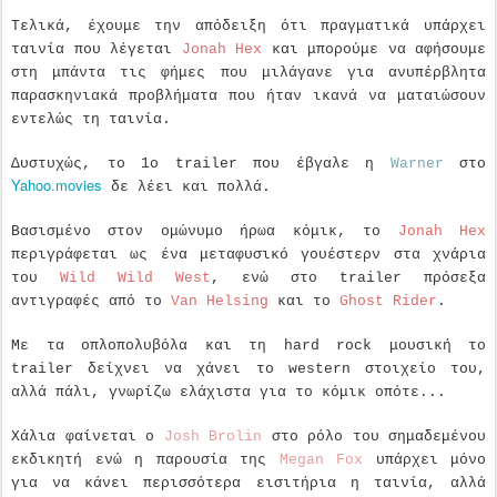
Τελικά, έχουμε την απόδειξη ότι πραγματικά υπάρχει
ταινία που λέγεται
Jonah Hex
και μπορούμε να αφήσουμε
στη μπάντα τις φήμες που μιλάγανε για ανυπέρβλητα
παρασκηνιακά προβλήματα που ήταν ικανά να ματαιώσουν
εντελώς τη ταινία.
Δυστυχώς, το 1ο trailer που έβγαλε η
Warner
στο
Yahoo.movies
δε λέει και πολλά.
Βασισμένο στον ομώνυμο ήρωα κόμικ, το
Jonah Hex
περιγράφεται ως ένα μεταφυσικό γουέστερν στα χνάρια
του
Wild Wild West
, ενώ στο trailer πρόσεξα
αντιγραφές από το
Van Helsing
και το
Ghost Rider
.
Με τα οπλοπολυβόλα και τη hard rock μουσική το
trailer δείχνει να χάνει το western στοιχείο του,
αλλά πάλι, γνωρίζω ελάχιστα για το κόμικ οπότε...
Χάλια φαίνεται ο
Josh Brolin
στο ρόλο του σημαδεμένου
εκδικητή ενώ η παρουσία της
Megan Fox
υπάρχει μόνο
για να κάνει περισσότερα εισιτήρια η ταινία, αλλά