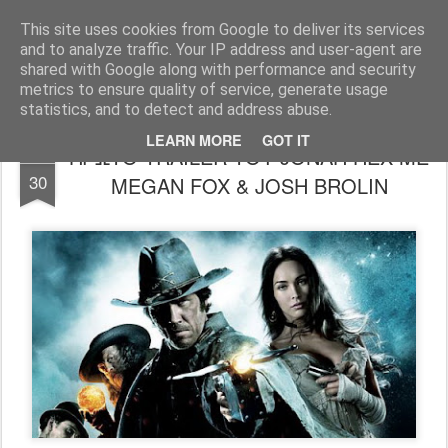
FilmBoy
This site uses cookies from Google to deliver its services
and to analyze traffic. Your IP address and user-agent are
shared with Google along with performance and security
metrics to ensure quality of service, generate usage
statistics, and to detect and address abuse.
LEARN MORE
GOT IT
ΠΡΩΤΟ TRAILER ΤΟΥ JONAH HEX ΜΕ
APR
30
MEGAN FOX & JOSH BROLIN