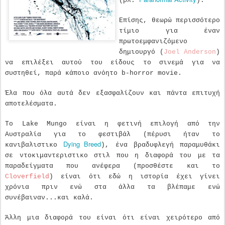
(βλ.
).
Επίσης, θεωρώ περισσότερο
τίμιο για έναν
πρωτοεμφανιζόμενο
δημιουργό (
Joel Anderson
)
να επιλέξει αυτού του είδους το σινεμά για να
συστηθεί, παρά κάποιο ανόητο b-horror movie.
Έλα που όλα αυτά δεν εξασφαλίζουν και πάντα επιτυχή
αποτελέσματα.
Το Lake Mungo είναι η φετινή επιλογή από την
Αυστραλία για το φεστιβάλ (πέρυσι ήταν το
Dying Breed
κανιβαλιστικο
), ένα βραδυφλεγή παραμυθάκι
σε ντοκιμαντεριστικο στιλ που η διαφορά του με τα
παραδείγματα που ανέφερα (προσθέστε και το
Cloverfield
) είναι ότι εδώ η ιστορία έχει γίνει
χρόνια πριν ενώ στα άλλα τα βλέπαμε ενώ
συνέβαιναν...και καλά.
Άλλη μια διαφορά του είναι ότι είναι χειρότερο από