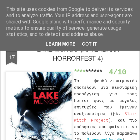
FilmBoy
This site uses cookies from Google to deliver its services
and to analyze traffic. Your IP address and user-agent are
shared with Google along with performance and security
metrics to ensure quality of service, generate usage
statistics, and to detect and address abuse.
LEARN MORE
GOT IT
LAKE MUNGO (AFTERDARK
APR
17
HORRORFEST 4)
****
******
4/10
Τα ψευδό-ντοκιμαντέρ
αποτελούν μια πιασιαρικη
προσέγγιση για τους
horror φανς με μεγάλες
επιτυχίες που έμειναν
αναξιοποίητες (βλ.
Blair
Witch Project
), και πιο
πρόσφατες που φαίνεται να
το παλεύουν λίγο παραπάνω
Paranormal Activity