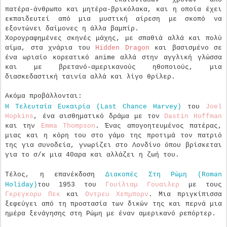
πατέρα-άνθρωπο και μητέρα-βρικόλακα, και η οποία έχει
εκπαιδευτεί από μια μυστική αίρεση με σκοπό να
εξοντώνει δαίμονες η άλλα βαμπίρ.
Χορογραφημένες σκηνές μάχης, με σπαθιά αλλά και πολύ
αίμα, στα χνάρια του
Hidden Dragon
και βασισμένο σε
ένα ωριαίο κορεατικό anime αλλά στην αγγλική γλώσσα
και με βρετανό-αμερικανούς ηθοποιούς, μια
διασκεδαστική ταινία αλλά και λίγο θρίλερ.
Ακόμα προβάλλονται:
Η Τελευταία Ευκαιρία (Last Chance Harvey)
του
Joel
Hopkins
, ένα αισθηματικό δράμα με τον
Dastin Hoffman
και την
Emma Thompson
. Ένας απογοητευμένος πατέρας,
μιας και η κόρη του στο γάμο της προτιμά τον πατριό
της για συνοδεία, γνωρίζει στο Λονδίνο όπου βρίσκεται
για το σ/κ μια 40αρα και αλλάζει η ζωή του.
Τέλος, η επανέκδοση
Διακοπές Στη Ρώμη (Roman
Holiday)
του 1953 του
Γουίλιαμ Γουαιλερ
με τους
Γκρεγκορυ Πεκ
και
Οντρευ Χεπμπορν
. Μια πριγκίπισσα
ξεφεύγει από τη προστασία των δικών της και περνά μια
ημέρα ξενάγησης στη Ρώμη με έναν αμερικανό ρεπόρτερ.