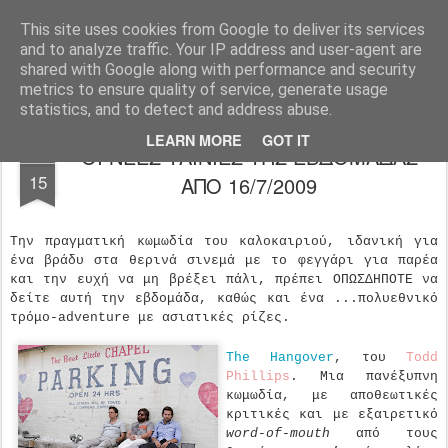
FilmBoy
This site uses cookies from Google to deliver its services
and to analyze traffic. Your IP address and user-agent are
shared with Google along with performance and security
metrics to ensure quality of service, generate usage
statistics, and to detect and address abuse.
LEARN MORE
GOT IT
ΟΙ ΝΕΕΣ ΤΑΙΝΙΕΣ ΤΗΣ ΕΒΔΟΜΑΔΑΣ
JUL
15
ΑΠΟ 16/7/2009
Την πραγματική κωμωδία του καλοκαιριού, ιδανική για
ένα βράδυ στα θερινά σινεμά με το φεγγάρι για παρέα
και την ευχή να μη βρέξει πάλι, πρέπει ΟΠΩΣΔΗΠΟΤΕ να
δείτε αυτή την εβδομάδα, καθώς και ένα ...πολυεθνικό
τρόμο-adventure με ασιατικές ρίζες.
The Hangover
, του
Todd
Phillips
. Μια πανέξυπνη
κωμωδία, με αποθεωτικές
κριτικές και με εξαιρετικό
word
-
of
-
mouth
από τους