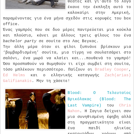
θεατές και γι’αυτό το λόγο
έκανε την έκπληξη αυτό το
καλοκαίρι στην Αμερική,
παραμένοντας για ένα μήνα σχεδόν στις κορυφές του box
office.
Ένας γαμπρός που σε δυο μέρες παντρεύεται μια κούκλα
και πλούσια, κάνει με άλλους τρεις φίλους του ένα
bachelor
party
σε σουίτα στο Λας Βεγκας.
Την άλλη μέρα όταν οι φίλοι ξυπνάνε βρίσκουν μια
‘βομβαρδισμένη’ σουίτα, μια τίγρη να σουλατσάρει στο
σαλόνι, ένα μωρό να κλαίει και...πουθενά το γαμπρό!
Όσο προσπαθούν να θυμηθούν τι είχε συμβεί στη σουίτα,
τόσο μπλέκουν περισσότερο. Παίζουν οι
Bradley Cooper
,
Ed Helms
και ο ελληνικής καταγωγής
Zach(arias)
Galifianakis
. Μην τη χάσετε!
Blood: Ο Τελευταίος
Βρικόλακας (Blood: The
Last Vampire)
του
Chris
Nahon
. Η Σαγια δείχνει σαν
μια συνηθισμένη έφηβη αλλά
στη πραγματικότητα είναι
ένα παιδί ηλικίας
εκατοντάδων χρόνων από