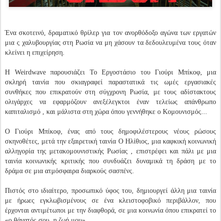
Ένα σκοτεινό, δραματικό θρίλερ για τον ανορθόδοξο αγώνα των εργατών
μια ς χαλυβουργίας στη Ρωσία να μη χάσουν τα δεδουλευμένα τους όταν
κλείνει η επιχείρηση.
Η Weirdwave παρουσιάζει Το Εργοστάσιο του Γιούρι Μπίκοφ, μια
σκληρή ταινία που σκιαγραφεί παραστατικά τις ωμές εργασιακές
συνθήκες που επικρατούν στη σύγχρονη Ρωσία, με τους αδίστακτους
ολιγάρχες να εφαρμόζουν ανεξέλεγκτοι έναν τελείως απάνθρωπο
καπιταλισμό , και μάλιστα στη χώρα όπου γεννήθηκε ο Κομουνισμός...
Ο Γιούρι Μπίκοφ, ένας από τους δημοφιλέστερους νέους ρώσους
σκηνοθέτες, μετά την εξαιρετική ταινία Ο Ηλίθιος, μια καφκική κοινωνική
αλληγορία της μετακομουνιστικής Ρωσίας , επιστρέφει και πάλι με μια
ταινία κοινωνικής κριτικής που συνδυάζει δυναμικά τη δράση με το
δράμα σε μια ατμόσφαιρα διαρκούς σασπένς.
Πιστός στο ιδιαίτερο, προσωπικό ύφος του, δημιουργεί άλλη μια ταινία
με ήρωες εγκλωβισμένους σε ένα κλειστοφοβικό περιβάλλον, που
έρχονται αντιμέτωποι με την διαφθορά, σε μια κοινωνία όπου επικρατεί το
«ο θάνατός σου, η ζωή μου».