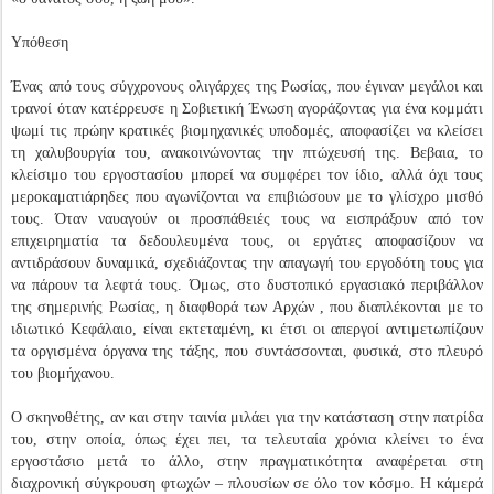
Υπόθεση
Ένας από τους σύγχρονους ολιγάρχες της Ρωσίας, που έγιναν μεγάλοι και
τρανοί όταν κατέρρευσε η Σοβιετική Ένωση αγοράζοντας για ένα κομμάτι
ψωμί τις πρώην κρατικές βιομηχανικές υποδομές, αποφασίζει να κλείσει
τη χαλυβουργία του, ανακοινώνοντας την πτώχευσή της. Βεβαια, το
κλείσιμο του εργοστασίου μπορεί να συμφέρει τον ίδιο, αλλά όχι τους
μεροκαματιάρηδες που αγωνίζονται να επιβιώσουν με το γλίσχρο μισθό
τους. Όταν ναυαγούν οι προσπάθειές τους να εισπράξουν από τον
επιχειρηματία τα δεδουλευμένα τους, οι εργάτες αποφασίζουν να
αντιδράσουν δυναμικά, σχεδιάζοντας την απαγωγή του εργοδότη τους για
να πάρουν τα λεφτά τους. Όμως, στο δυστοπικό εργασιακό περιβάλλον
της σημερινής Ρωσίας, η διαφθορά των Αρχών , που διαπλέκονται με το
ιδιωτικό Κεφάλαιο, είναι εκτεταμένη, κι έτσι οι απεργοί αντιμετωπίζουν
τα οργισμένα όργανα της τάξης, που συντάσσονται, φυσικά, στο πλευρό
του βιομήχανου.
Ο σκηνοθέτης, αν και στην ταινία μιλάει για την κατάσταση στην πατρίδα
του, στην οποία, όπως έχει πει, τα τελευταία χρόνια κλείνει το ένα
εργοστάσιο μετά το άλλο, στην πραγματικότητα αναφέρεται στη
διαχρονική σύγκρουση φτωχών – πλουσίων σε όλο τον κόσμο. Η κάμερά