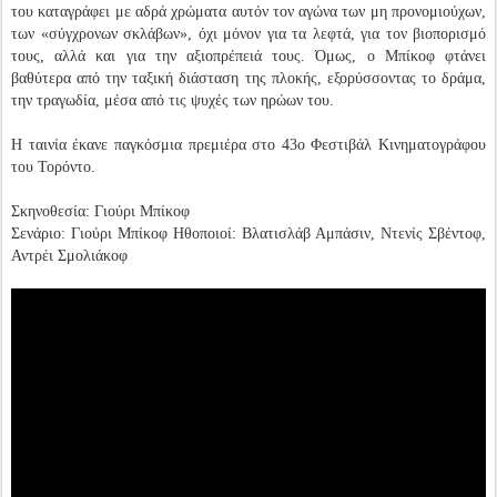
του καταγράφει με αδρά χρώματα αυτόν τον αγώνα των μη προνομιούχων,
των «σύγχρονων σκλάβων», όχι μόνον για τα λεφτά, για τον βιοπορισμό
τους, αλλά και για την αξιοπρέπειά τους. Όμως, ο Μπίκοφ φτάνει
βαθύτερα από την ταξική διάσταση της πλοκής, εξορύσσοντας το δράμα,
την τραγωδία, μέσα από τις ψυχές των ηρώων του.
Η ταινία έκανε παγκόσμια πρεμιέρα στο 43ο Φεστιβάλ Κινηματογράφου
του Τορόντο.
Σκηνοθεσία: Γιούρι Μπίκοφ
Σενάριο: Γιούρι Μπίκοφ Ηθοποιοί: Βλατισλάβ Αμπάσιν, Ντενίς Σβέντοφ,
Αντρέι Σμολιάκοφ