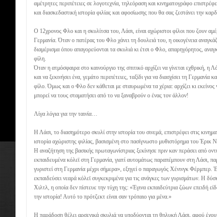
αμέτρητες περιπέτειες σε λογοτεχνία, τηλεόραση και κινηματογράφο επιστρέφ
και διασκεδαστική ιστορία φιλίας και αφοσίωσης που θα σας ζεστάνει την καρδ
Ο 12χρονος Φλο και η σκυλίτσα του, Λάσι, είναι αχώριστοι φίλοι που ζουν αμέ
Γερμανία. Όταν ο πατέρας του Φλο χάνει τη δουλειά του, η οικογένεια αναγκάζ
διαμέρισμα όπου απαγορεύονται τα σκυλιά κι έτσι ο Φλο, απαρηγόρητος, αναγ
φίλη.
Όταν η ατμόσφαιρα στο καινούργιο της σπιτικό αρχίζει να γίνεται εχθρική, η Λ
και να ξεκινήσει ένα, γεμάτο περιπέτειες, ταξίδι για να διασχίσει τη Γερμανία
φίλο. Όμως και ο Φλο δεν κάθεται με σταυρωμένα τα χέρια: αρχίζει κι εκείνος 
μπορεί να τους σταματήσει από το να ξαναβρούν ο ένας τον άλλον!
Λίγα λόγια για την ταινία…
Η Λάσι, το διασημότερο σκυλί στην ιστορία του σινεμά, επιστρέφει στις κινη
ιστορία αχώριστης φιλίας, βασισμένη στο πασίγνωστο μυθιστόρημα του Έρικ Ν
Η αναζήτηση της βασικής πρωταγωνίστριας ξεκίνησε πριν καν περάσει από οντ
εκπαιδευμένα κόλεϊ στη Γερμανία, γιατί αυτομάτως παραπέμπουν στη Λάσι, παρ
γυριστεί στη Γερμανία μέχρι σήμερα», εξηγεί o παραγωγός Χένινγκ Φέρμπερ. Έ
εκπαιδεύσει νεαρά κόλεϊ συγκεκριμένα για τις ανάγκες των γυρισμάτων. Η δύ
Χιλτλ, η οποία δεν πίστευε την τύχη της: «Έγινα εκπαιδεύτρια ζώων επειδή εί
την ιστορία! Αυτό το πρότζεκτ είναι σαν τρόπαιο για μένα.»
Η παράδοση θέλει αρσενικά σκυλιά να υποδύονται τη θηλυκή Λάσι, αφού έχου