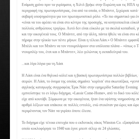
Ενάμιση χρόνο πριν τα γυρίσματα, η Χιλτλ βρήκε στην Ευρώπη και τις ΗΠΑ τρί
περιγραφή της πρωταγωνίστριας, ένα από τα οποία, ο Μπάντιτ, ξεχώρισε κατά 
σοβαρή υποψηφιότητα για τον πρωταγωνιστικό ρόλο. «Το πιο σημαντικό για έν
«είναι να του αρέσει να είναι στο κέντρο της προσοχής, να κινητοποιείται εύκο
πολλούς ανθρώπους τριγύρω. Αυτό δεν είναι εύκολο με τα σκυλιά κοπαδιού, γι
και την οικογένειά τους. Ο Μπάντιτ, από την άλλη, πάντα ήθελε να είναι στο 
πήραμε στην ηλικία των πέντε μήνων. Είναι η τέλεια Λάσι.» Ο Μπάντιτ εμφανίζ
Μπέιλι και τον Μπάντι να τον ντουμπλάρουν στα υπόλοιπα πλάνα – «όπως ο Τ
ντουμπλέρ του, έτσι και ο Μπάντιτ», λέει γελώντας η εκπαιδεύτριά του.
...και λίγα λόγια για τη Λάσι
Η Λάσι είναι ένα θηλυκό κόλεϊ και η βασική πρωταγωνίστρια πολλών βιβλίων,
σειρών. Η Λάσι, το όνομα της οποίας σημαίνει ‘κορίτσι’ στα σκωτσέζικα, «γεν
αγγλικής καταγωγής συγγραφέας Έρικ Νάιτ στην εφημερίδα Saturday Evening 
εμπνεύστηκε το εν λόγω διήγημα, «Lassie Come-Home», από το δικό του κόλεϊ,
είχε από κουτάβι. Σύμφωνα με την οικογένεια, ήταν ένα υψίστης νοημοσύνης σ
αριθμό λέξεων και υπάκουε σε πολλές εντολές, ενώ στεκόταν για ώρες και ώρε
περιμένοντας τον Νάιτ να γυρίσει όποτε έλειπε.
Το διήγημα είχε τέτοια επιτυχία που ο εκδοτικός οίκος Winston Co. εξασφάλισ
οποίο κυκλοφόρησε το 1940 και έγινε μπεστ σέλερ σε 24 γλώσσες.