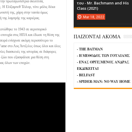
την πρωταγωνίστρια σκυλίτσα,
του - Mr. Bachmann and His
. Η Ελίζαμπεθ Τέιλορ, τότε μόλις δέκα
Class (2021)
νιστή της, χάρη στην ταινία όμως
Mar
18,
2022
ή της λαμπρής της καριέρας.
σκοτώθηκε το 1943 σε αεροπορικό
 επιτυχία στις ΗΠΑ και έδωσε τη θέση της
ΠΑΙΖΟΝΤΑΙ ΑΚΟΜΑ
 σειρά ενίσχυσε ακόμη περισσότερο το
 Fame στο Λος Άντζελες όπως όλοι και όλες
- THE BATMAN
νέες διασκευές της ιστορίας σε διάφορες
- Η ΜΕΘΟΔΟΣ ΤΩΝ ΓΟΥΛΙΑΜΣ
ο ζώο που εξασφάλισε μια θέση στη
- ΕΝΑΣ ΟΡΓΙΣΜΕΝΟΣ ΑΝΔΡΑΣ
ρας όλων των εποχών.
ΕΚΔΙΚΕΙΤΑΙ
- BELFAST
- SPIDER-MAN: NO WAY HOME