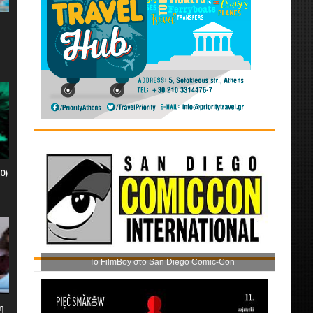
0)
Το FilmBoy στο San Diego Comic-Con
η