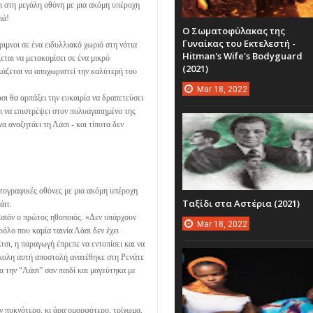
ει στη μεγάλη οθόνη με μια ακόμη υπέροχη
ιά!
Ο Σωματοφύλακας της
Γυναίκας του Εκτελεστή -
ριμνοι σε ένα ειδυλλιακό χωριό στη νότια
Hitman's Wife's Bodyguard
εται να μετακομίσει σε ένα μικρό
(2021)
κάζεται να αποχωριστεί την καλύτερή του
Mar
18,
2022
άσι θα αρπάξει την ευκαιρία να δραπετεύσει
 και να επιστρέψει στον πολυαγαπημένο της
να αναζητάει τη Λάσι - και τίποτα δεν
ματογραφικές οθόνες με μια ακόμη υπέροχη
Ταξίδι στα Αστέρια (2021)
άιτ.
ισιόν ο πρώτος ηθοποιός. «Δεν υπάρχουν
Mar
18,
2022
όλο που καμία ταινία Λάσι δεν έχει
τσι, η παραγωγή έπρεπε να εντοπίσει και να
σκολη αυτή αποστολή ανατέθηκε στη Ρενάτε
δα την “Λάσι” σαν παιδί και μαγεύτηκα με
ν πυκνότερο, κι άρα ομορφότερο, τρίχωμα.