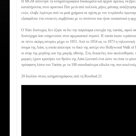
Η MGM απέκτησε τα κινηματογραφικά δικαιώματα και άρχισε αμέσως να βρει 
καταλήγοντας στον αρσενικό Πατ μετά από πολλούς μήνες μάταιης αναζήτησης
ετών, έλαβε λιγότερο από τα μισά χρήματα σε σχέση με τον τετράποδο πρωταγω
εξασφάλισε ένα επταετές συμβόλαιο με το στούντιο που ήταν ουσιαστικά η αρχ
Ο Νάιτ δυστυχώς δεν έζησε να δει την παγκόσμια επιτυχία της ταινίας, αφού 
δυστύχημα όσο υπηρετούσε στον αμερικανικό στρατό. Η ταινία έκανε τεράστια
σε πέντε ακόμη ιστορίες μέχρι το 1951. Από το 1954 ως το 1973 η τηλεοπτική
όνομα της Λάσι, η οποία απέκτησε το δικό της αστέρι στο Hollywood Walk of
οι σταρ της μεγάλης και της μικρής οθόνης. Στις δεκαετίες που ακολούθησαν, 
μορφές έχουν κρατήσει τον θρύλο της Λάσι ζωντανό έτσι ώστε να είναι το μόν
πρόσφατη λίστα του Variety με τα 100 σπουδαιότερα είδωλα της ποπ κουλτού
29 Ιουλίου στους κινηματογράφους από τη Rosebud.21