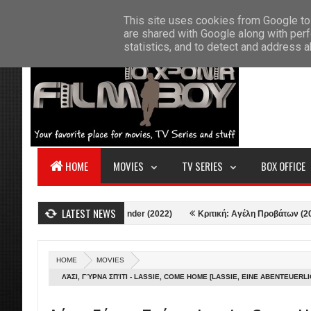
F
This site uses cookies from Google to 
HOME
ABOUT US
CONTACT
S
are shared with Google along with perf
statistics, and to detect and address 
HOME
MOVIES
TV SERIES
BOX OFFICE
LATEST NEWS
ική: Thor: Love and Thunder (2022)
Κριτική: Αγέλη Προβάτων (2021)
HOME
MOVIES
ΛΆΣΙ, ΓΎΡΝΑ ΣΠΊΤΙ - LASSIE, COME HOME [LASSIE, EINE ABENTEUERLIC