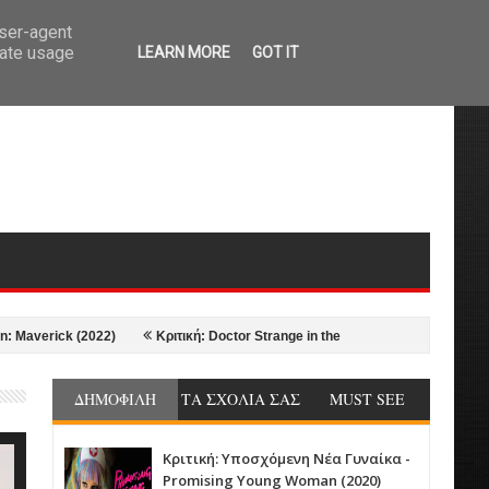
user-agent
rate usage
LEARN MORE
GOT IT
ck (2022)
Κριτική: Doctor Strange in the Multiverse of Madness (2022)
ΔΗΜΟΦΙΛΗ
ΤΑ ΣΧΟΛΙΑ ΣΑΣ
MUST SEE
Κριτική: Υποσχόμενη Νέα Γυναίκα -
Promising Young Woman (2020)