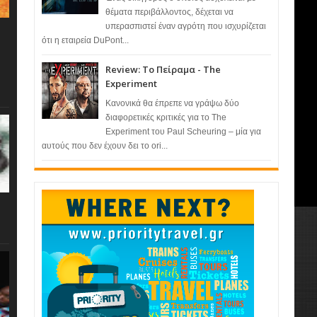
θέματα περιβάλλοντος, δέχεται να
υπερασπιστεί έναν αγρότη που ισχυρίζεται
ότι η εταιρεία DuPont...
Review: Το Πείραμα - The
Experiment
Κανονικά θα έπρεπε να γράψω δύο
διαφορετικές κριτικές για το The
Experiment του Paul Scheuring – μία για
αυτούς που δεν έχουν δει το ori...