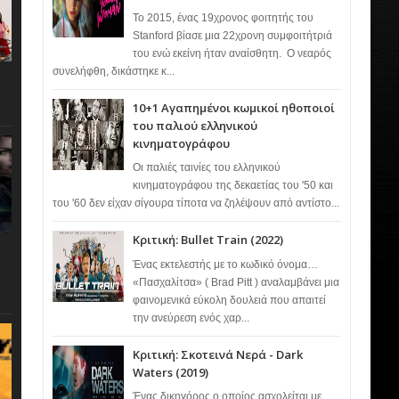
Το 2015, ένας 19χρονος φοιτητής του
Stanford βίασε μια 22χρονη συμφοιτήτριά
του ενώ εκείνη ήταν αναίσθητη. Ο νεαρός
συνελήφθη, δικάστηκε κ...
10+1 Αγαπημένοι κωμικοί ηθοποιοί
του παλιού ελληνικού
κινηματογράφου
Οι παλιές ταινίες του ελληνικού
κινηματογράφου της δεκαετίας του '50 και
του '60 δεν είχαν σίγουρα τίποτα να ζηλέψουν από αντίστο...
Κριτική: Bullet Train (2022)
Ένας εκτελεστής με το κωδικό όνομα…
«Πασχαλίτσα» ( Brad Pitt ) αναλαμβάνει μια
φαινομενικά εύκολη δουλειά που απαιτεί
την ανεύρεση ενός χαρ...
Κριτική: Σκοτεινά Νερά - Dark
Waters (2019)
Ένας δικηγόρος ο οποίος ασχολείται με