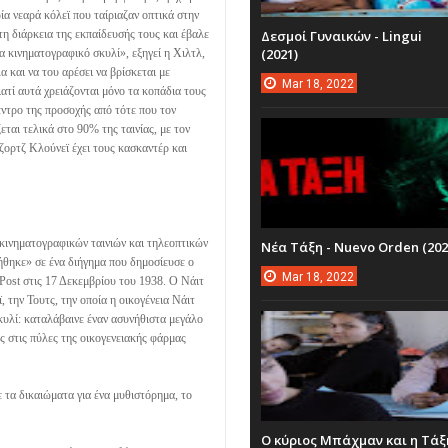
α νεαρά κόλεϊ που ταίριαζαν οπτικά στην
τη διάρκεια της εκπαίδευσής τους και έβαλε
Δεσμοί Γυναικών - Lingui
(2021)
α κινηματογραφικό σκυλί», εξηγεί η Χιλτλ,
λα και να του αρέσει να βρίσκεται με
Mar
18,
2022
ατί αυτά χρειάζονται μόνο τα κοπάδια τους
κέντρο της προσοχής από τότε που τον
εται τελικά στο 90% της ταινίας, με τον
ζορτζ Κλούνεϊ έχει τους κασκαντέρ και
 κινηματογραφικών ταινιών και τηλεοπτικών
Νέα Τάξη - Nuevo Orden (202
νήθηκε» σε ένα διήγημα που δημοσίευσε ο
Mar
18,
2022
Post στις 17 Δεκεμβρίου του 1938. Ο Νάιτ
 την Τουτς, την οποία η οικογένεια Νάιτ
κυλί: καταλάβαινε έναν ασυνήθιστα μεγάλο
ς στις πύλες της οικογενειακής φάρμας
ε τα δικαιώματα για ένα μυθιστόρημα, το
Ο κύριος Μπάχμαν και η Τάξ