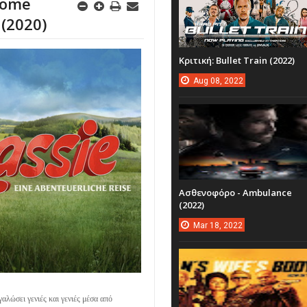
Home
 (2020)
Κριτική: Bullet Train (2022)
Aug
08,
2022
Ασθενοφόρο - Ambulance
(2022)
Mar
18,
2022
αλώσει γενιές και γενιές μέσα από