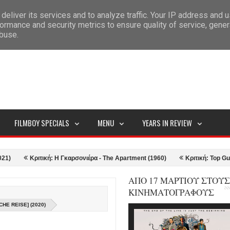
deliver its services and to analyze traffic. Your IP address and 
ITEMAP
ormance and security metrics to ensure quality of service, gene
abuse.
FILMBOY SPECIALS
MENU
YEARS IN REVIEW
Κριτική: Η Γκαρσονιέρα - The Apartment (1960)
Κριτική: Top Gun: Maveri
ΑΠΟ 17 ΜΑΡΤΙΟΥ ΣΤΟΥΣ
ΚΙΝΗΜΑΤΟΓΡΑΦΟΥΣ
HE REISE] (2020)