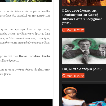
Ο Σωματοφύλακας της
ι τον
Jacobo Morales
δε μπορώ να θυμηθώ
Γυναίκας του Εκτελεστή -
της χώρας δεν αποτελεί και την μεγαλύτερή
Hitman's Wife's Bodyguard
(2021)
ρη του αυτοκράτορα, Lina να έχει μόλις
Mar
18,
2022
ίας στέλνει τον Silas για να βρει την Lina
όμως ο Silas ανακαλύπτει πως ο επίσημος
αποκαλύπτονται να απειλούν όλα όσα ο Silas
με το cast των
Héctor Escudero
,
Cecilia
 εξίσου άγνωστο.
Ταξίδι στα Αστέρια (2021)
, ενώ η και η αγγλική γλώσσα βοηθάει στην
εκεμβρίου.
Mar
18,
2022