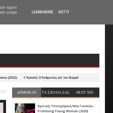
user-agent
rate usage
LEARN MORE
GOT IT
022)
Κριτική: Ο Άνθρωπος απ' τον Βορρά - The Northman (2022)
202
ΔΗΜΟΦΙΛΗ
ΤΑ ΣΧΟΛΙΑ ΣΑΣ
MUST SEE
Κριτική: Υποσχόμενη Νέα Γυναίκα -
Promising Young Woman (2020)