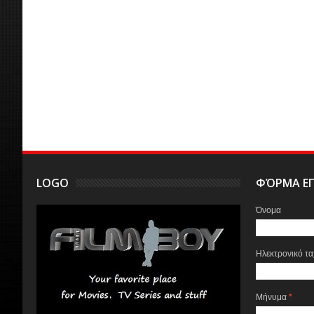
LOGO
ΦΌΡΜΑ ΕΠ
Όνομα
Ηλεκτρονικό τ
Μήνυμα
*