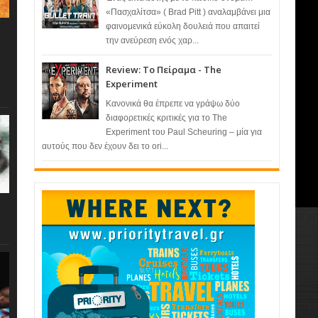
«Πασχαλίτσα» ( Brad Pitt ) αναλαμβάνει μια
φαινομενικά εύκολη δουλειά που απαιτεί
την ανεύρεση ενός χαρ...
Review: Το Πείραμα - The
Experiment
Κανονικά θα έπρεπε να γράψω δύο
διαφορετικές κριτικές για το The
Experiment του Paul Scheuring – μία για
αυτούς που δεν έχουν δει το ori...