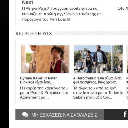
Next
Η Αθηνά Ραχήλ Τσαγγάρη άνοιξε φτερά και
14ο Φ
ετοιμάζει τη πρώτη αγγλόφωνη ταινία της σε
παραγωγή του Ken Loach!
RELATED POSTS
Cyrano trailer: Ο Peter
A Hero trailer: Ένα θύμα, ένας
R
Dinklage είναι ένας...
φυλακισμένος, ένας ήρωας,
διαφορετικός Συρανό ντε
ένας πατέρας. Έρχεται στο
Η έναρξη της καριέρας του
Το άλμα του από το Ιράν
Μπερζεράκ στη νέα μιούζικαλ
Amazon η νέα ταινία του
τ
με τα Pride & Prejudice και
στην Ισπανία με το Todos lo
διασκευή από το σκηνοθέτη
Asghar Farhadi!
Atonement μα...
Saben ήταν αξιόλογ...
τ
του Darkest Hour!
ΜΗ ΞΕΧΑΣΕΙΣ ΝΑ ΣΧΟΛΙΑΣΕΙΣ