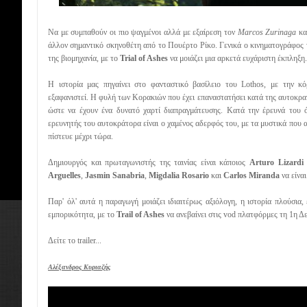
Να με συμπαθούν οι πιο ψαγμένοι αλλά με εξαίρεση τον
Marcos Zurinaga
κα
άλλον σημαντικό σκηνοθέτη από το Πουέρτο Ρίκο. Γενικά ο κινηματογράφος 
της βιομηχανία, με το
Trial of Ashes
να μοιάζει μια αρκετά ευχάριστη έκπληξη.
Η ιστορία μας πηγαίνει στο φανταστικό βασίλειο του Lothos, με την κό
εξαφανιστεί. Η φυλή των Κορακιών που έχει επαναστατήσει κατά της αυτοκρατορ
ώστε να έχουν ένα δυνατό χαρτί διαπραγμάτευσης. Κατά την έρευνά του 
ερευνητής του αυτοκράτορα είναι ο χαμένος αδερφός του, με τα μυστικά που 
πίστευε μέχρι τώρα.
Δημιουργός και πρωταγωνιστής της ταινίας είναι κάποιος
Arturo Lizardi
Arguelles
,
Jasmin Sanabria
,
Migdalia Rosario
και
Carlos Miranda
να είναι
Παρ' όλ' αυτά η παραγωγή μοιάζει ιδιαιτέρως αξιόλογη, η ιστορία πλούσια
εμπορικότητα, με το
Trail of Ashes
να ανεβαίνει στις vod πλατφόρμες τη 1η Δ
Δείτε το trailer...
Αλέξανδρος Κυριαζής