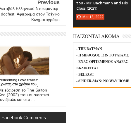
Previous
του - Mr. Bachmann and His
Class (2021)
εστιβάλ Ελληνικού Ντοκιμαντέρ-
docfest: Αφιέρωμα στον Τσέχικο
Mar
18,
2022
Κινηματογράφο
ΠΑΙΖΟΝΤΑΙ ΑΚΟΜΑ
- THE BATMAN
- Η ΜΕΘΟΔΟΣ ΤΩΝ ΓΟΥΛΙΑΜΣ
- ΕΝΑΣ ΟΡΓΙΣΜΕΝΟΣ ΑΝΔΡΑΣ
ΕΚΔΙΚΕΙΤΑΙ
- BELFAST
edeeming Love trailer:
- SPIDER-MAN: NO WAY HOME
Έρωτας στα χρόνια του
Χρυσού Πυρετού, στη νέα
Με εξαίρεση το The Salton
αινία του DJ Caruso
Sea (2002) που ουσιαστικά
ον έβαλε και στο ...
Facebook Comments