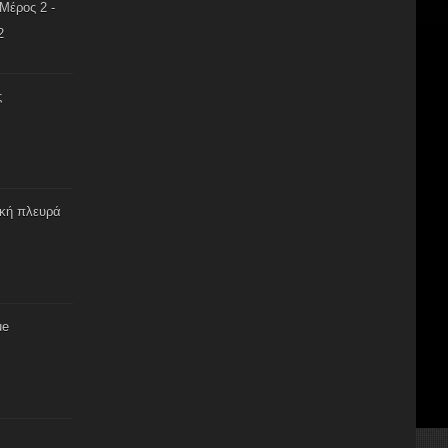
Μέρος 2 -
2
ς
ική πλευρά
ue