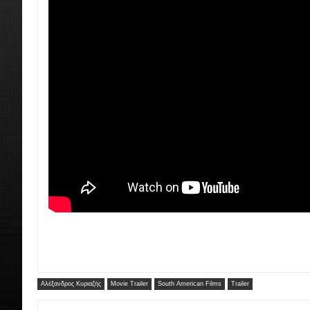
Αλέξανδρος Κυριαζής
Movie Trailer
South American Films
Trailer