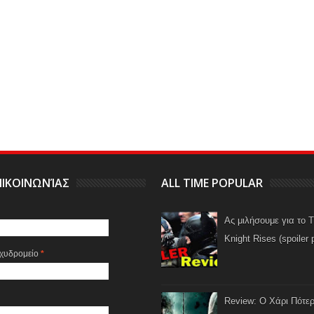
ΙΚΟΙΝΩΝΊΑΣ
ALL TIME POPULAR
Ας μιλήσουμε για το 
Knight Rises (spoiler 
αχυδρομείο
*
Review: Ο Χάρι Πότερ