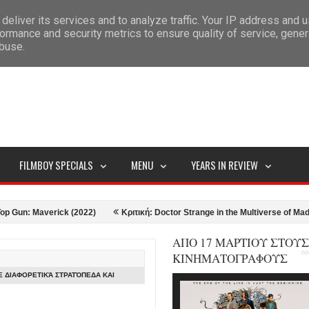
deliver its services and to analyze traffic. Your IP address and 
ITEMAP
ormance and security metrics to ensure quality of service, gene
abuse.
FILMBOY SPECIALS
MENU
YEARS IN REVIEW
 Maverick (2022)
Κριτική: Doctor Strange in the Multiverse of Madness (2
ΑΠΟ 17 ΜΑΡΤΙΟΥ ΣΤΟΥΣ
ΚΙΝΗΜΑΤΟΓΡΑΦΟΥΣ
ΣΕ ΔΙΑΦΟΡΕΤΙΚΆ ΣΤΡΑΤΌΠΕΔΑ ΚΑΙ
!