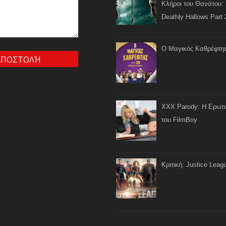
Κλήροι του Θανάτου: 
Deathly Hallows Part 
Ο Μαγικός Καθρέφτη
XXX Parody: Η Ερωτ
του FilmBoy
Κριτική: Justice Leag