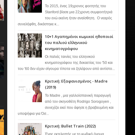
Το 2015, ένας 19χρονος φοιτητής του
Stanford βίασε μια 22χρονη συμφοιτήτριά
του ενώ εκείνη ήταν αναίσθητη. Ο νεαρός
συνελήφθη, δικάστηκε κ...
10+1 Αγαπημένοι κωμικοί ηθοποιοί
του παλιού ελληνικού
κινηματογράφου
Οι παλιές ταινίες του ελληνικού
κινηματογράφου της δεκαετίας του '50 και
του '60 δεν είχαν σίγουρα τίποτα να ζηλέψουν από αντίστο...
Κριτική: Εξαφανισμένος - Madre
(2019)
Το Madre , μια γαλλοϊσπανική παραγωγή
από τον σκηνοθέτη Rodrigo Sorogoyen ,
συνεχίζει εκεί που άφησε η βραβευμένη και
υποψήφια για Όσ...
Κριτική: Bullet Train (2022)
Ένας εκτελεστής με το κωδικό όνομα…