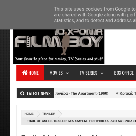
F
This site uses cookies from Google to 
HOME
ABOUT US
CONTACT
S
are shared with Google along with perf
statistics, and to detect and address 
HOME
MOVIES
TV SERIES
BOX OFFICE
LATEST NEWS
1)
Κριτική: Η Γκαρσονιέρα - The Apartment (1960)
Κριτική: Top Gun:
HOME
TRAILER
TRAIL OF ASHES TRAILER: ΜΙΑ ΧΑΜΈΝΗ ΠΡΙΓΚΊΠΙΣΣΑ, ΔΥΟ ΑΔΈΡΦΙΑ 
ΆΦΘΟΝΟ ΜΥΣΤΉΡΙΟ ΣΕ ΜΙΑ ΤΑΙΝΊΑ-ΈΚΠΛΗΞΗ ΑΠΌ ΤΟ ΠΟΥΈΡΤΟ ΡΊΚΟ