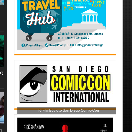
0)
Το FilmBoy στο San Diego Comic-Con
η