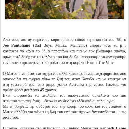
Από τους πιο αγαπημένους καρατερίστες ειδικά τη δεκαετία του '90, ο
Joe Pantoliano
(Bad Boys, Matrix, Memento) μπορεί ποτέ να μην
κατάφερε να κάνει το βήμα παραπάνω και πια να τον βλέπουμε σπάνια,
όμως ποτέ δε έχασε το ταλέντο του και δε θα μπορούσαμε να αγνοήσουμε
τον σπάνιο πρωταγωνιστικό ρόλο του στη κομεντί
From The Vine
.
Ο Marco είναι ένας επιτυχημένος αλλά καταπιεσμένος επιχειρηματίας που
αποφασίζει να αφήσει πίσω τη ζωή του στον Καναδά και να επιστρέψει
στη γενέτειρά του, στο μικρό χωριό Acerenza της νότιας Ιταλίας, για
πρώτη φορά μετά από 45 χρόνια.
Εκεί αποφασίζει να αναλάβει τον οικογενειακό αμπελώνα που πια
στέκεται παρατημένος... έστω κι αν δεν έχει ιδέα από αμπελουργία!
Με τη βοήθεια της συζύγου του, την κόρης του αλλά και τον ντόπιων, ο
Marco αλλάζει για πάντα τη ζωή του ενώ ταυτόχρονα ξανασυνδέεται με τις
ρίζες του.
Η ταινία βασίζεται στο μυθιστόρημα
Finding Marco
του
Kenneth Canio