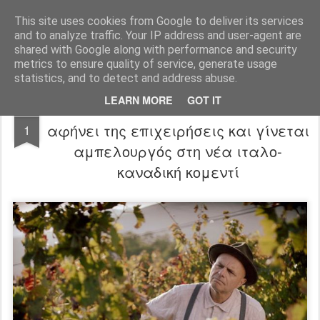
FilmBoy
This site uses cookies from Google to deliver its services
and to analyze traffic. Your IP address and user-agent are
shared with Google along with performance and security
metrics to ensure quality of service, generate usage
statistics, and to detect and address abuse.
LEARN MORE
GOT IT
From The Vine trailer: Ο Joe Pantoliano
OCT
αφήνει της επιχειρήσεις και γίνεται
1
αμπελουργός στη νέα ιταλο-
καναδική κομεντί