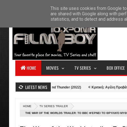
F
This site uses cookies from Google to 
HOME
ABOUT US
CONTACT
S
are shared with Google along with perf
statistics, and to detect and address 
HOME
MOVIES
TV SERIES
BOX OFFICE
LATEST NEWS
Κριτική: Thor: Love and Thunder (2022)
Κριτική: Αγέλη Προβάτων (20
HOME
TV SERIES TRAILER
THE WAR OF THE WORLDS TRAILER: ΤΟ BBC ΦΈΡΝΕΙ ΤΟ ΘΡΥΛΙΚΌ ΜΥΘ
ΟΘΌΝΗ