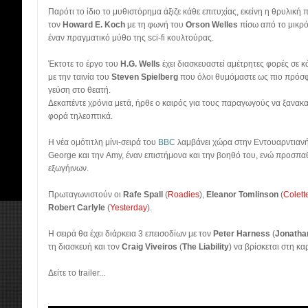
Παρότι το ίδιο το μυθιστόρημα άξιζε κάθε επιτυχίας, εκείνη η θρυλικ
τον
Howard E. Koch
με τη φωνή του
Orson Welles
πίσω από το μικρό
έναν πραγματικό μύθο της sci-fi κουλτούρας.
Έκτοτε το έργο του
H.G. Wells
έχει διασκευαστεί αμέτρητες φορές σε κ
με την ταινία του
Steven Spielberg
που όλοι θυμόμαστε ως πιο πρόσφα
γεύση στο θεατή.
Δεκαπέντε χρόνια μετά, ήρθε ο καιρός για τους παραγωγούς να ξανακατ
φορά τηλεοπτικά.
Η νέα ομότιτλη μίνι-σειρά του
BBC
λαμβάνει χώρα στην Εντουαρντιανή 
George και την Amy, έναν επιστήμονα και την βοηθό του, ενώ προσπ
εξωγήινων.
Πρωταγωνιστούν οι
Rafe Spall
(
Roadies
),
Eleanor Tomlinson
(
Colett
Robert Carlyle
(
Yesterday
).
Η σειρά θα έχει διάρκεια 3 επεισοδίων με τον
Peter Harness
(
Jonathan
τη διασκευή και τον
Craig Viveiros
(
The Liability
) να βρίσκεται στη κ
Δείτε το trailer...