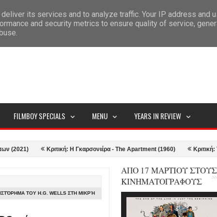
deliver its services and to analyze traffic. Your IP address and 
ITEMAP
ormance and security metrics to ensure quality of service, gene
abuse.
FILMBOY SPECIALS
MENU
YEARS IN REVIEW
21)
Κριτική: Η Γκαρσονιέρα - The Apartment (1960)
Κριτική: Top Gu
ΑΠΟ 17 ΜΑΡΤΙΟΥ ΣΤΟΥΣ
ΚΙΝΗΜΑΤΟΓΡΑΦΟΥΣ
ΙΣΤΌΡΗΜΑ ΤΟΥ H.G. WELLS ΣΤΗ ΜΙΚΡΉ