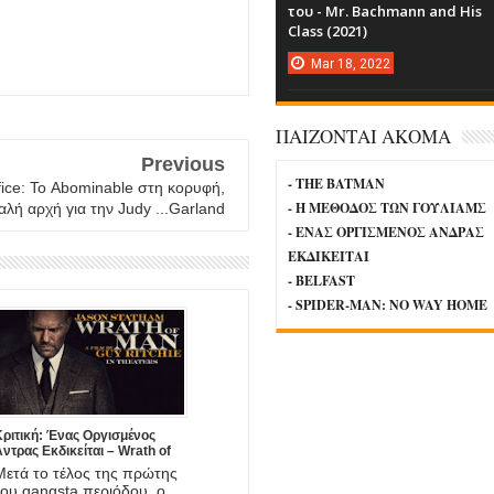
του - Mr. Bachmann and His
Class (2021)
Mar
18,
2022
ΠΑΙΖΟΝΤΑΙ ΑΚΟΜΑ
Previous
- THE BATMAN
ice: Το Abominable στη κορυφή,
- Η ΜΕΘΟΔΟΣ ΤΩΝ ΓΟΥΛΙΑΜΣ
αλή αρχή για την Judy ...Garland
- ΕΝΑΣ ΟΡΓΙΣΜΕΝΟΣ ΑΝΔΡΑΣ
ΕΚΔΙΚΕΙΤΑΙ
- BELFAST
- SPIDER-MAN: NO WAY HOME
Κριτική: Ένας Οργισμένος
ντρας Εκδικείται – Wrath of
Man (2021)
Μετά το τέλος της πρώτης
του gangsta περιόδου, ο