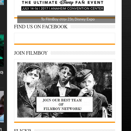
Το FilmBoy στην 23η Disney Expo
FIND US ON FACEBOOK
JOIN FILMBOY
0)
η
FLICKR