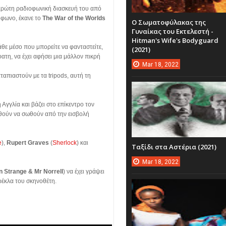
ή πρώτη ραδιοφωνική διασκευή του από
φωνο, έκανε το
The War of the Worlds
Ο Σωματοφύλακας της
Γυναίκας του Εκτελεστή -
Hitman's Wife's Bodyguard
άθε μέσο που μπορείτε να φανταστείτε,
(2021)
τη, να έχει αφήσει μια μάλλον πικρή
Mar
18,
2022
απιαστούν με τα tripods, αυτή τη
Αγγλία και βάζει στο επίκεντρο τον
αθούν να σωθούν από την εισβολή
e
),
Rupert Graves
(
Sherlock
) και
Ταξίδι στα Αστέρια (2021)
Mar
18,
2022
 Strange & Mr Norrell
) να έχει γράψει
αρέκλα του σκηνοθέτη.