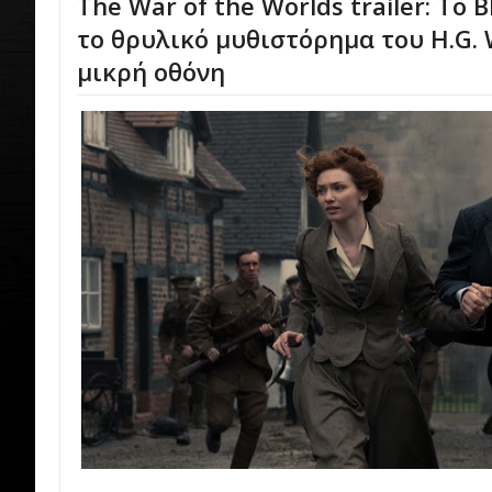
The War of the Worlds trailer: Το 
το θρυλικό μυθιστόρημα του H.G. 
μικρή οθόνη