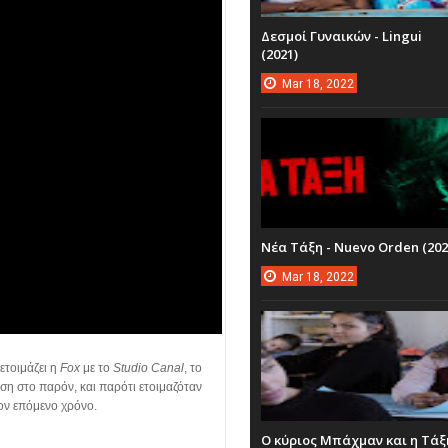
Δεσμοί Γυναικών - Lingui
(2021)
Mar
18,
2022
Νέα Τάξη - Nuevo Orden (202
Mar
18,
2022
ετοιμάζει η
Fox
με το
Studio Canal
, το
άση στο παρόν, και παρότι ετοιμαζόταν
τον επόμενο χρόνο.
Ο κύριος Μπάχμαν και η Τάξ