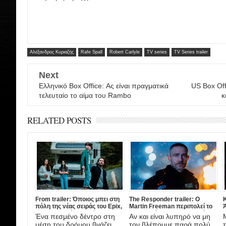
Αλέξανδρος Κυριαζής
Rafe Spall
Robert Carlyle
TV series
TV Series trailer
Next
Ελληνικό Box Office: Ας είναι πραγματικά
US Box Off
τελευταίο το αίμα του Rambo
κ
RELATED POSTS
From trailer: Όποιος μπει στη
The Responder trailer: Ο
πόλη της νέας σειράς του Epix,
Martin Freeman περιπολεί το
Ά
δεν ξαναβγαίνει ποτέ!
νυχτερινό Liverpool στη νέα
Ένα πεσμένο δέντρο στη
Αν και είναι λυπηρό να μη
μίνι-σειρά του BBC
μέση του δρόμου βγάζει
τον βλέπουμε παρά πολύ