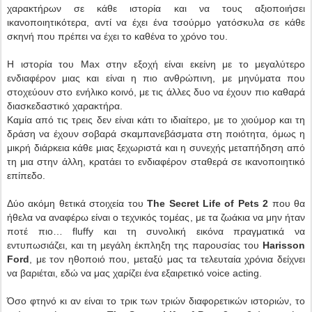
χαρακτήρων σε κάθε ιστορία και να τους αξιοποιήσει
ικανοποιητικότερα, αντί να έχει ένα τσούρμο γατόσκυλα σε κάθε
σκηνή που πρέπει να έχει το καθένα το χρόνο του.
Η ιστορία του Max στην εξοχή είναι εκείνη με το μεγαλύτερο
ενδιαφέρον μιας και είναι η πιο ανθρώπινη, με μηνύματα που
στοχεύουν στο ενήλικο κοινό, με τις άλλες δυο να έχουν πιο καθαρά
διασκεδαστικό χαρακτήρα.
Καμία από τις τρεις δεν είναι κάτι το ιδιαίτερο, με το χιούμορ και τη
δράση να έχουν
σοβαρά σκαμπανεβάσματα στη ποιότητα, όμως η
μικρή διάρκεια κάθε μιας ξεχωριστά και η συνεχής μεταπήδηση από
τη μια στην άλλη, κρατάει το ενδιαφέρον σταθερά σε ικανοποιητικό
επίπεδο.
Δύο ακόμη θετικά στοιχεία του
The Secret Life of Pets 2
που θα
ήθελα να αναφέρω είναι ο τεχνικός τομέας, με τα ζωάκια να μην ήταν
ποτέ πιο… fluffy και τη συνολική εικόνα πραγματικά να
εντυπωσιάζει, και τη μεγάλη έκπληξη της παρουσίας του
Harisson
Ford
, με τον ηθοποιό που, μεταξύ μας τα τελευταία χρόνια δείχνει
να βαριέται, εδώ να μας χαρίζει ένα εξαιρετικό voice acting.
Όσο φτηνό κι αν είναι το τρικ των τριών διαφορετικών ιστοριών, το