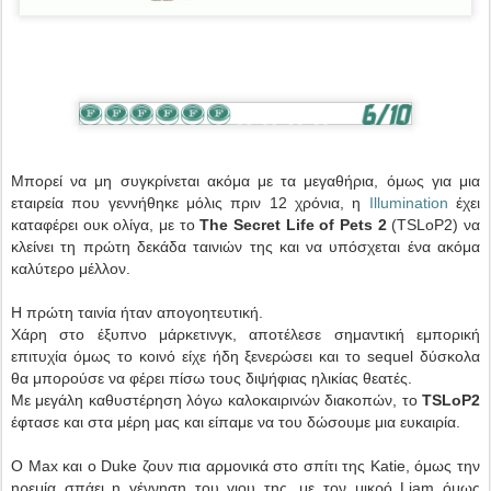
Μπορεί να μη συγκρίνεται ακόμα με τα μεγαθήρια, όμως για μια
εταιρεία που γεννήθηκε μόλις πριν 12 χρόνια, η
Illumination
έχει
καταφέρει ουκ ολίγα, με το
The Secret Life of Pets 2
(TSLoP2) να
κλείνει τη πρώτη δεκάδα ταινιών της και να υπόσχεται ένα ακόμα
καλύτερο μέλλον.
Η πρώτη ταινία ήταν απογοητευτική.
Χάρη στο έξυπνο μάρκετινγκ, αποτέλεσε σημαντική εμπορική
επιτυχία όμως το κοινό είχε ήδη ξενερώσει και το sequel δύσκολα
θα μπορούσε να φέρει πίσω τους διψήφιας ηλικίας
θεατές
.
Με μεγάλη καθυστέρηση λόγω καλοκαιρινών διακοπών, το
TSLoP2
έφτασε και στα μέρη μας και είπαμε να του δώσουμε μια ευκαιρία.
Ο Max και ο Duke ζουν πια αρμονικά στο σπίτι της Katie, όμως την
ηρεμία σπάει η γέννηση του γιου της, με τον μικρό Liam όμως