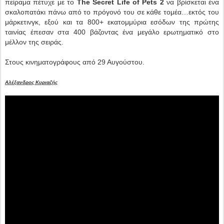
πείραμα πέτυχε με το
The Secret Life of Pets 2
να βρίσκεται ένα
σκαλοπατάκι πάνω από το πρόγονό του σε κάθε τομέα…εκτός του
μάρκετινγκ, εξού και τα 800+ εκατομμύρια εσόδων της πρώτης
ταινίας έπεσαν στα 400 βάζοντας ένα μεγάλο ερωτηματικό στο
μέλλον της σειράς.
Στους κινηματογράφους από 29 Αυγούστου.
Αλέξανδρος Κυριαζής