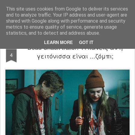
FilmBoy
This site uses cookies from Google to deliver its services
and to analyze traffic. Your IP address and user-agent are
shared with Google along with performance and security
metrics to ensure quality of service, generate usage
statistics, and to detect and address abuse.
LEARN MORE
GOT IT
Dead Shack trailer: Τί κάνεις αν η
JAN
4
γειτόνισσα είναι ...ζόμπι;