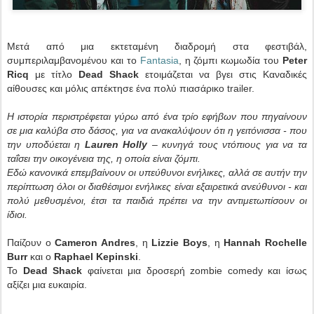
Μετά από μια εκτεταμένη διαδρομή στα φεστιβάλ,
συμπεριλαμβανομένου και το
Fantasia
, η ζόμπι κωμωδία του
Peter
Ricq
με τίτλο
Dead Shack
ετοιμάζεται να βγει στις Καναδικές
αίθουσες και μόλις απέκτησε ένα πολύ πιασάρικο trailer.
H ιστορία περιστρέφεται γύρω από ένα τρίο εφήβων που πηγαίνουν
σε μια καλύβα στο δάσος, για να ανακαλύψουν ότι η γειτόνισσα - που
την υποδύεται η
Lauren Holly
– κυνηγά τους ντόπιους για να τα
ταΐσει την οικογένεια της, η οποία είναι ζόμπι.
Εδώ κανονικά επεμβαίνουν οι υπεύθυνοι ενήλικες, αλλά σε αυτήν την
περίπτωση όλοι οι διαθέσιμοι ενήλικες είναι εξαιρετικά ανεύθυνοι - και
πολύ μεθυσμένοι, έτσι τα παιδιά πρέπει να την αντιμετωπίσουν οι
ίδιοι.
Παίζουν ο
Cameron Andres
, η
Lizzie Boys
, η
Hannah Rochelle
Burr
και ο
Raphael Kepinski
.
Το
Dead Shack
φαίνεται μια δροσερή zombie comedy και ίσως
αξίζει μια ευκαιρία.